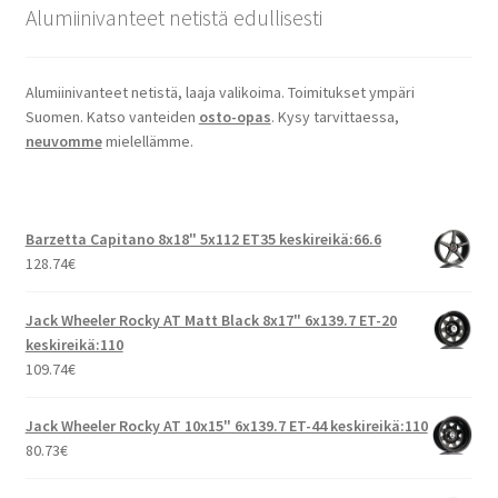
Alumiinivanteet netistä edullisesti
Alumiinivanteet netistä, laaja valikoima. Toimitukset ympäri
Suomen. Katso vanteiden
osto-opas
. Kysy tarvittaessa,
neuvomme
mielellämme.
Barzetta Capitano 8x18" 5x112 ET35 keskireikä:66.6
128.74
€
Jack Wheeler Rocky AT Matt Black 8x17" 6x139.7 ET-20
keskireikä:110
109.74
€
Jack Wheeler Rocky AT 10x15" 6x139.7 ET-44 keskireikä:110
80.73
€