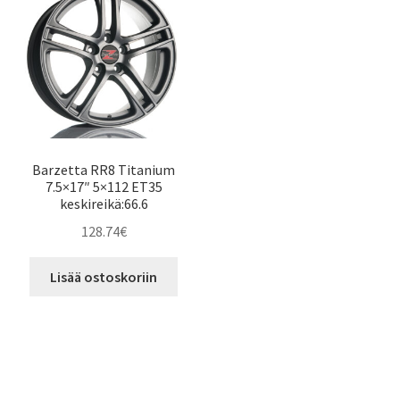
Barzetta RR8 Titanium
7.5×17″ 5×112 ET35
keskireikä:66.6
128.74
€
Lisää ostoskoriin