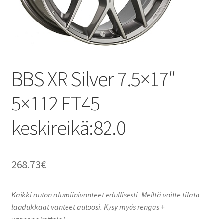
BBS XR Silver 7.5×17″
5×112 ET45
keskireikä:82.0
268.73
€
Kaikki auton alumiinivanteet edullisesti. Meiltä voitte tilata
laadukkaat vanteet autoosi. Kysy myös rengas +
vannepaketteja!