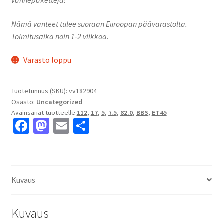
Nämä vanteet tulee suoraan Euroopan päävarastolta.
Toimitusaika noin 1-2 viikkoa.
Varasto loppu
Tuotetunnus (SKU):
vv182904
Osasto:
Uncategorized
Avainsanat tuotteelle
112
,
17
,
5
,
7.5
,
82.0
,
BBS
,
ET45
Fa
M
E
S
ce
as
m
h
b
to
ai
ar
o
d
l
e
Kuvaus
o
o
k
n
Kuvaus