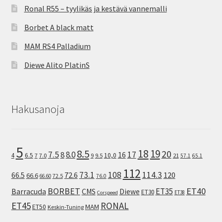
Ronal R55 – tyylikäs ja kestävä vannemalli
Borbet A black matt
MAM RS4 Palladium
Diewe Alito PlatinS
Hakusanoja
5
8.5
18
19
20
7.5
8.0
17
8
16
10,0
4
6.5
7
7.0
9
9.5
21
57.1
65.1
112
73.1
108
114.3
72.6
120
66.5
66.6
72.5
66.60
76.0
ET40
BORBET
ET35
Barracuda
CMS
Diewe
ET30
ET38
Corspeed
ET45
RONAL
MAM
ET50
Keskin-Tuning