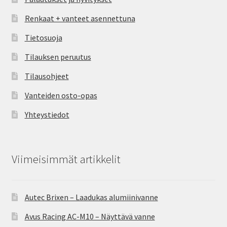
Renkaat + vanteet asennettuna
Tietosuoja
Tilauksen peruutus
Tilausohjeet
Vanteiden osto-opas
Yhteystiedot
Viimeisimmät artikkelit
Autec Brixen – Laadukas alumiinivanne
Avus Racing AC-M10 – Näyttävä vanne