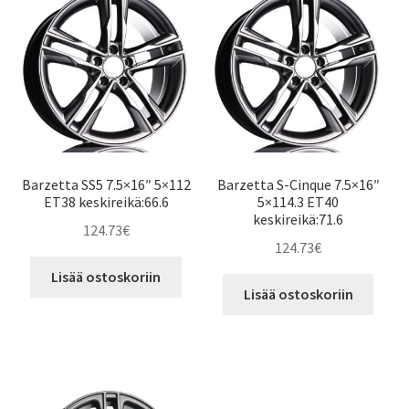
Barzetta SS5 7.5×16″ 5×112
Barzetta S-Cinque 7.5×16″
ET38 keskireikä:66.6
5×114.3 ET40
keskireikä:71.6
124.73
€
124.73
€
Lisää ostoskoriin
Lisää ostoskoriin