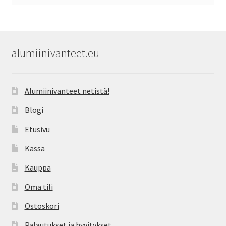
alumiinivanteet.eu
Alumiinivanteet netistä!
Blogi
Etusivu
Kassa
Kauppa
Oma tili
Ostoskori
Palautukset ja hyvitykset