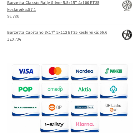
Barzetta Classic Rally Silver 5.5x15" 4x100 ET35
keskireikä:57.1
92.73
€
Barzetta Capitano 8x17" 5x112 ET35 keskireikä:66.6
120.73
€