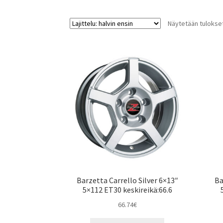
Näytetään tulokset
Barzetta Carrello Silver 6×13″
Ba
5×112 ET30 keskireikä:66.6
66.74
€