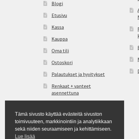
Blogi
Etusivu
Kassa
Kauppa
Oma tili
Ostoskori
Palautukset ja hyvitykset
Renkaat + vanteet
asennettuna
Tietosuoja
Tämä sivusto käyttää evästeitä sivuston
Tilauksen peruutus
toimivuuteen, markkinointiin ja analytiikkaan
Tilausohjeet
sekä niiden seuraamiseen ja kehittämiseen.
Lue lisää