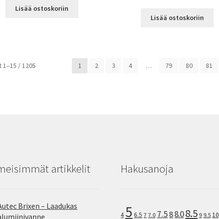
Lisää ostoskoriin
Lisää ostoskoriin
Halvin
 1–15 / 1205
1
2
3
4
…
79
80
81
ensin
meisimmät artikkelit
Hakusanoja
Autec Brixen – Laadukas
5
8.5
7.5
8.0
8
10
4
6.5
7
7.0
9
9.5
alumiinivanne