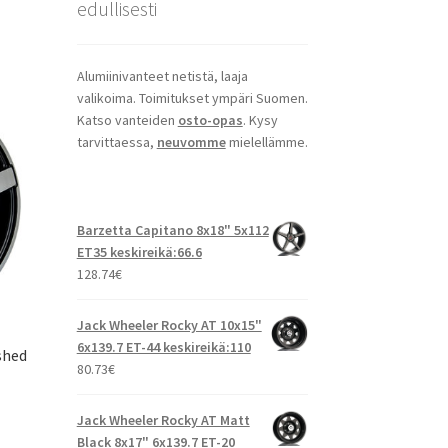
edullisesti
Alumiinivanteet netistä, laaja
valikoima. Toimitukset ympäri Suomen.
Katso vanteiden
osto-opas
. Kysy
tarvittaessa,
neuvomme
mielellämme.
Barzetta Capitano 8x18" 5x112
ET35 keskireikä:66.6
128.74
€
Jack Wheeler Rocky AT 10x15"
6x139.7 ET-44 keskireikä:110
shed
80.73
€
Jack Wheeler Rocky AT Matt
Black 8x17" 6x139.7 ET-20