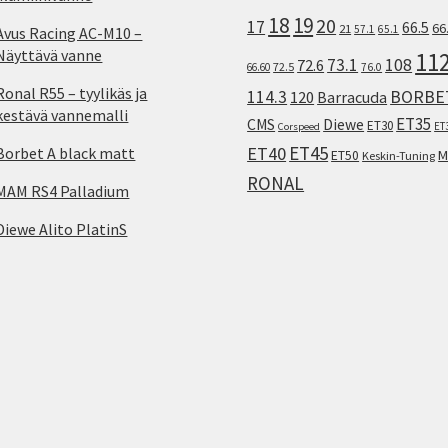
18
19
20
17
66.5
66
21
57.1
65.1
Avus Racing AC-M10 –
Näyttävä vanne
11
73.1
108
72.6
72.5
66.60
76.0
Ronal R55 – tyylikäs ja
114.3
BORBE
120
Barracuda
kestävä vannemalli
ET35
CMS
Diewe
ET30
ET
Corspeed
ET45
ET40
Borbet A black matt
M
ET50
Keskin-Tuning
RONAL
MAM RS4 Palladium
Diewe Alito PlatinS