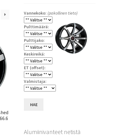
Vannekoko:
(pakollinen tieto)
Pulttimäärä:
Pulttijako:
Keskireikä:
ET (offset):
Valmistaja:
HAE
shed
66.6
Alumiinivanteet netistä