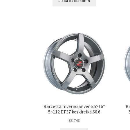
Lisää ostoskoriin
Barzetta Inverno Silver 6.5×16″
Ba
5×112 ET37 keskireikä:66.6
88.74
€