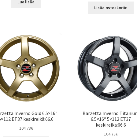
Lue lisää
Lisää ostoskoriin
rzetta Inverno Gold 6.5×16″
Barzetta Inverno Titaniu
5×112 ET37 keskireikä:66.6
6.5×16″ 5×112 ET37
keskireikä:66.6
104.73
€
104.73
€