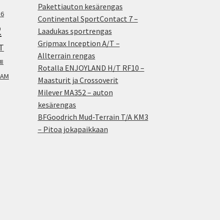
Pakettiauton kesärengas
.6
Continental SportContact 7 –
2
Laadukas sportrengas
Gripmax Inception A/T –
T
Allterrain rengas
38
Rotalla ENJOYLAND H/T RF10 –
AM
Maasturit ja Crossoverit
Milever MA352 – auton
kesärengas
BFGoodrich Mud-Terrain T/A KM3
– Pitoa jokapaikkaan