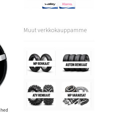
Muut verkkokauppamme
shed