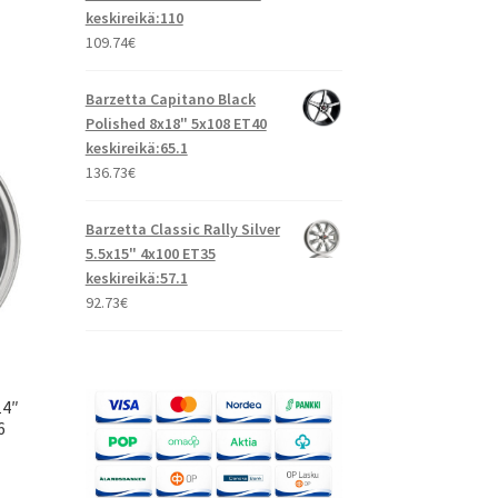
keskireikä:110
109.74
€
Barzetta Capitano Black
Polished 8x18" 5x108 ET40
keskireikä:65.1
136.73
€
Barzetta Classic Rally Silver
5.5x15" 4x100 ET35
keskireikä:57.1
92.73
€
14″
6