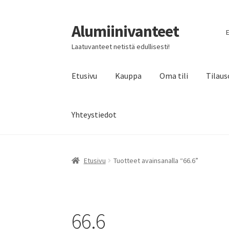
Alumiinivanteet
Siirry
Siirry
E
navigointiin
sisältöön
Laatuvanteet netistä edullisesti!
Etusivu
Kauppa
Oma tili
Tilaus
Yhteystiedot
Etusivu
Tuotteet avainsanalla “66.6”
66.6