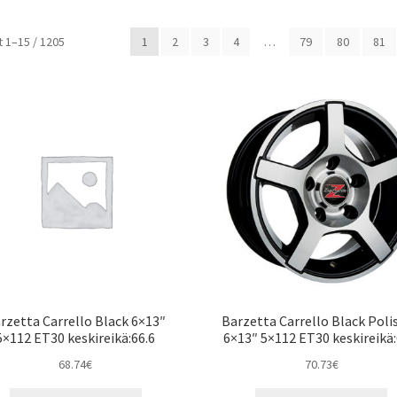
Halvin
 1–15 / 1205
1
2
3
4
…
79
80
81
ensin
rzetta Carrello Black 6×13″
Barzetta Carrello Black Poli
5×112 ET30 keskireikä:66.6
6×13″ 5×112 ET30 keskireikä:
68.74
€
70.73
€