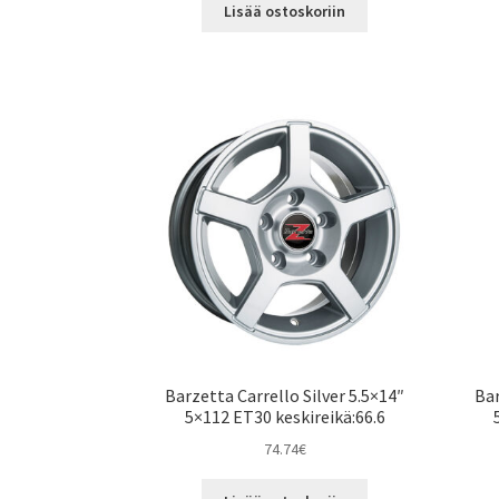
Lisää ostoskoriin
Barzetta Carrello Silver 5.5×14″
Bar
5×112 ET30 keskireikä:66.6
74.74
€