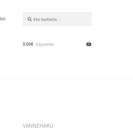
Etsi:
Haku
dot
0.00
€
0 tuotetta
VANNEHAKU