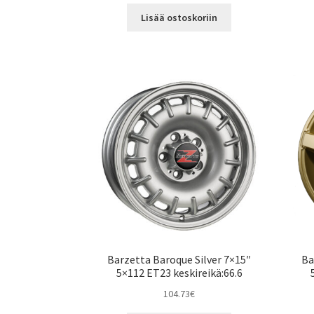
Lisää ostoskoriin
Barzetta Baroque Silver 7×15″
Ba
5×112 ET23 keskireikä:66.6
104.73
€