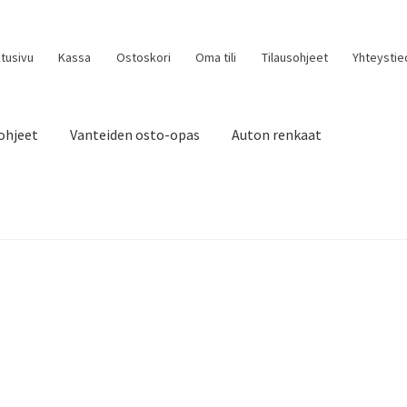
tusivu
Kassa
Ostoskori
Oma tili
Tilausohjeet
Yhteystie
ohjeet
Vanteiden osto-opas
Auton renkaat