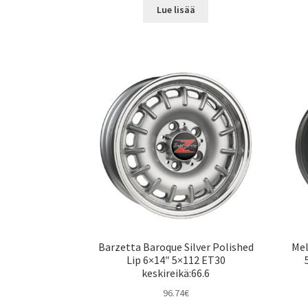
Lue lisää
Barzetta Baroque Silver Polished
Mel
Lip 6×14″ 5×112 ET30
keskireikä:66.6
96.74
€