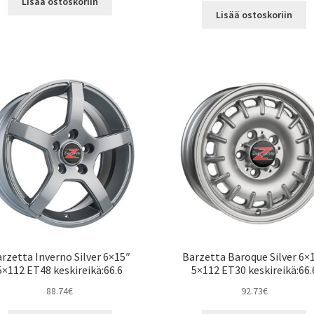
Lisää ostoskoriin
Lisää ostoskoriin
rzetta Inverno Silver 6×15″
Barzetta Baroque Silver 6×
5×112 ET48 keskireikä:66.6
5×112 ET30 keskireikä:66.
88.74
€
92.73
€