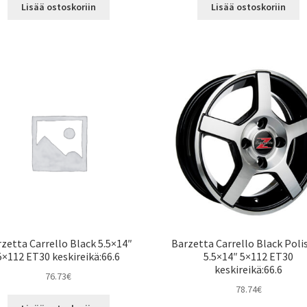
Lisää ostoskoriin
Lisää ostoskoriin
zetta Carrello Black 5.5×14″
Barzetta Carrello Black Poli
5×112 ET30 keskireikä:66.6
5.5×14″ 5×112 ET30
keskireikä:66.6
76.73
€
78.74
€