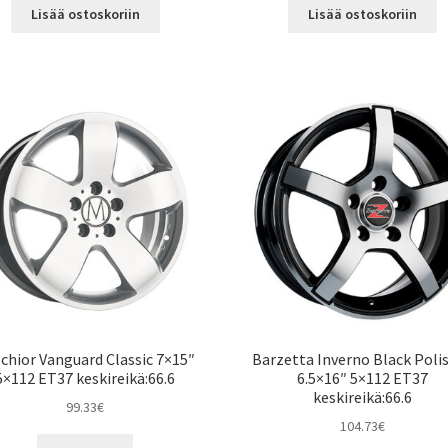
Lisää ostoskoriin
Lisää ostoskoriin
chior Vanguard Classic 7×15″
Barzetta Inverno Black Poli
5×112 ET37 keskireikä:66.6
6.5×16″ 5×112 ET37
keskireikä:66.6
99.33
€
104.73
€