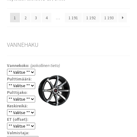
ensin
1
2
3
4
…
1 191
1 192
1 193
VANNEHAKU
Vannekoko:
(pakollinen tieto)
Pulttimäärä:
Pulttijako:
Keskireikä:
ET (offset):
Valmistaja: