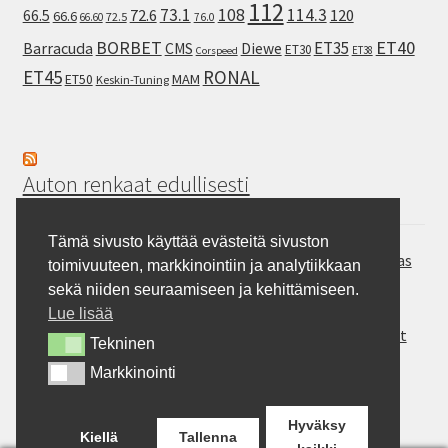
112
73.1
108
114.3
72.6
120
66.5
66.6
72.5
66.60
76.0
ET40
BORBET
ET35
Barracuda
CMS
Diewe
ET30
ET38
Corspeed
ET45
RONAL
MAM
ET50
Keskin-Tuning
Auton renkaat edullisesti
Tämä sivusto käyttää evästeitä sivuston
Hankook Vantra Transit RA58 – Pakettiauton kesärengas
toimivuuteen, markkinointiin ja analytiikkaan
Continental SportContact 7 – Laadukas sportrengas
sekä niiden seuraamiseen ja kehittämiseen.
Gripmax Inception A/T – Allterrain rengas
Lue lisää
Rotalla ENJOYLAND H/T RF10 – Maasturit ja Crossoverit
Tekninen
Tekninen
Milever MA352 – auton kesärengas
Markkinointi
Markkinointi
BFGoodrich Mud-Terrain T/A KM3 – Pitoa jokapaikkaan
Hyväksy
Kiellä
Tallenna