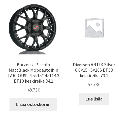
Barzetta Piccolo
Diversen ARTIK Silver
MattBlack Mopoautoihin
6.0×15″ 5×105 ET38
TARJOUS!! 4.5×15″ 4×114.3
keskireikä:73.1
ET10 keskireikä:84.1
57.73
€
48.73
€
Lue lisää
Lisää ostoskoriin