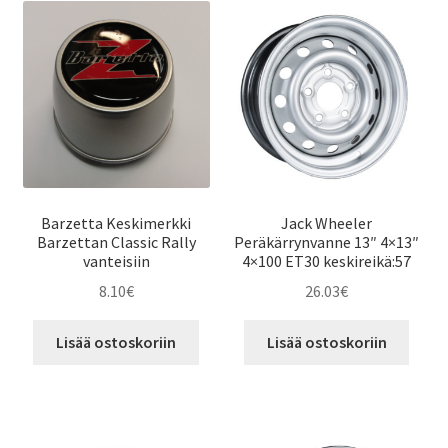
Barzetta Keskimerkki
Jack Wheeler
Barzettan Classic Rally
Peräkärrynvanne 13″ 4×13″
vanteisiin
4×100 ET30 keskireikä:57
8.10
€
26.03
€
Lisää ostoskoriin
Lisää ostoskoriin