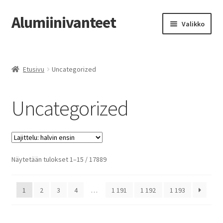
Alumiinivanteet
Siirry
Siirry
Valikko
navigointiin
sisältöön
Etusivu
Etusivu
Uncategorized
Kauppa
Uncategorized
Oma tili
Tilausohjeet
Vanteiden osto-opas
Halvin
Näytetään tulokset 1–15 / 17889
ensin
Auton renkaat
1
2
3
4
…
1 191
1 192
1 193
Yhteystiedot