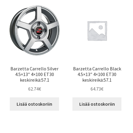
Barzetta Carrello Silver
Barzetta Carrello Black
4.5×13″ 4×100 ET30
4.5×13″ 4×100 ET30
keskireikä:57.1
keskireikä:57.1
62.74
€
64.73
€
Lisää ostoskoriin
Lisää ostoskoriin