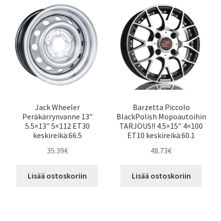
Jack Wheeler
Barzetta Piccolo
Peräkärrynvanne 13″
BlackPolish Mopoautoihin
5.5×13″ 5×112 ET30
TARJOUS!! 4.5×15″ 4×100
keskireikä:66.5
ET10 keskireikä:60.1
35.39
€
48.73
€
Lisää ostoskoriin
Lisää ostoskoriin