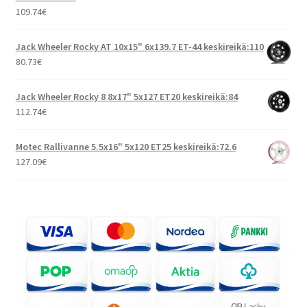
109.74
€
Jack Wheeler Rocky AT 10x15" 6x139.7 ET-44 keskireikä:110
80.73
€
Jack Wheeler Rocky 8 8x17" 5x127 ET20 keskireikä:84
112.74
€
Motec Rallivanne 5.5x16" 5x120 ET25 keskireikä:72.6
127.09
€