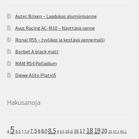
Autec Brixen – Laadukas alumiinivanne
Avus Racing AC-M10 – Näyttävä vanne
Ronal R55 – tyylikäs ja kestävä vannemalli
Borbet A black matt
MAM RS4 Palladium
Diewe Alito PlatinS
Hakusanoja
5
8.5
18
19
20
7.5
8.0
17
8
16
10,0
4
6.5
7
7.0
9
9.5
21
57.1
65.1