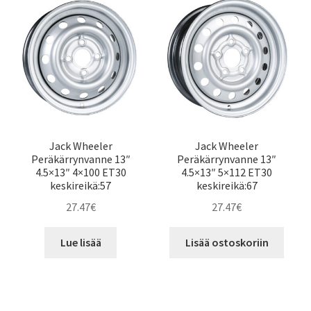
Jack Wheeler
Jack Wheeler
Peräkärrynvanne 13″
Peräkärrynvanne 13″
4.5×13″ 4×100 ET30
4.5×13″ 5×112 ET30
keskireikä:57
keskireikä:67
27.47
€
27.47
€
Lue lisää
Lisää ostoskoriin