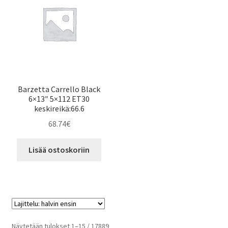
Barzetta Carrello Black
6×13″ 5×112 ET30
keskireikä:66.6
68.74
€
Lisää ostoskoriin
Halvin
Näytetään tulokset 1–15 / 17889