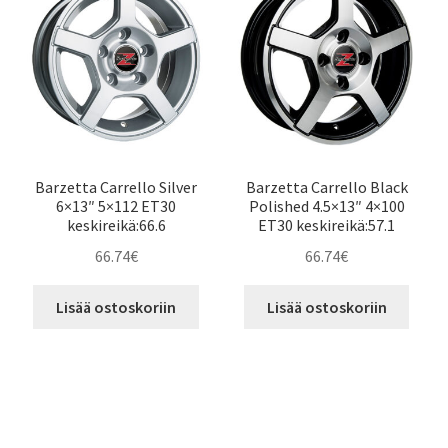
Barzetta Carrello Silver
Barzetta Carrello Black
6×13″ 5×112 ET30
Polished 4.5×13″ 4×100
keskireikä:66.6
ET30 keskireikä:57.1
66.74
€
66.74
€
Lisää ostoskoriin
Lisää ostoskoriin