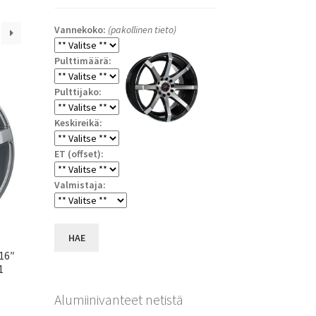
Vannekoko:
(pakollinen tieto)
Pulttimäärä:
Pulttijako:
Keskireikä:
ET (offset):
Valmistaja:
HAE
×16″
1
Alumiinivanteet netistä