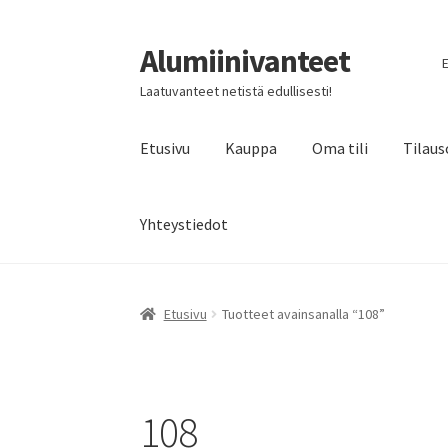
Alumiinivanteet
Siirry
Siirry
E
navigointiin
sisältöön
Laatuvanteet netistä edullisesti!
Etusivu
Kauppa
Oma tili
Tilaus
Yhteystiedot
Etusivu
Tuotteet avainsanalla “108”
108