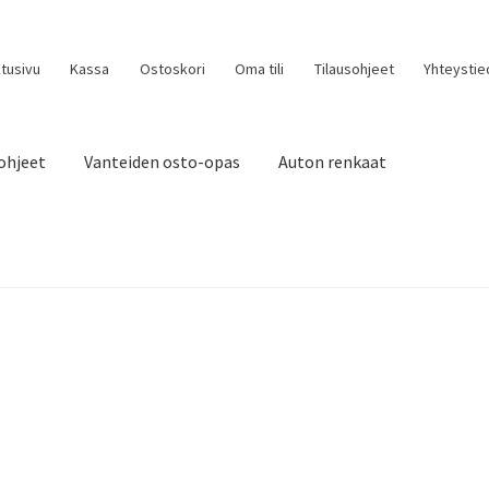
tusivu
Kassa
Ostoskori
Oma tili
Tilausohjeet
Yhteystie
ohjeet
Vanteiden osto-opas
Auton renkaat