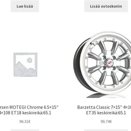
Lue lisää
Lisää ostoskoriin
ersen MOTEGI Chrome 6.5×15″
Barzetta Classic 7×15″ 4×1
4×108 ET18 keskireikä:65.1
ET35 keskireikä:65.1
96.31
€
96.74
€