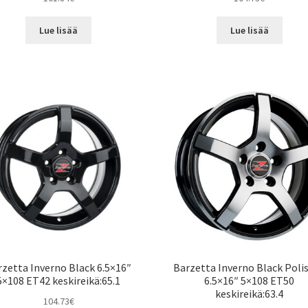
Lue lisää
Lue lisää
rzetta Inverno Black 6.5×16″
Barzetta Inverno Black Poli
5×108 ET42 keskireikä:65.1
6.5×16″ 5×108 ET50
keskireikä:63.4
104.73
€