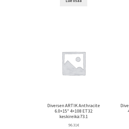
Lue lisää
Diversen ARTIK Anthracite
Div
6.0×15″ 4×108 ET32
keskireikä:73.1
96.31
€