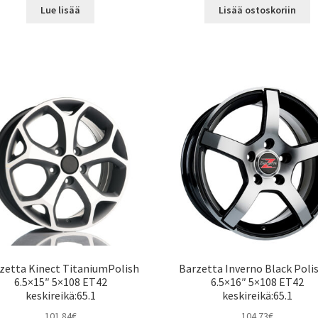
Lue lisää
Lisää ostoskoriin
zetta Kinect TitaniumPolish
Barzetta Inverno Black Poli
6.5×15″ 5×108 ET42
6.5×16″ 5×108 ET42
keskireikä:65.1
keskireikä:65.1
101.84
€
104.73
€