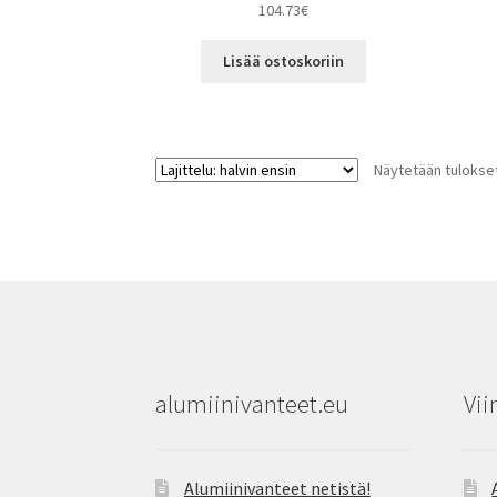
104.73
€
Lisää ostoskoriin
Näytetään tulokset
alumiinivanteet.eu
Vii
Alumiinivanteet netistä!