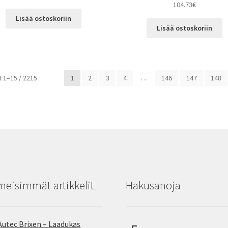
104.73
€
Lisää ostoskoriin
Lisää ostoskoriin
Halvin
 1–15 / 2215
1
2
3
4
…
146
147
148
ensin
meisimmät artikkelit
Hakusanoja
Autec Brixen – Laadukas