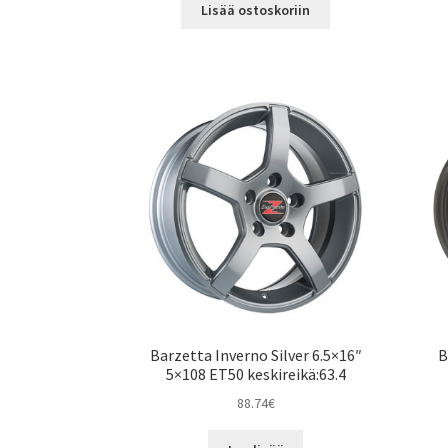
Lisää ostoskoriin
Barzetta Inverno Silver 6.5×16″
B
5×108 ET50 keskireikä:63.4
88.74
€