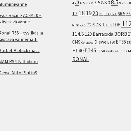
5
8.5
7.5
8.0
8
10
4
6.5
7
7.0
9
9.5
alumiinivanne
18
19
20
17
66.5
66
21
57.1
65.1
Avus Racing AC-M10 –
Näyttävä vanne
11
73.1
108
72.6
72.5
66.60
76.0
Ronal R55 – tyylikäs ja
114.3
BORBE
120
Barracuda
kestävä vannemalli
ET35
CMS
Diewe
ET30
ET
Corspeed
ET45
ET40
Borbet A black matt
M
ET50
Keskin-Tuning
RONAL
MAM RS4 Palladium
Diewe Alito PlatinS