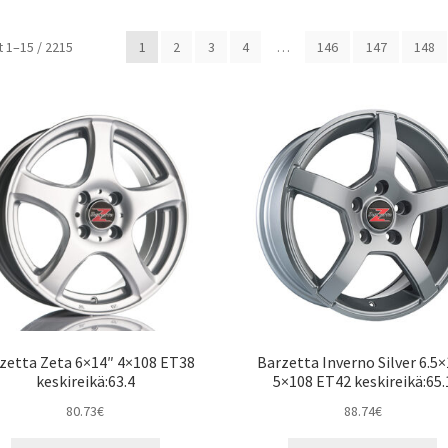
Halvin
 1–15 / 2215
1
2
3
4
…
146
147
148
ensin
zetta Zeta 6×14″ 4×108 ET38
Barzetta Inverno Silver 6.5
keskireikä:63.4
5×108 ET42 keskireikä:65.
80.73
€
88.74
€