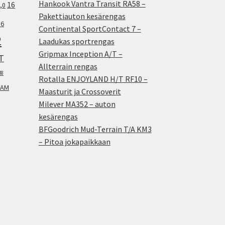
Hankook Vantra Transit RA58 –
16
,0
Pakettiauton kesärengas
.6
Continental SportContact 7 –
2
Laadukas sportrengas
Gripmax Inception A/T –
T
Allterrain rengas
38
Rotalla ENJOYLAND H/T RF10 –
AM
Maasturit ja Crossoverit
Milever MA352 – auton
kesärengas
BFGoodrich Mud-Terrain T/A KM3
– Pitoa jokapaikkaan