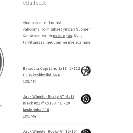
edullisesti
Alumiinivanteet netistä, laaja
valikoima. Toimitukset ympäri Suomen.
Katso vanteiden
osto-opas
. Kysy
tarvittaessa,
neuvomme
mielellämme.
Barzetta Capitano 8x18" 5x112
ET35 keskireikä:66.6
128.74
€
Jack Wheeler Rocky AT Matt
Black 8x17" 6x139.7 ET-20
er
keskireikä:110
109.74
€
Jack Wheeler Rocky AT 10x15"