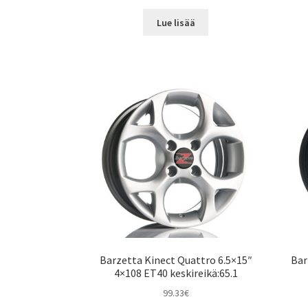
Lue lisää
Barzetta Kinect Quattro 6.5×15″
Bar
4×108 ET40 keskireikä:65.1
99.33
€