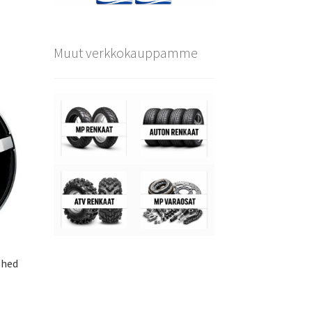
Muut verkkokauppamme
shed