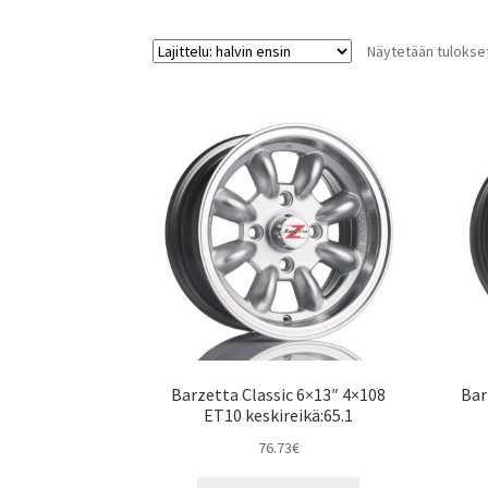
Näytetään tulokset
Barzetta Classic 6×13″ 4×108
Bar
ET10 keskireikä:65.1
76.73
€