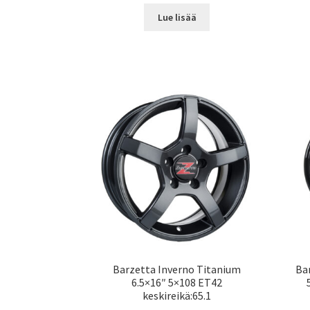
Lue lisää
Barzetta Inverno Titanium
Ba
6.5×16″ 5×108 ET42
keskireikä:65.1