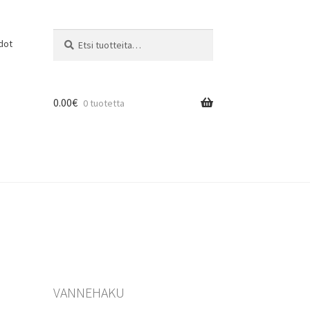
Etsi:
Haku
dot
0.00
€
0 tuotetta
VANNEHAKU