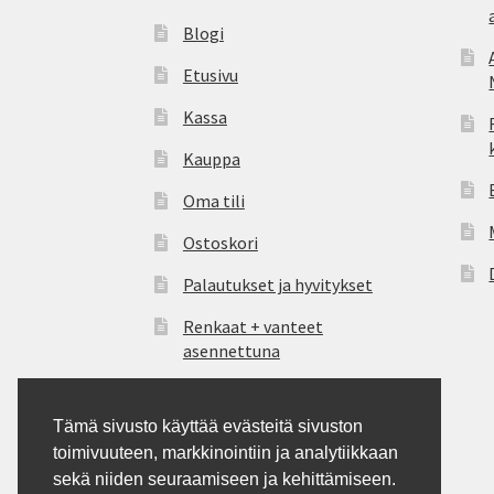
Blogi
Etusivu
Kassa
Kauppa
Oma tili
Ostoskori
Palautukset ja hyvitykset
Renkaat + vanteet
asennettuna
Tietosuoja
Tämä sivusto käyttää evästeitä sivuston
Tilauksen peruutus
toimivuuteen, markkinointiin ja analytiikkaan
Tilausohjeet
sekä niiden seuraamiseen ja kehittämiseen.