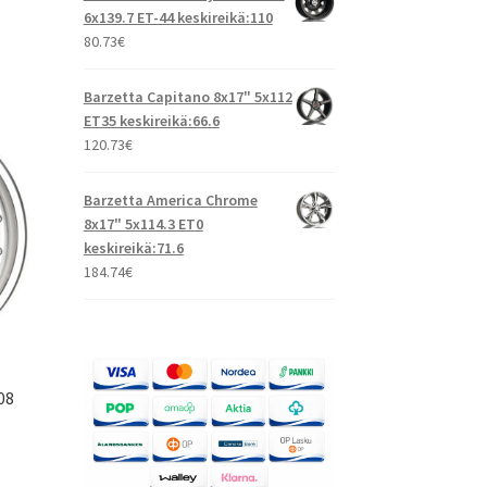
6x139.7 ET-44 keskireikä:110
80.73
€
Barzetta Capitano 8x17" 5x112
ET35 keskireikä:66.6
120.73
€
Barzetta America Chrome
8x17" 5x114.3 ET0
keskireikä:71.6
184.74
€
08