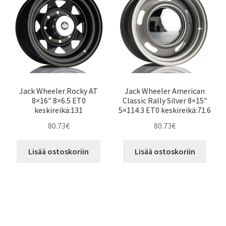
Jack Wheeler Rocky AT
Jack Wheeler American
8×16″ 8×6.5 ET0
Classic Rally Silver 8×15″
keskireikä:131
5×114.3 ET0 keskireikä:71.6
80.73
€
80.73
€
Lisää ostoskoriin
Lisää ostoskoriin