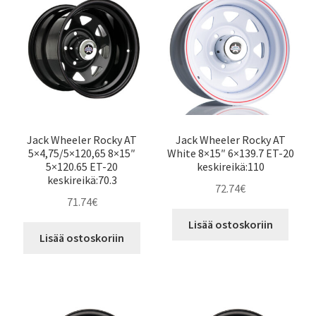
Jack Wheeler Rocky AT
Jack Wheeler Rocky AT
5×4,75/5×120,65 8×15″
White 8×15″ 6×139.7 ET-20
5×120.65 ET-20
keskireikä:110
keskireikä:70.3
72.74
€
71.74
€
Lisää ostoskoriin
Lisää ostoskoriin