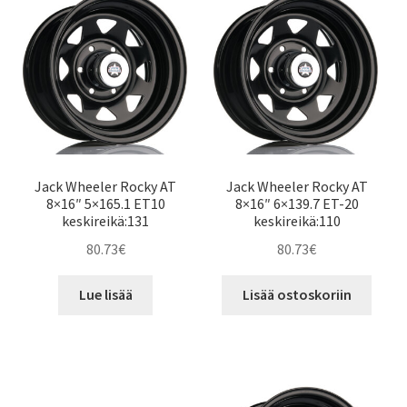
Jack Wheeler Rocky AT
Jack Wheeler Rocky AT
8×16″ 5×165.1 ET10
8×16″ 6×139.7 ET-20
keskireikä:131
keskireikä:110
80.73
€
80.73
€
Lue lisää
Lisää ostoskoriin