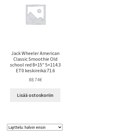
Jack Wheeler American
Classic Smoothie Old
school red 8×15″ 5×114.3
ET0 keskireikä:71.6
88.74
€
Lisää ostoskoriin