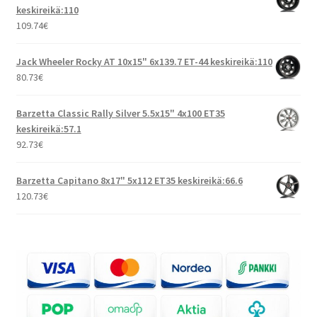
keskireikä:110
109.74
€
Jack Wheeler Rocky AT 10x15" 6x139.7 ET-44 keskireikä:110
80.73
€
Barzetta Classic Rally Silver 5.5x15" 4x100 ET35
keskireikä:57.1
92.73
€
Barzetta Capitano 8x17" 5x112 ET35 keskireikä:66.6
120.73
€