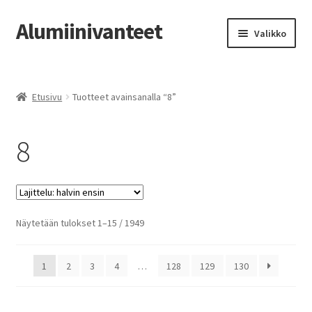
Alumiinivanteet
Siirry
Siirry
Valikko
navigointiin
sisältöön
Etusivu
Etusivu
Tuotteet avainsanalla “8”
Kauppa
8
Oma tili
Tilausohjeet
Vanteiden osto-opas
Halvin
Näytetään tulokset 1–15 / 1949
ensin
Auton renkaat
1
2
3
4
…
128
129
130
Yhteystiedot