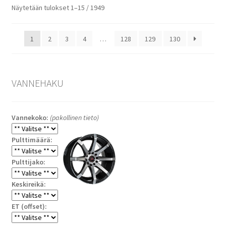
Halvin
Näytetään tulokset 1–15 / 1949
ensin
1
2
3
4
…
128
129
130
VANNEHAKU
Vannekoko:
(pakollinen tieto)
Pulttimäärä:
Pulttijako:
Keskireikä:
ET (offset):