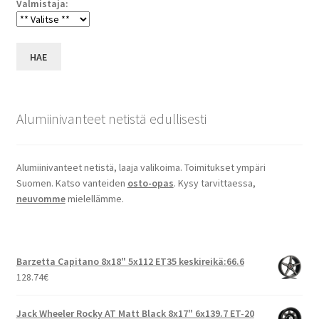
Valmistaja:
HAE
Alumiinivanteet netistä edullisesti
Alumiinivanteet netistä, laaja valikoima. Toimitukset ympäri
Suomen. Katso vanteiden
osto-opas
. Kysy tarvittaessa,
neuvomme
mielellämme.
Barzetta Capitano 8x18" 5x112 ET35 keskireikä:66.6
128.74
€
Jack Wheeler Rocky AT Matt Black 8x17" 6x139.7 ET-20