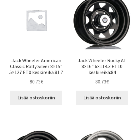
Jack Wheeler American
Jack Wheeler Rocky AT
Classic Rally Silver 8×15″
8×16″ 6×114.3 ET10
5×127 ET0 keskireikä:81.7
keskireikä:84
80.73
€
80.73
€
Lisää ostoskoriin
Lisää ostoskoriin