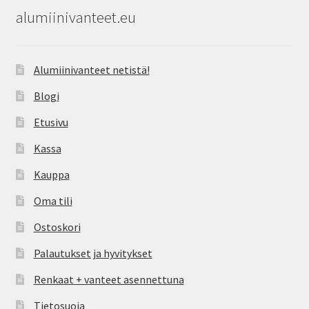
alumiinivanteet.eu
Alumiinivanteet netistä!
Blogi
Etusivu
Kassa
Kauppa
Oma tili
Ostoskori
Palautukset ja hyvitykset
Renkaat + vanteet asennettuna
Tietosuoja