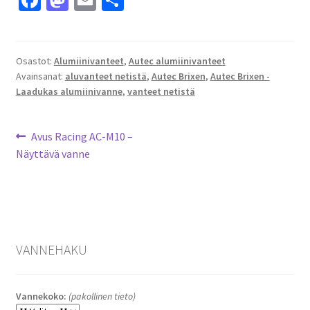
Fa
M
E
S
ce
as
m
h
b
to
ai
ar
o
d
l
e
Osastot:
Alumiinivanteet
,
Autec alumiinivanteet
Avainsanat:
aluvanteet netistä
,
Autec Brixen
,
Autec Brixen -
o
o
Laadukas alumiinivanne
,
vanteet netistä
k
n
Artikkelien
Edellinen
Avus Racing AC-M10 –
artikkeli
Näyttävä vanne
selaus
VANNEHAKU
Vannekoko:
(pakollinen tieto)