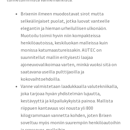
Brixenin ilmeen muodostavat sirot mutta
selkeälinjaiset puolat, jotka luovat vanteelle
elegantin ja hieman urheilullisen ulkonäön.
Muotoilu toimii hyvin niin kompakteissa
henkilöautoissa, keskiluokan malleissa kuin
monissa katumaastureissakin. AUTEC on
suunnitellut mallin erityisesti laajaa
ajoneuvovalikoimaa varten, minkä vuoksi sitä on
saatavana useilla pulttijaoilla ja
kokovaihtoehdoilla.
Vanne valmistetaan laadukkaalla valutekniikalla,
joka tarjoaa hyvän yhdistelmän lujuutta,
kestävyyttä ja kilpailukykyistä painoa. Mallista
riippuen kantavuus voi nousta yli 800
kilogrammaan vannetta kohden, joten Brixen
soveltuu myös moniin suurempiin henkilöautoihin
ja crossover-malleihin.