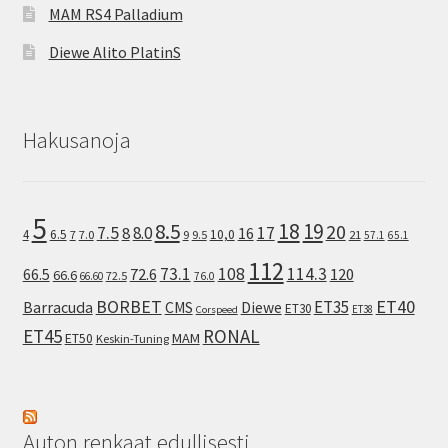
MAM RS4 Palladium
Diewe Alito PlatinS
Hakusanoja
5
8.5
18
19
20
7.5
8.0
17
8
16
10,0
4
6.5
7
7.0
9
9.5
21
57.1
65.1
112
73.1
108
114.3
72.6
120
66.5
66.6
72.5
66.60
76.0
ET40
BORBET
ET35
Barracuda
CMS
Diewe
ET30
ET38
Corspeed
ET45
RONAL
MAM
ET50
Keskin-Tuning
Auton renkaat edullisesti