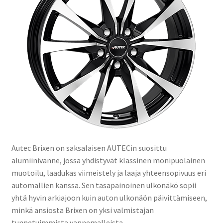
Autec Brixen on saksalaisen AUTECin suosittu
alumiinivanne, jossa yhdistyvät klassinen monipuolainen
muotoilu, laadukas viimeistely ja laaja yhteensopivuus eri
automallien kanssa. Sen tasapainoinen ulkonäkö sopii
yhtä hyvin arkiajoon kuin auton ulkonäön päivittämiseen,
minkä ansiosta Brixen on yksi valmistajan
tunnetuimmista vannemalleista.