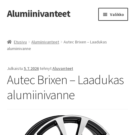
Alumiinivanteet
Siirry
Siirry
Valikko
navigointiin
sisältöön
Etusivu
Etusivu
Alumiinivanteet
Autec Brixen – Laadukas
Kauppa
alumiinivanne
Oma tili
Julkaistu
5.7.2026
tehnyt
Aluvanteet
Autec Brixen – Laadukas
Tilausohjeet
alumiinivanne
Vanteiden osto-opas
Auton renkaat
Yhteystiedot