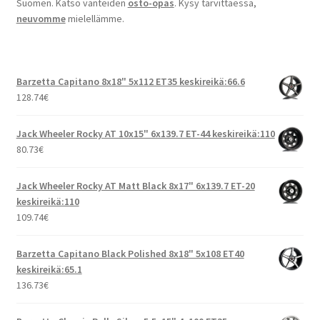
Suomen. Katso vanteiden
osto-opas
. Kysy tarvittaessa,
neuvomme
mielellämme.
Barzetta Capitano 8x18" 5x112 ET35 keskireikä:66.6
128.74
€
Jack Wheeler Rocky AT 10x15" 6x139.7 ET-44 keskireikä:110
80.73
€
Jack Wheeler Rocky AT Matt Black 8x17" 6x139.7 ET-20
keskireikä:110
109.74
€
Barzetta Capitano Black Polished 8x18" 5x108 ET40
keskireikä:65.1
136.73
€