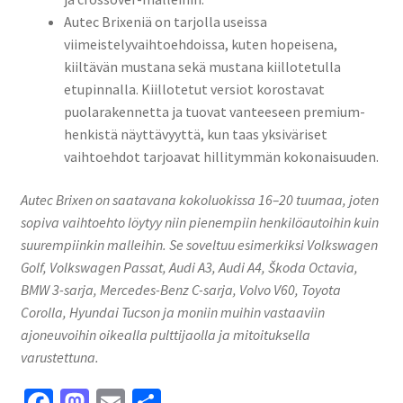
Autec Brixeniä on tarjolla useissa
viimeistelyvaihtoehdoissa, kuten hopeisena,
kiiltävän mustana sekä mustana kiillotetulla
etupinnalla. Kiillotetut versiot korostavat
puolarakennetta ja tuovat vanteeseen premium-
henkistä näyttävyyttä, kun taas yksiväriset
vaihtoehdot tarjoavat hillitymmän kokonaisuuden.
Autec Brixen on saatavana kokoluokissa 16–20 tuumaa, joten
sopiva vaihtoehto löytyy niin pienempiin henkilöautoihin kuin
suurempiinkin malleihin. Se soveltuu esimerkiksi Volkswagen
Golf, Volkswagen Passat, Audi A3, Audi A4, Škoda Octavia,
BMW 3-sarja, Mercedes-Benz C-sarja, Volvo V60, Toyota
Corolla, Hyundai Tucson ja moniin muihin vastaaviin
ajoneuvoihin oikealla pulttijaolla ja mitoituksella
varustettuna.