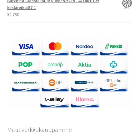
Barzetta Classic Rally Silver 5.5x15" 4x100 ET35
keskireikä:57.1
92.73
€
Muut verkkokauppamme