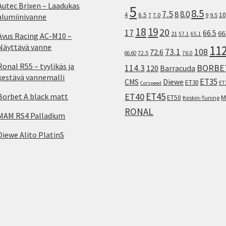
Autec Brixen – Laadukas
5
8.5
7.5
8.0
8
10
4
6.5
7
7.0
9
9.5
alumiinivanne
18
19
20
17
66.5
66
21
57.1
65.1
Avus Racing AC-M10 –
Näyttävä vanne
11
73.1
108
72.6
72.5
66.60
76.0
Ronal R55 – tyylikäs ja
114.3
BORBE
120
Barracuda
kestävä vannemalli
ET35
CMS
Diewe
ET30
ET
Corspeed
ET45
ET40
Borbet A black matt
M
ET50
Keskin-Tuning
RONAL
MAM RS4 Palladium
Diewe Alito PlatinS