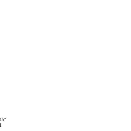
15″
1