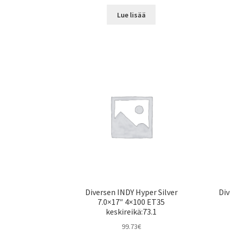
Lue lisää
Diversen INDY Hyper Silver
Div
7.0×17″ 4×100 ET35
keskireikä:73.1
99.73
€