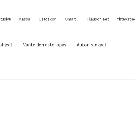
tusivu
Kassa
Ostoskori
Oma tili
Tilausohjeet
Yhteystie
ohjeet
Vanteiden osto-opas
Auton renkaat