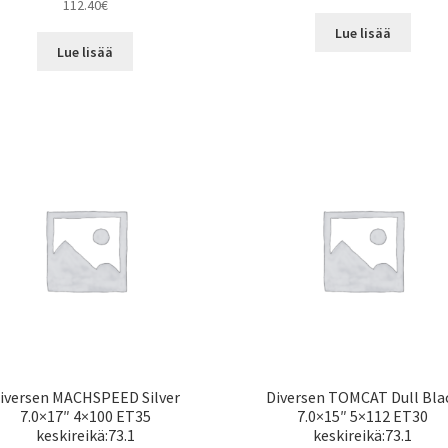
112.40
€
Lue lisää
Lue lisää
iversen MACHSPEED Silver
Diversen TOMCAT Dull Bla
7.0×17″ 4×100 ET35
7.0×15″ 5×112 ET30
keskireikä:73.1
keskireikä:73.1