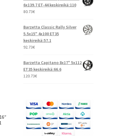
6x139.7 ET-44 keskireikä:110
80.73
€
Barzetta Classic Rally Silver
5.5x15" 4x100 ET35
keskireikä:57.1
92.73
€
Barzetta Capitano 8x17" 5x112
ET35 keskireikä:66.6
120.73
€
16″
1