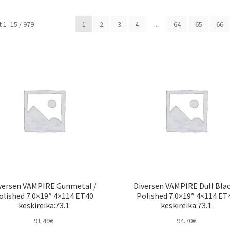
Halvin
 1–15 / 979
1
2
3
4
…
64
65
66
ensin
versen VAMPIRE Gunmetal /
Diversen VAMPIRE Dull Blac
olished 7.0×19″ 4×114 ET40
Polished 7.0×19″ 4×114 ET
keskireikä:73.1
keskireikä:73.1
91.49
€
94.70
€