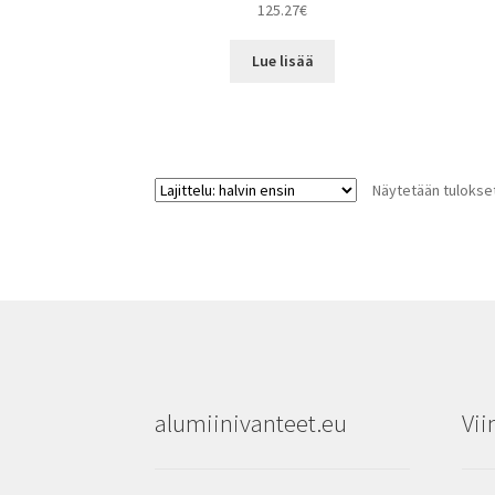
125.27
€
Lue lisää
Näytetään tulokset
alumiinivanteet.eu
Vii