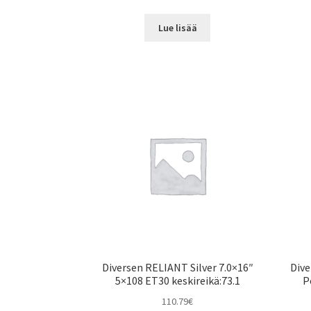
Lue lisää
Diversen RELIANT Silver 7.0×16″
Dive
5×108 ET30 keskireikä:73.1
P
110.79
€