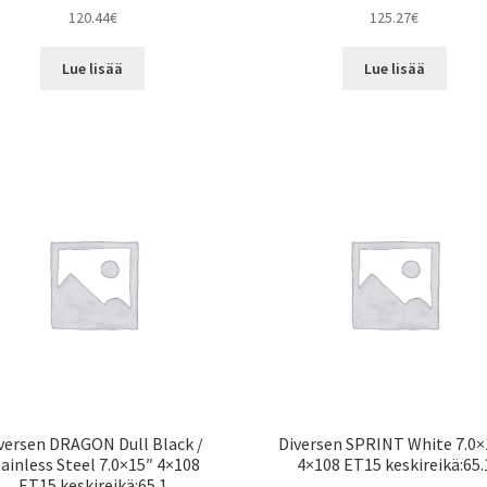
120.44
€
125.27
€
Lue lisää
Lue lisää
versen DRAGON Dull Black /
Diversen SPRINT White 7.0×
ainless Steel 7.0×15″ 4×108
4×108 ET15 keskireikä:65.
ET15 keskireikä:65.1