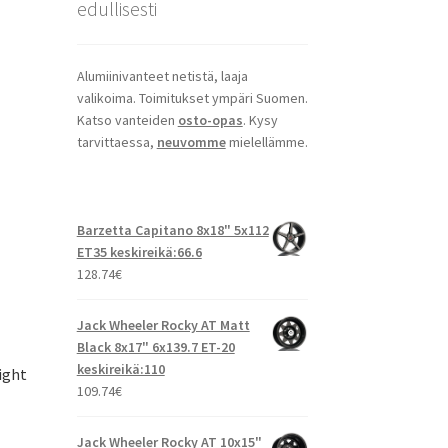
edullisesti
Alumiinivanteet netistä, laaja
valikoima. Toimitukset ympäri Suomen.
Katso vanteiden
osto-opas
. Kysy
tarvittaessa,
neuvomme
mielellämme.
Barzetta Capitano 8x18" 5x112
ET35 keskireikä:66.6
128.74
€
Jack Wheeler Rocky AT Matt
Black 8x17" 6x139.7 ET-20
keskireikä:110
ight
109.74
€
Jack Wheeler Rocky AT 10x15"