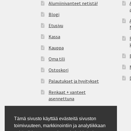
Alumiinivanteet netistä!
Blogi
Etusivu
Kassa
Kauppa
Oma tili
Ostoskori
Palautukset ja hyvitykset
Renkaat + vanteet
asennettuna
Tietosuoja
Tämä sivusto käyttää evästeitä sivuston
Tilauksen peruutus
toimivuuteen, markkinointiin ja analytiikkaan