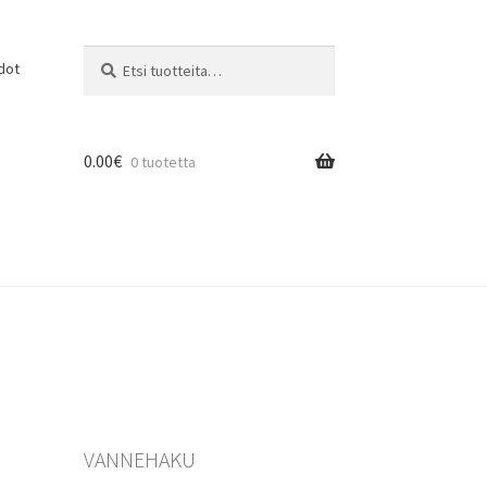
Etsi:
Haku
dot
0.00
€
0 tuotetta
VANNEHAKU