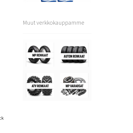
Muut verkkokauppamme
ck