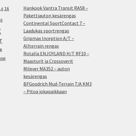
Hankook Vantra Transit RA58 –
16
,0
Pakettiauton kesärengas
.6
Continental SportContact 7 –
2
Laadukas sportrengas
Gripmax Inception A/T –
T
Allterrain rengas
38
Rotalla ENJOYLAND H/T RF10 –
AM
Maasturit ja Crossoverit
Milever MA352 – auton
kesärengas
BFGoodrich Mud-Terrain T/A KM3
– Pitoa jokapaikkaan