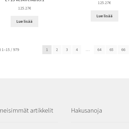
125.27
€
125.27
€
Lue lisää
Lue lisää
Halvin
 1–15 / 979
1
2
3
4
…
64
65
66
ensin
meisimmät artikkelit
Hakusanoja