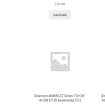
120.44
€
Lue lisää
Diversen BANKIZZ Silver 7.0×16″
Di
4×108 ET25 keskireikä:73.1
St