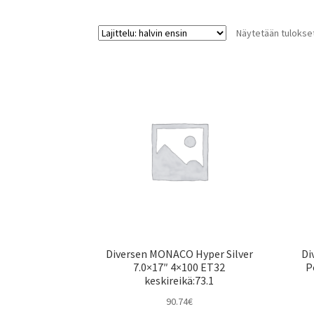
Näytetään tulokset
Diversen MONACO Hyper Silver
Di
7.0×17″ 4×100 ET32
P
keskireikä:73.1
90.74
€