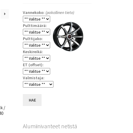
Vannekoko:
(pakollinen tieto)
Pulttimäärä:
Pulttijako:
Keskireikä:
ET (offset):
Valmistaja:
HAE
k /
40
Alumiinivanteet netistä