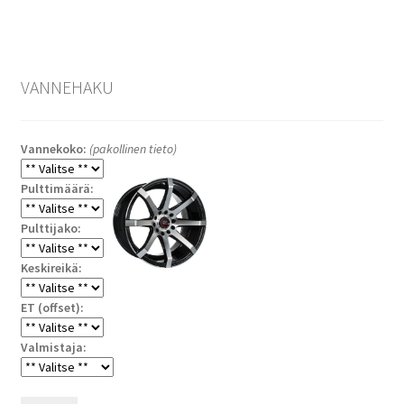
VANNEHAKU
Vannekoko:
(pakollinen tieto)
Pulttimäärä:
Pulttijako:
Keskireikä:
ET (offset):
Valmistaja: