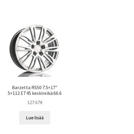
Barzetta RS50 7.5×17″
5×112 ET45 keskireikä:66.6
127.67
€
Lue lisää