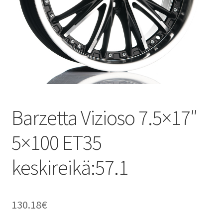
Barzetta Vizioso 7.5×17″
5×100 ET35
keskireikä:57.1
130.18
€