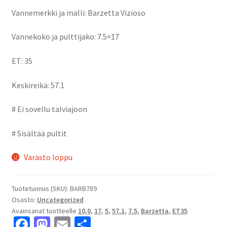
Vannemerkki ja malli: Barzetta Vizioso
Vannekoko ja pulttijako: 7.5×17
ET: 35
Keskireikä: 57.1
# Ei sovellu talviajoon
# Sisältää pultit
Varasto loppu
Tuotetunnus (SKU):
BARB789
Osasto:
Uncategorized
Avainsanat tuotteelle
10,0
,
17
,
5
,
57.1
,
7.5
,
Barzetta
,
ET35
Fa
M
E
S