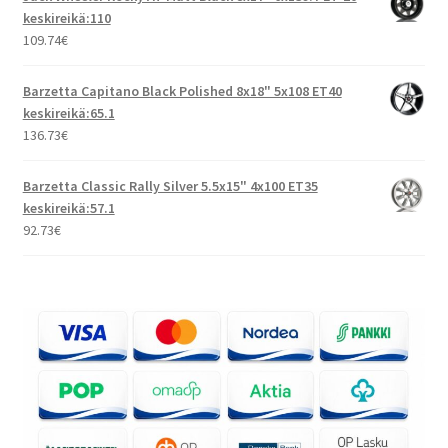
keskireikä:110
109.74
€
Barzetta Capitano Black Polished 8x18" 5x108 ET40
keskireikä:65.1
136.73
€
Barzetta Classic Rally Silver 5.5x15" 4x100 ET35
keskireikä:57.1
92.73
€