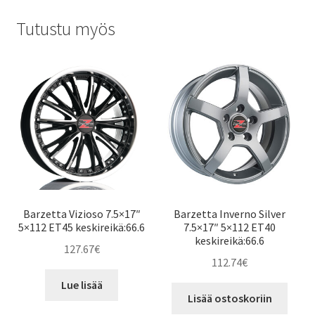
Tutustu myös
Barzetta Vizioso 7.5×17″
Barzetta Inverno Silver
5×112 ET45 keskireikä:66.6
7.5×17″ 5×112 ET40
keskireikä:66.6
127.67
€
112.74
€
Lue lisää
Lisää ostoskoriin