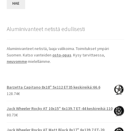
HAE
Alumiinivanteet netistä edullisesti
Alumiinivanteet netistä, laaja valikoima. Toimitukset ympäri
Suomen. Katso vanteiden
osto-opas
. Kysy tarvittaessa,
neuvomme
mielellämme.
Barzetta Capitano 8x18" 5x112 ET35 keskireikä:66.6
128.74
€
Jack Wheeler Rocky AT 10x15" 6x139.7 ET-44 keskireikä:110
80.73
€
Jack Wheeler Rocky AT Matt Black 8x17" 6x139.7 ET-20