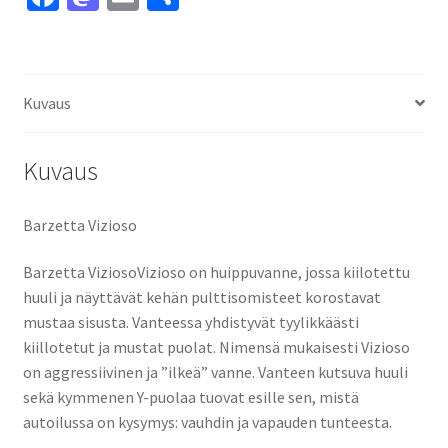
ce
as
m
h
b
to
ai
ar
o
d
l
e
Kuvaus
o
o
k
n
Kuvaus
Barzetta Vizioso
Barzetta ViziosoVizioso on huippuvanne, jossa kiilotettu
huuli ja näyttävät kehän pulttisomisteet korostavat
mustaa sisusta. Vanteessa yhdistyvät tyylikkäästi
kiillotetut ja mustat puolat. Nimensä mukaisesti Vizioso
on aggressiivinen ja ”ilkeä” vanne. Vanteen kutsuva huuli
sekä kymmenen Y-puolaa tuovat esille sen, mistä
autoilussa on kysymys: vauhdin ja vapauden tunteesta.