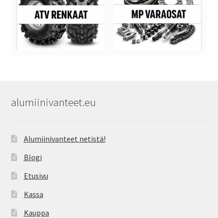
alumiinivanteet.eu
Alumiinivanteet netistä!
Blogi
Etusivu
Kassa
Kauppa