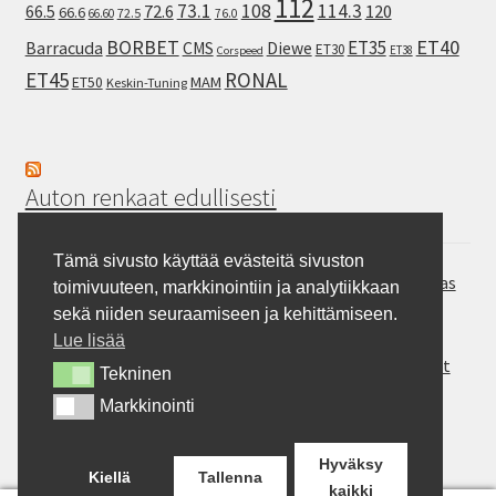
112
73.1
108
114.3
72.6
120
66.5
66.6
72.5
66.60
76.0
ET40
BORBET
ET35
Barracuda
CMS
Diewe
ET30
ET38
Corspeed
ET45
RONAL
MAM
ET50
Keskin-Tuning
Auton renkaat edullisesti
Tämä sivusto käyttää evästeitä sivuston
Hankook Vantra Transit RA58 – Pakettiauton kesärengas
toimivuuteen, markkinointiin ja analytiikkaan
Continental SportContact 7 – Laadukas sportrengas
sekä niiden seuraamiseen ja kehittämiseen.
Gripmax Inception A/T – Allterrain rengas
Lue lisää
Rotalla ENJOYLAND H/T RF10 – Maasturit ja Crossoverit
Tekninen
Tekninen
Milever MA352 – auton kesärengas
Markkinointi
Markkinointi
BFGoodrich Mud-Terrain T/A KM3 – Pitoa jokapaikkaan
Hyväksy
Kiellä
Tallenna
kaikki