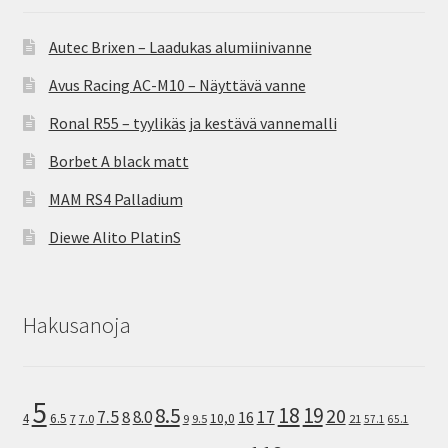
Autec Brixen – Laadukas alumiinivanne
Avus Racing AC-M10 – Näyttävä vanne
Ronal R55 – tyylikäs ja kestävä vannemalli
Borbet A black matt
MAM RS4 Palladium
Diewe Alito PlatinS
Hakusanoja
5
8.5
18
19
20
7.5
8.0
17
8
16
10,0
4
6.5
7
7.0
9
9.5
21
57.1
65.1