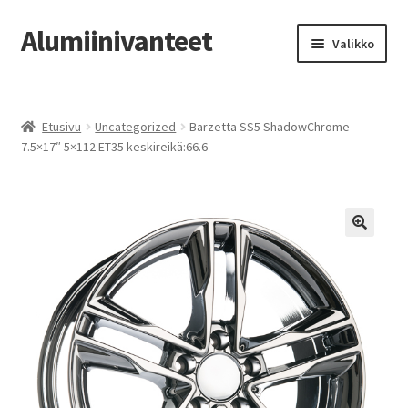
Alumiinivanteet
Siirry
Siirry
Valikko
navigointiin
sisältöön
Etusivu
Etusivu
Uncategorized
Barzetta SS5 ShadowChrome
Kauppa
7.5×17″ 5×112 ET35 keskireikä:66.6
Oma tili
Tilausohjeet
Vanteiden osto-opas
Auton renkaat
Yhteystiedot