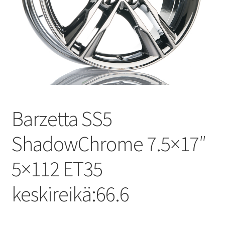
Barzetta SS5
ShadowChrome 7.5×17″
5×112 ET35
keskireikä:66.6