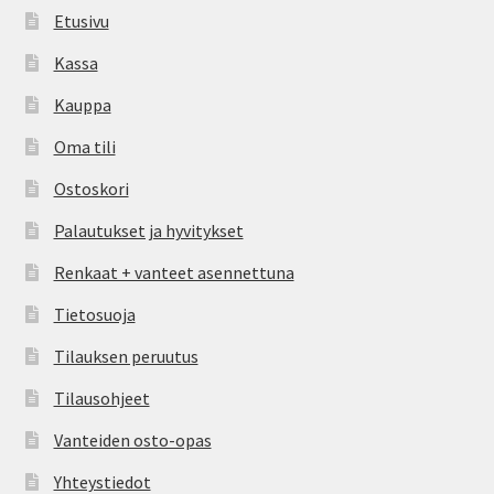
Etusivu
Kassa
Kauppa
Oma tili
Ostoskori
Palautukset ja hyvitykset
Renkaat + vanteet asennettuna
Tietosuoja
Tilauksen peruutus
Tilausohjeet
Vanteiden osto-opas
Yhteystiedot