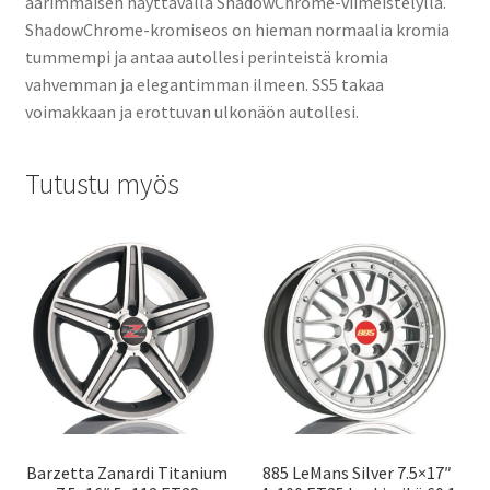
äärimmäisen näyttävällä ShadowChrome-viimeistelyllä.
ShadowChrome-kromiseos on hieman normaalia kromia
tummempi ja antaa autollesi perinteistä kromia
vahvemman ja elegantimman ilmeen. SS5 takaa
voimakkaan ja erottuvan ulkonäön autollesi.
Tutustu myös
Barzetta Zanardi Titanium
885 LeMans Silver 7.5×17″