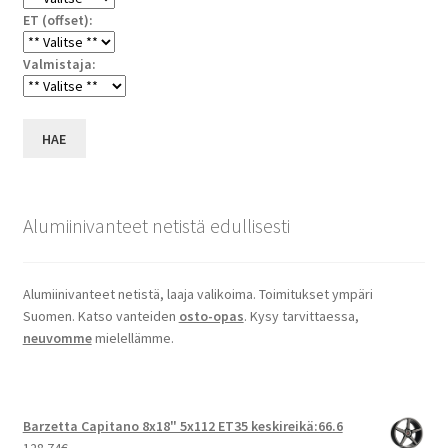
ET (offset):
Valmistaja:
HAE
Alumiinivanteet netistä edullisesti
Alumiinivanteet netistä, laaja valikoima. Toimitukset ympäri
Suomen. Katso vanteiden
osto-opas
. Kysy tarvittaessa,
neuvomme
mielellämme.
Barzetta Capitano 8x18" 5x112 ET35 keskireikä:66.6
128.74
€