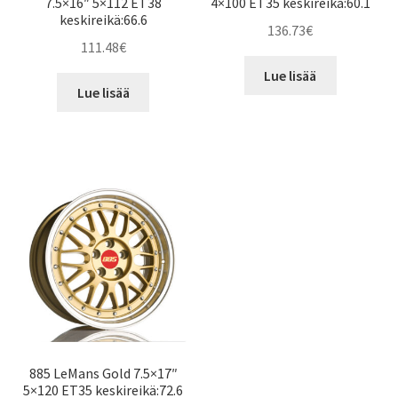
7.5×16″ 5×112 ET38
4×100 ET35 keskireikä:60.1
keskireikä:66.6
136.73
€
111.48
€
Lue lisää
Lue lisää
885 LeMans Gold 7.5×17″
5×120 ET35 keskireikä:72.6