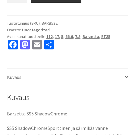
SS5
ShadowChrome
7.5x17"
5x112
Tuotetunnus (SKU):
BARB532
Osasto:
Uncategorized
ET35
Avainsanat tuotteelle
112
,
17
,
5
,
66.6
,
7.5
,
Barzetta
,
ET35
keskireikä:66.6
Fa
M
E
S
määrä
ce
as
m
h
b
to
ai
ar
o
d
l
e
Kuvaus
o
o
k
n
Kuvaus
Barzetta SS5 ShadowChrome
SS5 ShadowChromeSporttinen ja särmikäs vanne