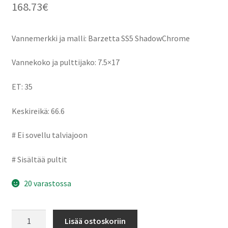
168.73
€
Vannemerkki ja malli: Barzetta SS5 ShadowChrome
Vannekoko ja pulttijako: 7.5×17
ET: 35
Keskireikä: 66.6
# Ei sovellu talviajoon
# Sisältää pultit
20 varastossa
Barzetta
Lisää ostoskoriin