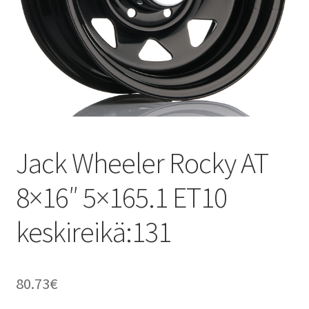
Jack Wheeler Rocky AT
8×16″ 5×165.1 ET10
keskireikä:131
80.73
€