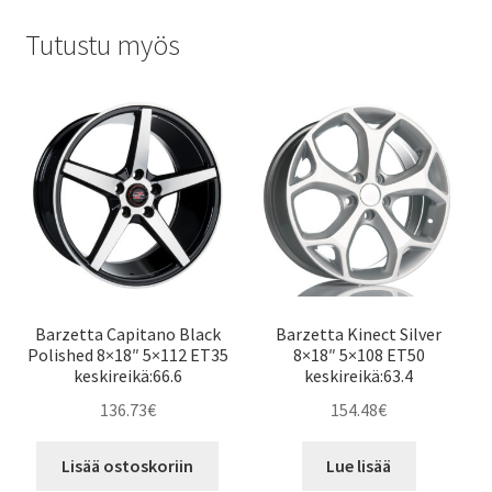
Tutustu myös
Barzetta Capitano Black
Barzetta Kinect Silver
Polished 8×18″ 5×112 ET35
8×18″ 5×108 ET50
keskireikä:66.6
keskireikä:63.4
136.73
€
154.48
€
Lisää ostoskoriin
Lue lisää