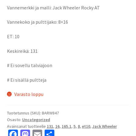
Vannemerkki ja malli: Jack Wheeler Rocky AT
Vannekoko ja pulttijako: 8×16
ET: 10
Keskireikä: 131
# Ei sovellu talviajoon
# Ei sisällä pultteja
Varasto loppu
Tuotetunnus (SKU):
BARW847
Osasto:
Uncategorized
Avainsanat tuotteelle
131
,
16
,
165.1
,
5
,
8
,
et10
,
Jack Wheeler
Fa
M
E
S