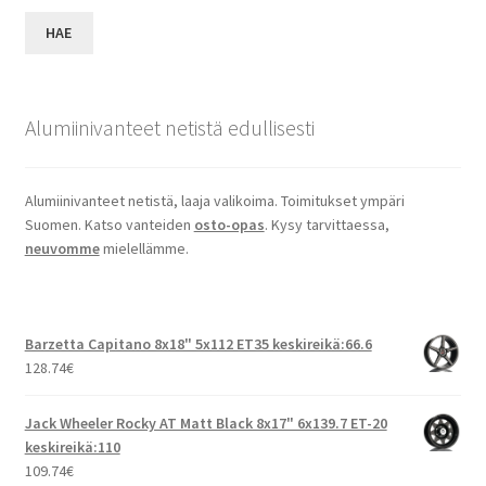
HAE
Alumiinivanteet netistä edullisesti
Alumiinivanteet netistä, laaja valikoima. Toimitukset ympäri
Suomen. Katso vanteiden
osto-opas
. Kysy tarvittaessa,
neuvomme
mielellämme.
Barzetta Capitano 8x18" 5x112 ET35 keskireikä:66.6
128.74
€
Jack Wheeler Rocky AT Matt Black 8x17" 6x139.7 ET-20
keskireikä:110
109.74
€