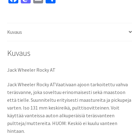
ce
as
m
h
b
to
ai
ar
o
d
l
e
Kuvaus
o
o
k
n
Kuvaus
Jack Wheeler Rocky AT
Jack Wheeler Rocky ATVaativaan ajoon tarkoitettu vahva
teräsvanne, joka soveltuu erinomaisesti sekä maastoon
että tielle. Suunniteltu erityisesti maastureita ja pickupeja
varten. Iso 131 mm keskireikä, pulttisovitteinen. Voit
käyttää vanteissa auton alkuperäisiä teräsvanteen
pultteja/muttereita. HUOM: Keskiö ei kuulu vanteen
hintaan.