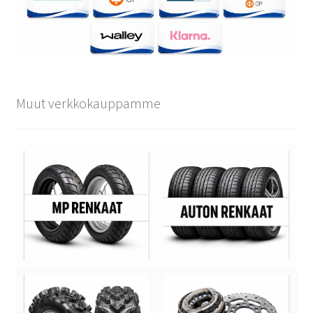
Muut verkkokauppamme