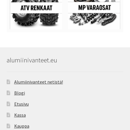
alumiinivanteet.eu
Alumiinivanteet netistä!
Blogi
Etusivu
Kassa
Kauppa