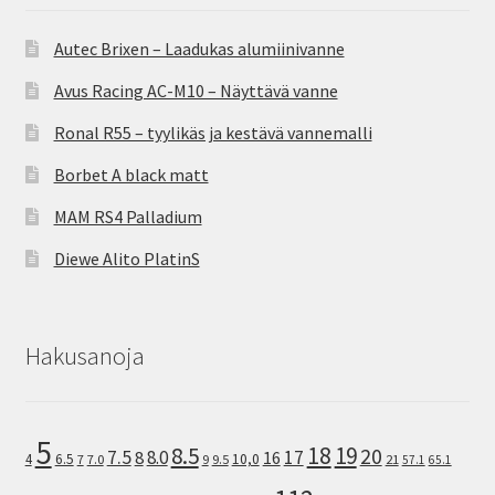
Autec Brixen – Laadukas alumiinivanne
Avus Racing AC-M10 – Näyttävä vanne
Ronal R55 – tyylikäs ja kestävä vannemalli
Borbet A black matt
MAM RS4 Palladium
Diewe Alito PlatinS
Hakusanoja
5
8.5
18
19
20
7.5
8.0
17
8
16
10,0
4
6.5
7
7.0
9
9.5
21
57.1
65.1