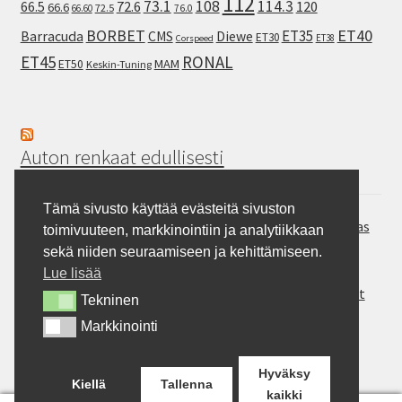
112
73.1
108
114.3
72.6
120
66.5
66.6
72.5
66.60
76.0
ET40
BORBET
ET35
Barracuda
CMS
Diewe
ET30
ET38
Corspeed
ET45
RONAL
MAM
ET50
Keskin-Tuning
Auton renkaat edullisesti
Tämä sivusto käyttää evästeitä sivuston
Hankook Vantra Transit RA58 – Pakettiauton kesärengas
toimivuuteen, markkinointiin ja analytiikkaan
Continental SportContact 7 – Laadukas sportrengas
sekä niiden seuraamiseen ja kehittämiseen.
Gripmax Inception A/T – Allterrain rengas
Lue lisää
Rotalla ENJOYLAND H/T RF10 – Maasturit ja Crossoverit
Tekninen
Tekninen
Milever MA352 – auton kesärengas
Markkinointi
Markkinointi
BFGoodrich Mud-Terrain T/A KM3 – Pitoa jokapaikkaan
Hyväksy
Kiellä
Tallenna
kaikki