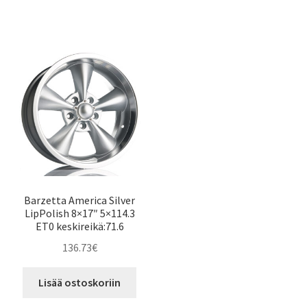
Barzetta America Silver
LipPolish 8×17″ 5×114.3
ET0 keskireikä:71.6
136.73
€
Lisää ostoskoriin