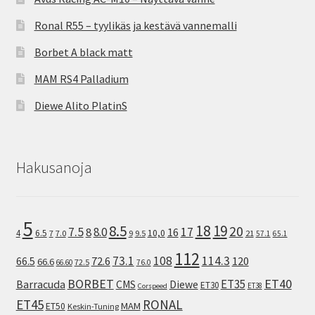
Ronal R55 – tyylikäs ja kestävä vannemalli
Borbet A black matt
MAM RS4 Palladium
Diewe Alito PlatinS
Hakusanoja
5
8.5
18
19
20
7.5
8.0
17
8
16
10,0
4
6.5
7
7.0
9
9.5
21
57.1
65.1
112
73.1
108
114.3
72.6
120
66.5
66.6
72.5
66.60
76.0
ET40
BORBET
ET35
Barracuda
CMS
Diewe
ET30
ET38
Corspeed
ET45
RONAL
MAM
ET50
Keskin-Tuning