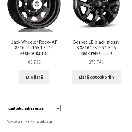
Jack Wheeler Rocky AT
Borbet LD black glossy
8×16″ 5×165.1 ET10
8.0×16″ 5×165.1 ET5
keskireikä:131
keskireikä:113.0
80.73
€
279.74
€
Lue lisää
Lisää ostoskoriin
Halvin
Näytetään kaikki 2 tulosta
ensin