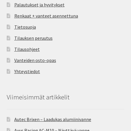
Palautukset ja hyvitykset
Renkaat + vanteet asennettuna
Tietosuoja
Tilauksen peruutus
Tilausohjeet
Vanteiden osto-opas
Yhteystiedot
Viimeisimmät artikkelit
Autec Brixen – Laadukas alumiinivanne
Avus Racing AC-M10 – Näyttävä vanne