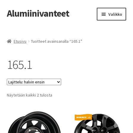
Alumiinivanteet
Siirry
Siirry
Valikko
navigointiin
sisältöön
Etusivu
Etusivu
Tuotteet avainsanalla “165.1”
Kauppa
165.1
Oma tili
Tilausohjeet
Vanteiden osto-opas
Halvin
Näytetään kaikki 2 tulosta
ensin
Auton renkaat
Yhteystiedot