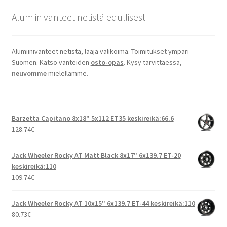
Alumiinivanteet netistä edullisesti
Alumiinivanteet netistä, laaja valikoima. Toimitukset ympäri
Suomen. Katso vanteiden
osto-opas
. Kysy tarvittaessa,
neuvomme
mielellämme.
Barzetta Capitano 8x18" 5x112 ET35 keskireikä:66.6
128.74
€
Jack Wheeler Rocky AT Matt Black 8x17" 6x139.7 ET-20
keskireikä:110
109.74
€
Jack Wheeler Rocky AT 10x15" 6x139.7 ET-44 keskireikä:110
80.73
€