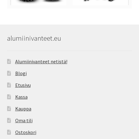
alumiinivanteet.eu
Alumiinivanteet netistä!
Blogi
Etusivu
Kassa
Kauppa
Oma tili
Ostoskori