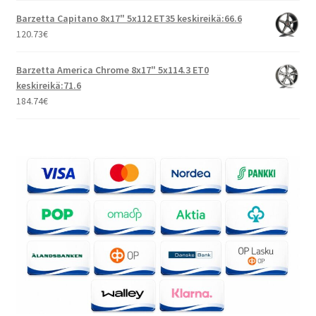
Barzetta Capitano 8x17" 5x112 ET35 keskireikä:66.6
120.73
€
Barzetta America Chrome 8x17" 5x114.3 ET0
keskireikä:71.6
184.74
€