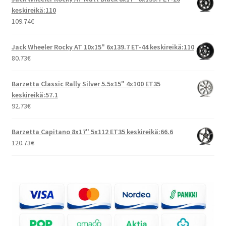
keskireikä:110
109.74
€
Jack Wheeler Rocky AT 10x15" 6x139.7 ET-44 keskireikä:110
80.73
€
Barzetta Classic Rally Silver 5.5x15" 4x100 ET35
keskireikä:57.1
92.73
€
Barzetta Capitano 8x17" 5x112 ET35 keskireikä:66.6
120.73
€