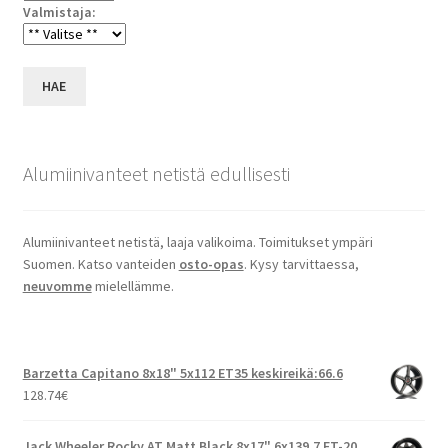
Valmistaja:
HAE
Alumiinivanteet netistä edullisesti
Alumiinivanteet netistä, laaja valikoima. Toimitukset ympäri
Suomen. Katso vanteiden
osto-opas
. Kysy tarvittaessa,
neuvomme
mielellämme.
Barzetta Capitano 8x18" 5x112 ET35 keskireikä:66.6
128.74
€
Jack Wheeler Rocky AT Matt Black 8x17" 6x139.7 ET-20