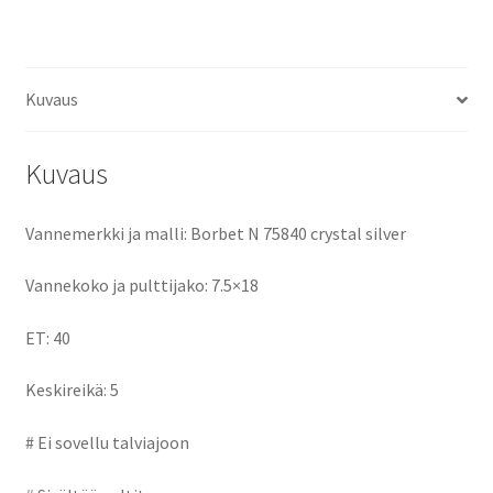
ce
as
m
h
keskireikä:5
määrä
b
to
ai
ar
o
d
l
e
Kuvaus
o
o
k
n
Kuvaus
Vannemerkki ja malli: Borbet N 75840 crystal silver
Vannekoko ja pulttijako: 7.5×18
ET: 40
Keskireikä: 5
# Ei sovellu talviajoon