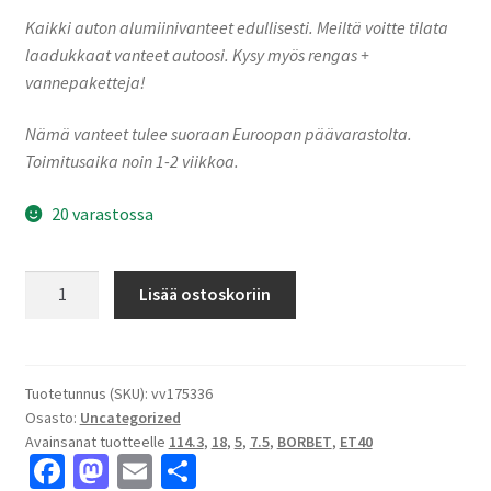
Kaikki auton alumiinivanteet edullisesti. Meiltä voitte tilata
laadukkaat vanteet autoosi. Kysy myös rengas +
vannepaketteja!
Nämä vanteet tulee suoraan Euroopan päävarastolta.
Toimitusaika noin 1-2 viikkoa.
20 varastossa
Borbet
Lisää ostoskoriin
N
75840
crystal
silver
Tuotetunnus (SKU):
vv175336
Osasto:
Uncategorized
7.5x18"
Avainsanat tuotteelle
114.3
,
18
,
5
,
7.5
,
BORBET
,
ET40
5x114.3
Fa
M
E
S
ET40