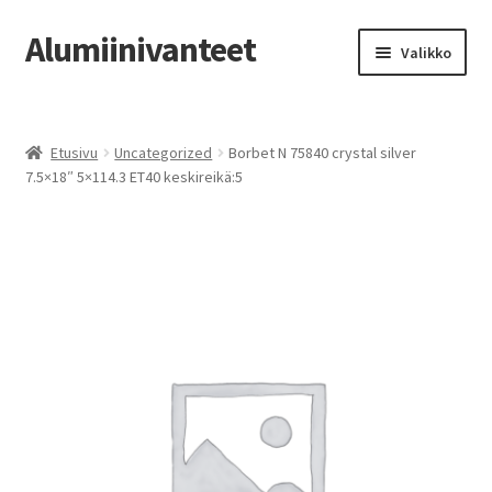
Alumiinivanteet
Siirry
Siirry
Valikko
navigointiin
sisältöön
Etusivu
Etusivu
Uncategorized
Borbet N 75840 crystal silver
Kauppa
7.5×18″ 5×114.3 ET40 keskireikä:5
Oma tili
Tilausohjeet
Vanteiden osto-opas
Auton renkaat
Yhteystiedot