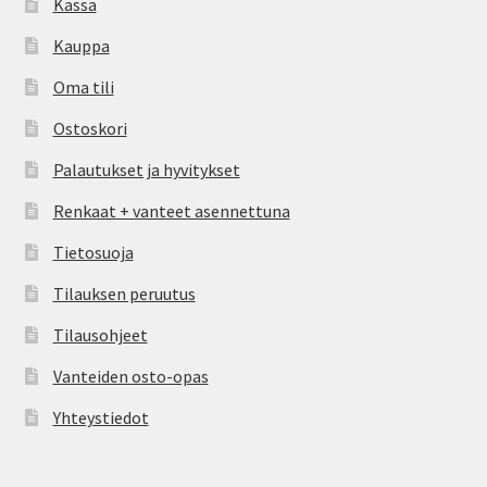
Kassa
Kauppa
Oma tili
Ostoskori
Palautukset ja hyvitykset
Renkaat + vanteet asennettuna
Tietosuoja
Tilauksen peruutus
Tilausohjeet
Vanteiden osto-opas
Yhteystiedot