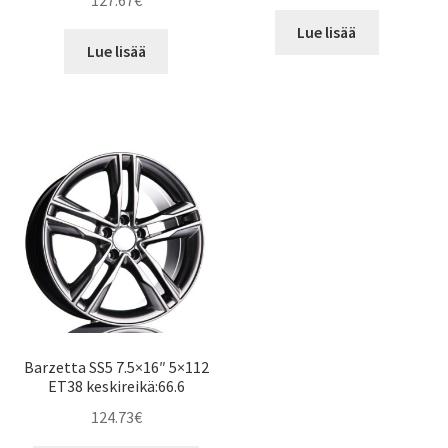
127.67
€
Lue lisää
Lue lisää
Barzetta SS5 7.5×16″ 5×112
ET38 keskireikä:66.6
124.73
€