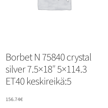
Borbet N 75840 crystal
silver 7.5×18″ 5×114.3
ET40 keskireikä:5
156.74
€