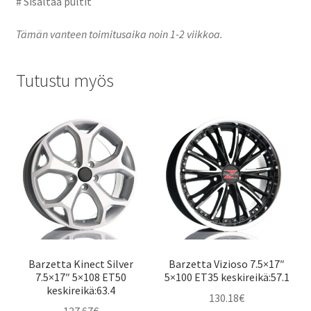
# Sisältää pultit
Tämän vanteen toimitusaika noin 1-2 viikkoa.
Tutustu myös
Barzetta Kinect Silver
Barzetta Vizioso 7.5×17″
7.5×17″ 5×108 ET50
5×100 ET35 keskireikä:57.1
keskireikä:63.4
130.18
€