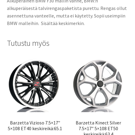
Alkuperäinen BMW F30 mallin vanne, BMW:n
alkuperäisestä talvirengaspaketista purettu. Rengas ollut
asennettuna vanteelle, mutta ei käytetty. Sopii useimpiin
BMW malleihin. Sisältää keskimerkin.
Tutustu myös
Barzetta Vizioso 7.5×17″
Barzetta Kinect Silver
5×108 ET40 keskireikä:65.1
7.5×17″ 5×108 ET50
keskireikä:63.4