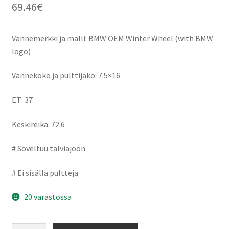
69.46
€
Vannemerkki ja malli: BMW OEM Winter Wheel (with BMW
logo)
Vannekoko ja pulttijako: 7.5×16
ET: 37
Keskireikä: 72.6
# Soveltuu talviajoon
# Ei sisällä pultteja
20 varastossa