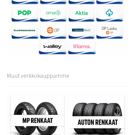
Muut verkkokauppamme