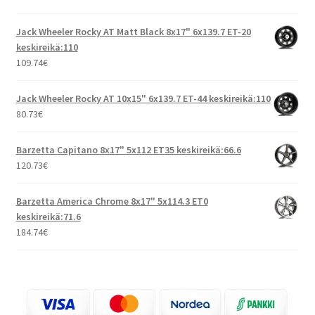
Jack Wheeler Rocky AT Matt Black 8x17" 6x139.7 ET-20
keskireikä:110
109.74
€
Jack Wheeler Rocky AT 10x15" 6x139.7 ET-44 keskireikä:110
80.73
€
Barzetta Capitano 8x17" 5x112 ET35 keskireikä:66.6
120.73
€
Barzetta America Chrome 8x17" 5x114.3 ET0
keskireikä:71.6
184.74
€