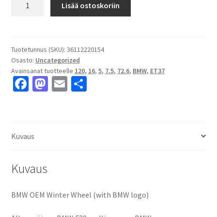
BMW
Lisää ostoskoriin
OEM
Winter
Wheel
(with
Tuotetunnus (SKU):
36112220154
Osasto:
Uncategorized
BMW
Avainsanat tuotteelle
120
,
16
,
5
,
7.5
,
72.6
,
BMW
,
ET37
logo)
Fa
M
E
S
7.5x16"
ce
as
m
h
5x120
ET37
b
to
ai
ar
keskireikä:72.6
o
d
l
e
määrä
Kuvaus
o
o
k
n
Kuvaus
BMW OEM Winter Wheel (with BMW logo)