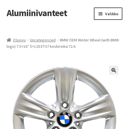
Alumiinivanteet
Siirry
Siirry
Valikko
navigointiin
sisältöön
Etusivu
Etusivu
Uncategorized
BMW OEM Winter Wheel (with BMW
Kauppa
logo) 7.5×16″ 5×120 ET37 keskireikä:72.6
Oma tili
Tilausohjeet
Vanteiden osto-opas
Auton renkaat
Yhteystiedot