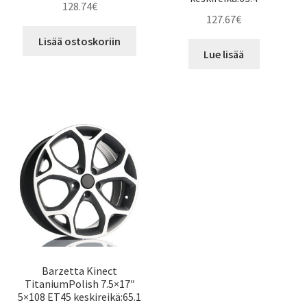
128.74
€
127.67
€
Lisää ostoskoriin
Lue lisää
Barzetta Kinect
TitaniumPolish 7.5×17″
5×108 ET45 keskireikä:65.1