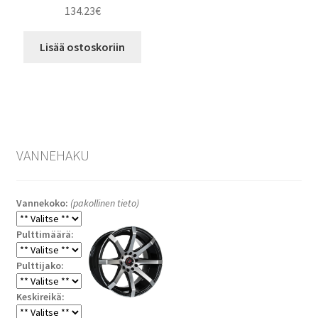
134.23
€
Lisää ostoskoriin
VANNEHAKU
Vannekoko:
(pakollinen tieto)
Pulttimäärä:
Pulttijako:
Keskireikä: