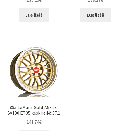
135.25
€
138.29
€
Lue lisää
Lue lisää
885 LeMans Gold 7.5×17″
5×100 ET35 keskireikä:57.1
141.74
€