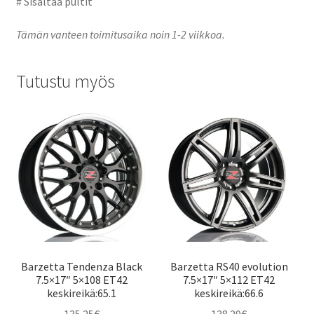
# Sisältää pultit
Tämän vanteen toimitusaika noin 1-2 viikkoa.
Tutustu myös
Barzetta Tendenza Black
Barzetta RS40 evolution
7.5×17″ 5×108 ET42
7.5×17″ 5×112 ET42
keskireikä:65.1
keskireikä:66.6