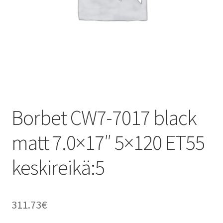
Borbet CW7-7017 black
matt 7.0×17″ 5×120 ET55
keskireikä:5
311.73
€