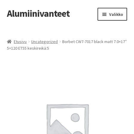
Alumiinivanteet
Siirry
Siirry
Valikko
navigointiin
sisältöön
Etusivu
Etusivu
Uncategorized
Borbet CW7-7017 black matt 7.0×17″
Kauppa
5×120 ET55 keskireikä:5
Oma tili
Tilausohjeet
Vanteiden osto-opas
Auton renkaat
Yhteystiedot