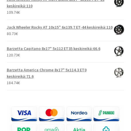
keskireikä:110
109.74
€
Jack Wheeler Rocky AT 10x15" 6x139.7 ET-44 keskireikä:110
80.73
€
Barzetta Capitano 8x17" 5x112 ET35 keskireikä:66.6
120.73
€
Barzetta America Chrome 8x17" 5x114.3 ET0
keskireikä:71.6
184.74
€