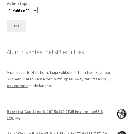
Valmistaja:
HAE
Alumiinivanteet netistä edullisesti
Alumiinivanteet netistä, laaja valikoima. Toimitukset ympäri
Suomen. Katso vanteiden
osto-opas
. Kysy tarvittaessa,
neuvomme
mielellämme.
Barzetta Capitano 8x18" 5x112 ET35 keskireikä:66.6
128.74
€
Jack Wheeler Rocky AT Matt Black 8x17" 6x139.7 ET-20