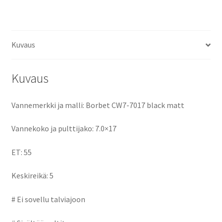
ce
as
m
h
keskireikä:5
määrä
b
to
ai
ar
o
d
l
e
Kuvaus
o
o
k
n
Kuvaus
Vannemerkki ja malli: Borbet CW7-7017 black matt
Vannekoko ja pulttijako: 7.0×17
ET: 55
Keskireikä: 5
# Ei sovellu talviajoon