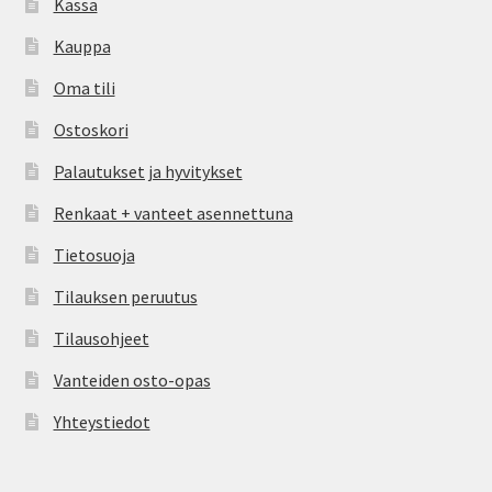
Kassa
Kauppa
Oma tili
Ostoskori
Palautukset ja hyvitykset
Renkaat + vanteet asennettuna
Tietosuoja
Tilauksen peruutus
Tilausohjeet
Vanteiden osto-opas
Yhteystiedot