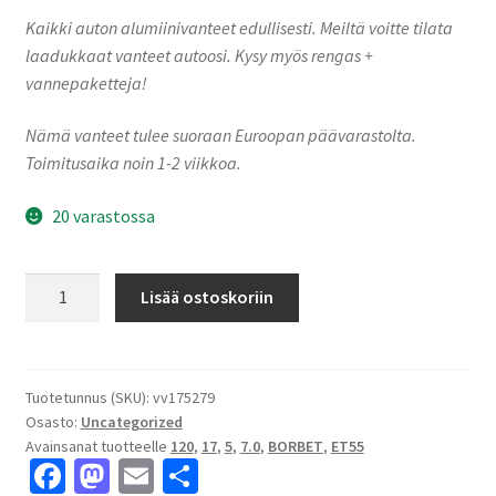
Kaikki auton alumiinivanteet edullisesti. Meiltä voitte tilata
laadukkaat vanteet autoosi. Kysy myös rengas +
vannepaketteja!
Nämä vanteet tulee suoraan Euroopan päävarastolta.
Toimitusaika noin 1-2 viikkoa.
20 varastossa
Borbet
Lisää ostoskoriin
CW7-
7017
black
matt
Tuotetunnus (SKU):
vv175279
Osasto:
Uncategorized
7.0x17"
Avainsanat tuotteelle
120
,
17
,
5
,
7.0
,
BORBET
,
ET55
5x120
Fa
M
E
S
ET55