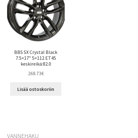
BBS SX Crystal Black
7.5×17″ 5×112 ET45
keskireikä:82.0
268.73
€
Lisää ostoskoriin
VANNEHAKU