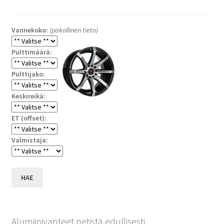
Vannekoko:
(pakollinen tieto)
Pulttimäärä:
Pulttijako:
Keskireikä:
ET (offset):
Valmistaja:
HAE
Alumiinivanteet netistä edullisesti