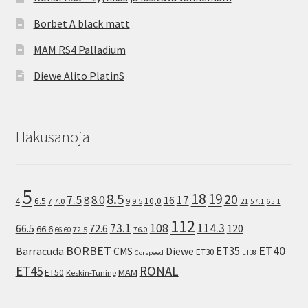
Borbet A black matt
MAM RS4 Palladium
Diewe Alito PlatinS
Hakusanoja
5
8.5
18
19
20
7.5
8.0
17
8
16
10,0
4
6.5
7
7.0
9
9.5
21
57.1
65.1
112
73.1
108
114.3
72.6
120
66.5
66.6
72.5
66.60
76.0
ET40
BORBET
ET35
Barracuda
CMS
Diewe
ET30
ET38
Corspeed
ET45
RONAL
MAM
ET50
Keskin-Tuning