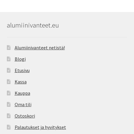
alumiinivanteet.eu
Alumiinivanteet netistä!
Blogi
Etusivu
Kassa
Kauppa
Oma tili
Ostoskori
Palautukset ja hyvitykset