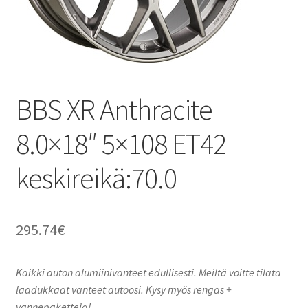
BBS XR Anthracite
8.0×18″ 5×108 ET42
keskireikä:70.0
295.74
€
Kaikki auton alumiinivanteet edullisesti. Meiltä voitte tilata
laadukkaat vanteet autoosi. Kysy myös rengas +
vannepaketteja!