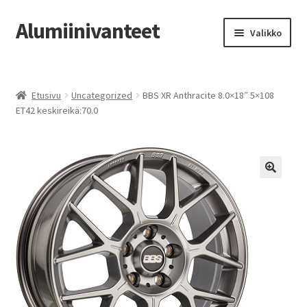
Alumiinivanteet
Siirry
Siirry
Valikko
navigointiin
sisältöön
Etusivu
Etusivu
Uncategorized
BBS XR Anthracite 8.0×18″ 5×108
Kauppa
ET42 keskireikä:70.0
Oma tili
Tilausohjeet
Vanteiden osto-opas
Auton renkaat
Yhteystiedot