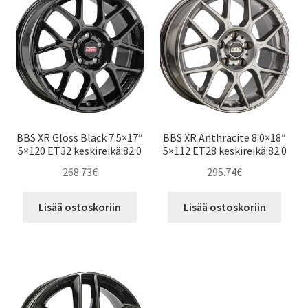
BBS XR Gloss Black 7.5×17″
BBS XR Anthracite 8.0×18″
5×120 ET32 keskireikä:82.0
5×112 ET28 keskireikä:82.0
268.73
€
295.74
€
Lisää ostoskoriin
Lisää ostoskoriin