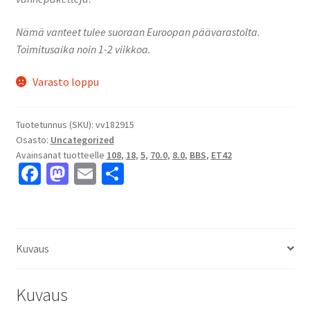
Nämä vanteet tulee suoraan Euroopan päävarastolta.
Toimitusaika noin 1-2 viikkoa.
Varasto loppu
Tuotetunnus (SKU):
vv182915
Osasto:
Uncategorized
Avainsanat tuotteelle
108
,
18
,
5
,
70.0
,
8.0
,
BBS
,
ET42
Fa
M
E
S
ce
as
m
h
b
to
ai
ar
o
d
l
e
Kuvaus
o
o
k
n
Kuvaus