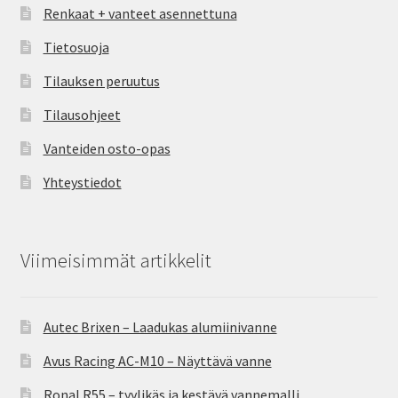
Renkaat + vanteet asennettuna
Tietosuoja
Tilauksen peruutus
Tilausohjeet
Vanteiden osto-opas
Yhteystiedot
Viimeisimmät artikkelit
Autec Brixen – Laadukas alumiinivanne
Avus Racing AC-M10 – Näyttävä vanne
Ronal R55 – tyylikäs ja kestävä vannemalli