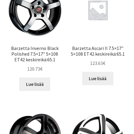
Barzetta Inverno Black
Barzetta Ascari II 7.5×17″
Polished 7.5×17″ 5×108
5×108 ET42 keskireikä:65.1
ET42 keskireikä:65.1
123.63
€
120.73
€
Lue lisää
Lue lisää