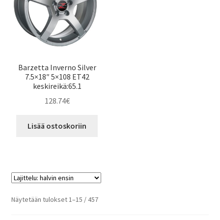
Barzetta Inverno Silver
7.5×18″ 5×108 ET42
keskireikä:65.1
128.74
€
Lisää ostoskoriin
Halvin
Näytetään tulokset 1–15 / 457
ensin