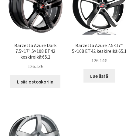
Barzetta Azure Dark
Barzetta Azure 7.5×17″
7.5×17″ 5×108 ET42
5×108 ET42 keskireikä:65.1
keskireikä:65.1
126.14
€
126.13
€
Lue lisää
Lisää ostoskoriin