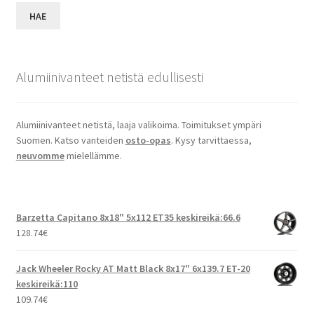
HAE
Alumiinivanteet netistä edullisesti
Alumiinivanteet netistä, laaja valikoima. Toimitukset ympäri
Suomen. Katso vanteiden
osto-opas
. Kysy tarvittaessa,
neuvomme
mielellämme.
Barzetta Capitano 8x18" 5x112 ET35 keskireikä:66.6
128.74
€
Jack Wheeler Rocky AT Matt Black 8x17" 6x139.7 ET-20
keskireikä:110
109.74
€