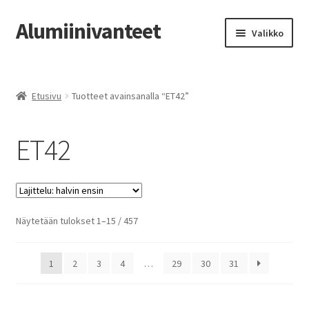
Alumiinivanteet
Siirry
Siirry
Valikko
navigointiin
sisältöön
Etusivu
Etusivu
Tuotteet avainsanalla “ET42”
Kauppa
ET42
Oma tili
Tilausohjeet
Vanteiden osto-opas
Halvin
Näytetään tulokset 1–15 / 457
ensin
Auton renkaat
1
2
3
4
…
29
30
31
Yhteystiedot