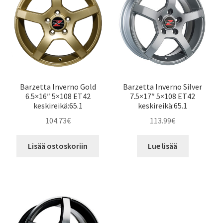
Barzetta Inverno Gold
Barzetta Inverno Silver
6.5×16″ 5×108 ET42
7.5×17″ 5×108 ET42
keskireikä:65.1
keskireikä:65.1
104.73
€
113.99
€
Lisää ostoskoriin
Lue lisää