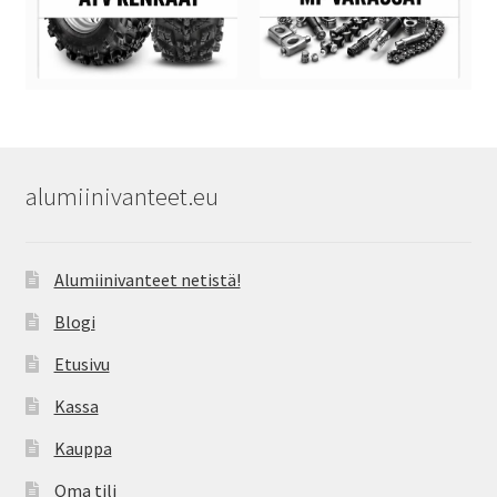
alumiinivanteet.eu
Alumiinivanteet netistä!
Blogi
Etusivu
Kassa
Kauppa
Oma tili