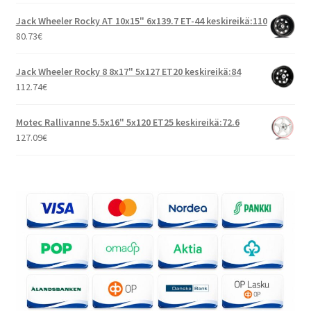
Jack Wheeler Rocky AT 10x15" 6x139.7 ET-44 keskireikä:110
80.73
€
Jack Wheeler Rocky 8 8x17" 5x127 ET20 keskireikä:84
112.74
€
Motec Rallivanne 5.5x16" 5x120 ET25 keskireikä:72.6
127.09
€