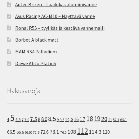
Autec Brixen – Laadukas alumiinivanne
Avus Racing AC-M10 – Näyttävä vanne
Ronal R55 – tyylikäs ja kestävä vannemalli
Borbet A black matt
MAM RS4 Palladium
Diewe Alito PlatinS
Hakusanoja
5
8.5
18
19
20
7.5
8.0
17
8
16
10,0
4
6.5
7
7.0
9
9.5
21
57.1
65.1
112
73.1
108
114.3
72.6
120
66.5
66.6
72.5
66.60
76.0