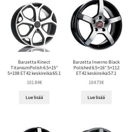
Barzetta Kinect
Barzetta Inverno Black
TitaniumPolish 6.5×15″
Polished 6.5×16″ 5×112
5×108 ET42 keskireikä:65.1
ET42 keskireikä:57.1
101.84
€
104.73
€
Lue lisää
Lue lisää