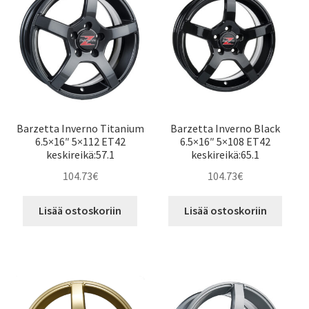
Barzetta Inverno Titanium
Barzetta Inverno Black
6.5×16″ 5×112 ET42
6.5×16″ 5×108 ET42
keskireikä:57.1
keskireikä:65.1
104.73
€
104.73
€
Lisää ostoskoriin
Lisää ostoskoriin