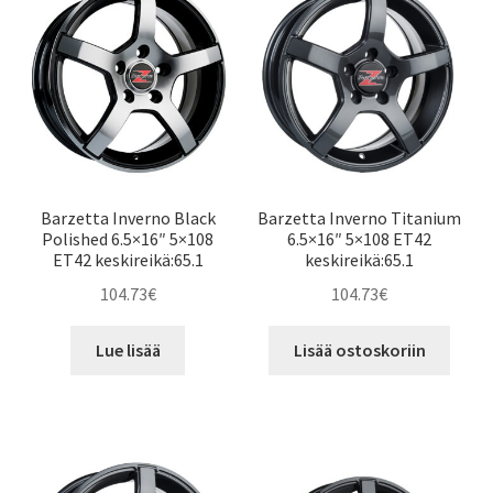
Barzetta Inverno Black
Barzetta Inverno Titanium
Polished 6.5×16″ 5×108
6.5×16″ 5×108 ET42
ET42 keskireikä:65.1
keskireikä:65.1
104.73
€
104.73
€
Lue lisää
Lisää ostoskoriin