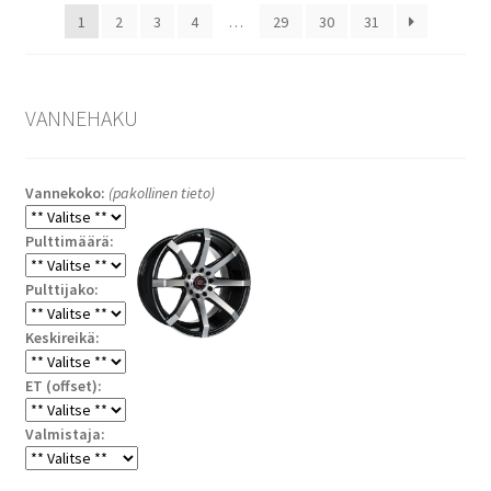
1
2
3
4
…
29
30
31
VANNEHAKU
Vannekoko:
(pakollinen tieto)
Pulttimäärä:
Pulttijako:
Keskireikä:
ET (offset):
Valmistaja: