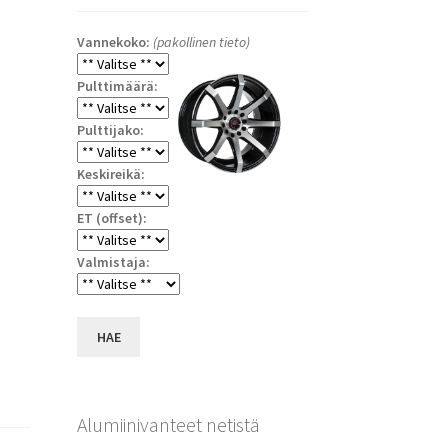
Vannekoko:
(pakollinen tieto)
Pulttimäärä:
Pulttijako:
Keskireikä:
ET (offset):
a
Valmistaja:
HAE
Alumiinivanteet netistä