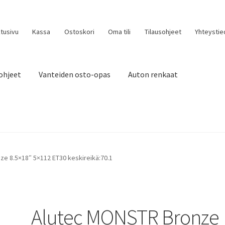
tusivu
Kassa
Ostoskori
Oma tili
Tilausohjeet
Yhteystie
ohjeet
Vanteiden osto-opas
Auton renkaat
e 8.5×18″ 5×112 ET30 keskireikä:70.1
Alutec MONSTR Bronze