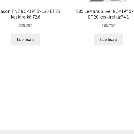
ason TN7 8.5×19″ 5×120 ET35
885 LeMans Silver 8.5×19″ 5
keskireikä:72.6
ET20 keskireikä:74.1
235.25
€
168.73
€
Lue lisää
Lue lisää