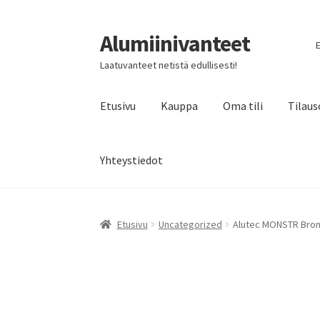
Alumiinivanteet
Siirry
Siirry
E
navigointiin
sisältöön
Laatuvanteet netistä edullisesti!
Etusivu
Kauppa
Oma tili
Tilaus
Yhteystiedot
Etusivu
Uncategorized
Alutec MONSTR Bronz