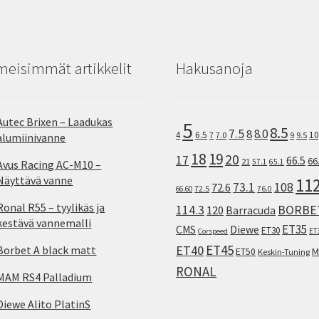
meisimmät artikkelit
Hakusanoja
Autec Brixen – Laadukas
5
8.5
7.5
8.0
8
10
4
6.5
7
7.0
9
9.5
alumiinivanne
18
19
20
17
66.5
66
21
57.1
65.1
Avus Racing AC-M10 –
Näyttävä vanne
11
73.1
108
72.6
72.5
66.60
76.0
Ronal R55 – tyylikäs ja
114.3
BORBE
120
Barracuda
kestävä vannemalli
ET35
CMS
Diewe
ET30
ET
Corspeed
ET45
ET40
Borbet A black matt
M
ET50
Keskin-Tuning
RONAL
MAM RS4 Palladium
Diewe Alito PlatinS