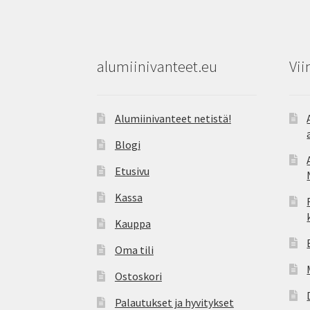
alumiinivanteet.eu
Vii
Alumiinivanteet netistä!
Blogi
Etusivu
Kassa
Kauppa
Oma tili
Ostoskori
Palautukset ja hyvitykset