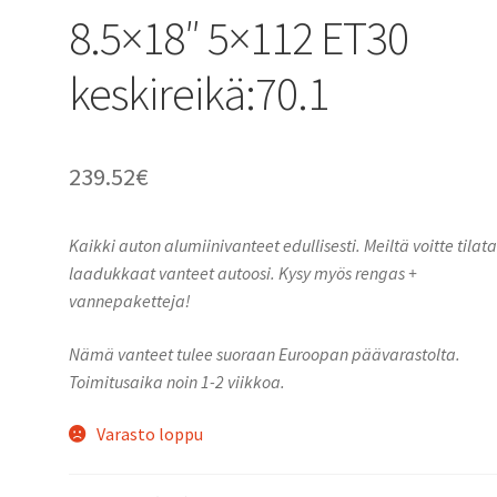
8.5×18″ 5×112 ET30
keskireikä:70.1
239.52
€
Kaikki auton alumiinivanteet edullisesti. Meiltä voitte tilat
laadukkaat vanteet autoosi. Kysy myös rengas +
vannepaketteja!
Nämä vanteet tulee suoraan Euroopan päävarastolta.
Toimitusaika noin 1-2 viikkoa.
Varasto loppu