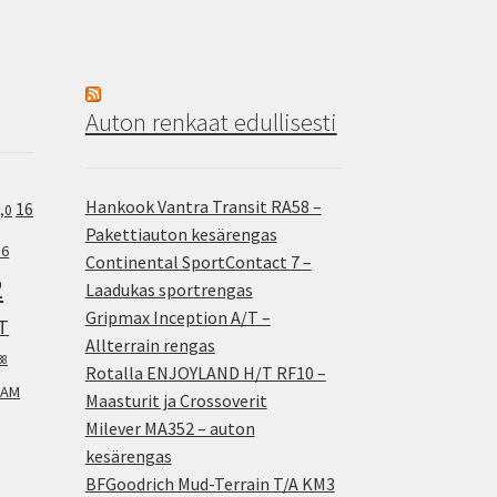
Auton renkaat edullisesti
Hankook Vantra Transit RA58 –
16
,0
Pakettiauton kesärengas
.6
Continental SportContact 7 –
2
Laadukas sportrengas
Gripmax Inception A/T –
T
Allterrain rengas
38
Rotalla ENJOYLAND H/T RF10 –
AM
Maasturit ja Crossoverit
Milever MA352 – auton
kesärengas
BFGoodrich Mud-Terrain T/A KM3