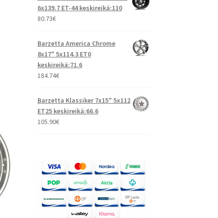
6x139.7 ET-44 keskireikä:110
80.73
€
Barzetta America Chrome
8x17" 5x114.3 ET0
keskireikä:71.6
184.74
€
Barzetta Klassiker 7x15" 5x112
ET25 keskireikä:66.6
105.90
€