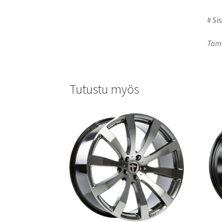
# Si
Tämä
Tutustu myös