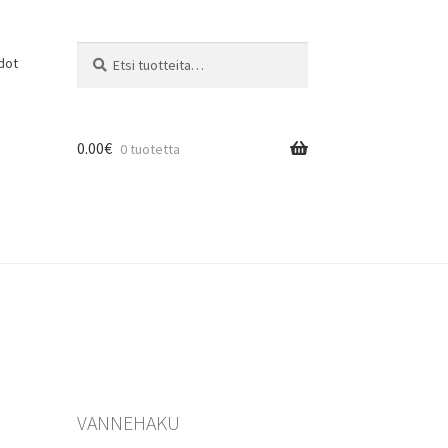
Etsi:
Haku
dot
0.00
€
0 tuotetta
VANNEHAKU