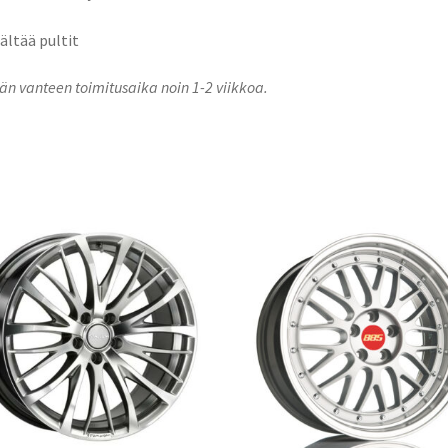
sältää pultit
n vanteen toimitusaika noin 1-2 viikkoa.