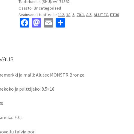
Tuotetunnus (SKU):
vv171362
Osasto:
Uncategorized
Avainsanat tuotteelle
112
,
18
,
5
,
70.1
,
8.5
,
ALUTEC
,
ET30
Fa
M
E
S
ce
as
m
h
b
to
ai
ar
o
d
l
e
vaus
o
o
k
n
emerkki ja malli: Alutec MONSTR Bronze
ekoko ja pulttijako: 8.5×18
30
ireikä: 70.1
 sovellu talviajoon