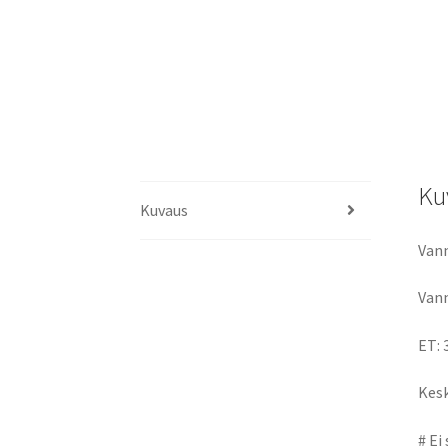
Ku
Kuvaus
Vann
Vann
ET: 
Kesk
# Ei