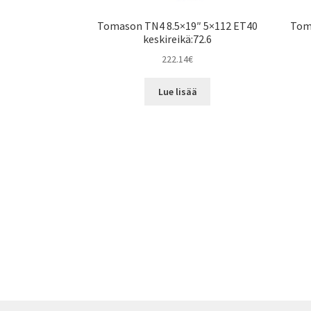
Tomason TN4 8.5×19″ 5×112 ET40
Tom
keskireikä:72.6
222.14
€
Lue lisää