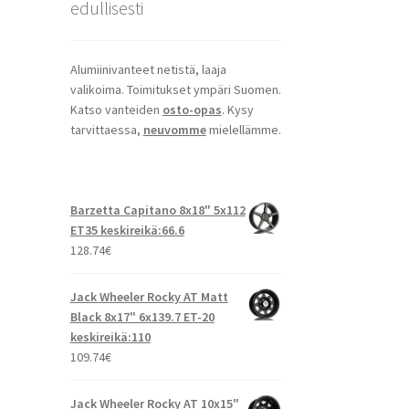
edullisesti
Alumiinivanteet netistä, laaja
valikoima. Toimitukset ympäri Suomen.
Katso vanteiden
osto-opas
. Kysy
tarvittaessa,
neuvomme
mielellämme.
Barzetta Capitano 8x18" 5x112
ET35 keskireikä:66.6
128.74
€
Jack Wheeler Rocky AT Matt
Black 8x17" 6x139.7 ET-20
keskireikä:110
109.74
€
Jack Wheeler Rocky AT 10x15"