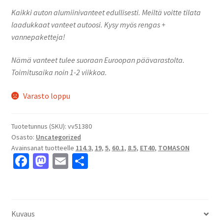
Kaikki auton alumiinivanteet edullisesti. Meiltä voitte tilata
laadukkaat vanteet autoosi. Kysy myös rengas +
vannepaketteja!
Nämä vanteet tulee suoraan Euroopan päävarastolta.
Toimitusaika noin 1-2 viikkoa.
Varasto loppu
Tuotetunnus (SKU):
vv51380
Osasto:
Uncategorized
Avainsanat tuotteelle
114.3
,
19
,
5
,
60.1
,
8.5
,
ET40
,
TOMASON
Fa
M
E
S
ce
as
m
h
b
to
ai
ar
o
d
l
e
Kuvaus