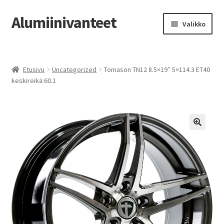
Alumiinivanteet
Siirry
Siirry
Valikko
navigointiin
sisältöön
Etusivu
Etusivu
Uncategorized
Tomason TN12 8.5×19″ 5×114.3 ET40
Kauppa
keskireikä:60.1
Oma tili
Tilausohjeet
Vanteiden osto-opas
Auton renkaat
Yhteystiedot