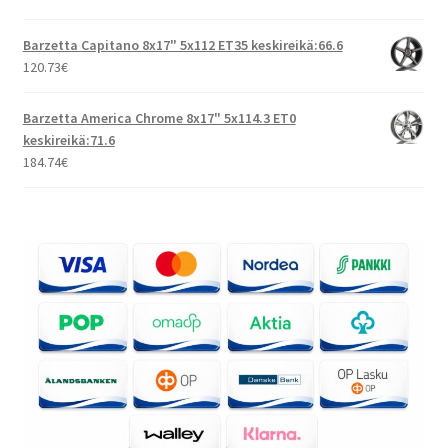
Barzetta Capitano 8x17" 5x112 ET35 keskireikä:66.6
120.73
€
Barzetta America Chrome 8x17" 5x114.3 ET0
keskireikä:71.6
184.74
€