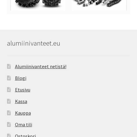
alumiinivanteet.eu
Alumiinivanteet netistä!
Blogi
Etusivu
Kassa
Kauppa
Oma tili
Ostoskori