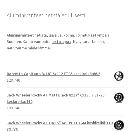
Alumiinivanteet netistä edullisesti
Alumiinivanteet netistä, laaja valikoima. Toimitukset ympäri
Suomen. Katso vanteiden
osto-opas
. Kysy tarvittaessa,
neuvomme
mielellämme.
Barzetta Capitano 8x18" 5x112 ET35 keskireikä:66.6
128.74
€
Jack Wheeler Rocky AT Matt Black 8x17" 6x139.7 ET-20
keskireikä:110
109.74
€
Jack Wheeler Rocky AT 10x15" 6x139.7 ET-44 keskireikä:110
80.73
€