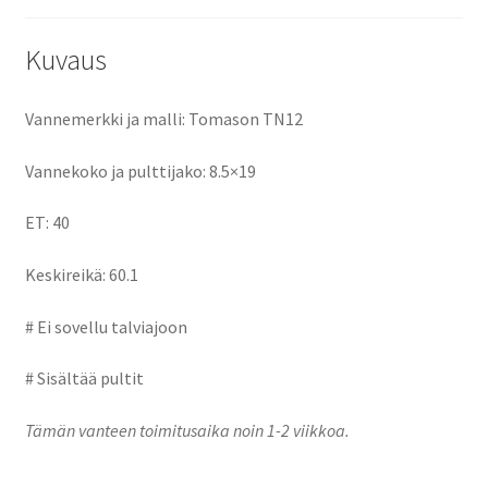
o
o
k
n
Kuvaus
Vannemerkki ja malli: Tomason TN12
Vannekoko ja pulttijako: 8.5×19
ET: 40
Keskireikä: 60.1
# Ei sovellu talviajoon
# Sisältää pultit
Tämän vanteen toimitusaika noin 1-2 viikkoa.