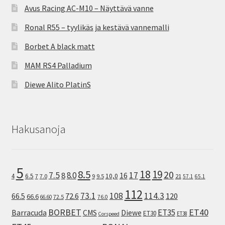
Avus Racing AC-M10 – Näyttävä vanne
Ronal R55 – tyylikäs ja kestävä vannemalli
Borbet A black matt
MAM RS4 Palladium
Diewe Alito PlatinS
Hakusanoja
5
8.5
18
19
20
7.5
8.0
17
8
16
10,0
4
6.5
7
7.0
9
9.5
21
57.1
65.1
112
73.1
108
114.3
72.6
120
66.5
66.6
72.5
66.60
76.0
ET40
BORBET
ET35
Barracuda
CMS
Diewe
ET30
ET38
Corspeed