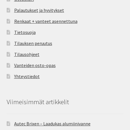
Palautukset ja hyvitykset
Renkaat + vanteet asennettuna
Tietosuoja
Tilauksen peruutus
Tilausohjeet
Vanteiden osto-opas
Yhteystiedot
Viimeisimmät artikkelit
Autec Brixen – Laadukas alumiinivanne