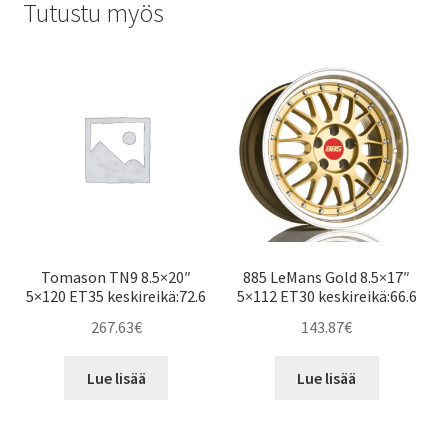
Tutustu myös
Tomason TN9 8.5×20″
885 LeMans Gold 8.5×17″
5×120 ET35 keskireikä:72.6
5×112 ET30 keskireikä:66.6
267.63
€
143.87
€
Lue lisää
Lue lisää