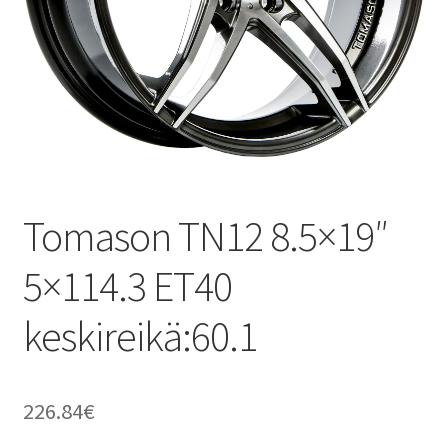
Tomason TN12 8.5×19″
5×114.3 ET40
keskireikä:60.1
226.84
€