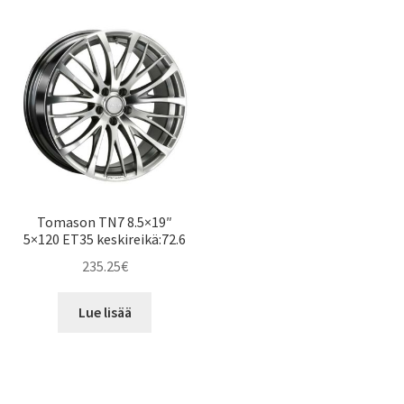
Tomason TN7 8.5×19″
5×120 ET35 keskireikä:72.6
235.25
€
Lue lisää