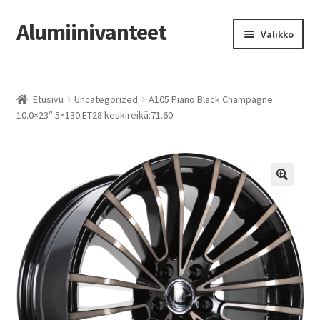
Alumiinivanteet
Siirry
Siirry
Valikko
navigointiin
sisältöön
Etusivu
Etusivu
Uncategorized
A105 Piano Black Champagne
Kauppa
10.0×23″ 5×130 ET28 keskireikä:71.60
Oma tili
Tilausohjeet
Vanteiden osto-opas
Auton renkaat
Yhteystiedot