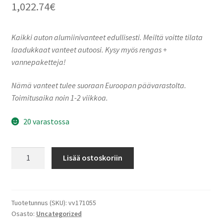
1,022.74
€
Kaikki auton alumiinivanteet edullisesti. Meiltä voitte tilata
laadukkaat vanteet autoosi. Kysy myös rengas +
vannepaketteja!
Nämä vanteet tulee suoraan Euroopan päävarastolta.
Toimitusaika noin 1-2 viikkoa.
20 varastossa
A105
Lisää ostoskoriin
Piano
Black
Champagne
10.0x23"
Tuotetunnus (SKU):
vv171055
Osasto:
Uncategorized
5x130