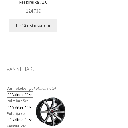
keskireikä:71.6
124.73
€
Lisää ostoskoriin
VANNEHAKU
Vannekoko:
(pakollinen tieto)
Pulttimäärä:
Pulttijako:
Keskireikä: