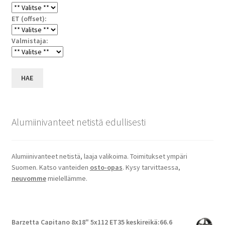
ET (offset):
Valmistaja:
HAE
Alumiinivanteet netistä edullisesti
Alumiinivanteet netistä, laaja valikoima. Toimitukset ympäri
Suomen. Katso vanteiden
osto-opas
. Kysy tarvittaessa,
neuvomme
mielellämme.
Barzetta Capitano 8x18" 5x112 ET35 keskireikä:66.6