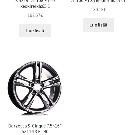
8.5×19″ 5×108 ET40
5×100 ET35 keskireikä:57.1
keskireikä:65.1
130.18
€
162.57
€
Lue lisää
Lue lisää
Barzetta S-Cinque 7.5×16″
5×114.3 ET40