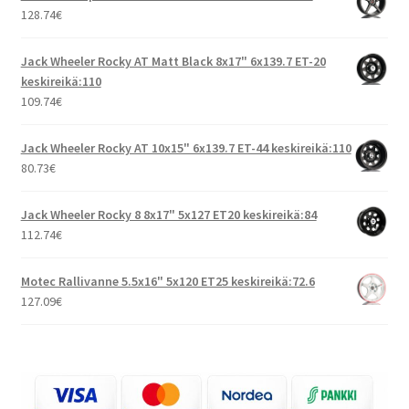
128.74
€
Jack Wheeler Rocky AT Matt Black 8x17" 6x139.7 ET-20
keskireikä:110
109.74
€
Jack Wheeler Rocky AT 10x15" 6x139.7 ET-44 keskireikä:110
80.73
€
Jack Wheeler Rocky 8 8x17" 5x127 ET20 keskireikä:84
112.74
€
Motec Rallivanne 5.5x16" 5x120 ET25 keskireikä:72.6
127.09
€