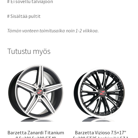
# Ei sovellu talviajoon
# Sisältää pultit
Tämän vanteen toimitusaika noin 1-2 viikkoa.
Tutustu myös
Barzetta Zanardi Titanium
Barzetta Vizioso 7.5×17″