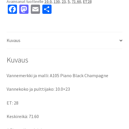
Avainsanat tuotteelle
10.0
,
130
,
23
,
5
,
71.60
,
ET28
ET28
Fa
M
E
S
keskireikä:71.60
ce
as
m
h
määrä
b
to
ai
ar
o
d
l
e
Kuvaus
o
o
k
n
Kuvaus
Vannemerkki ja malli: A105 Piano Black Champagne
Vannekoko ja pulttijako: 10.0×23
ET: 28
Keskireikä: 71.60