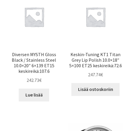
Diversen MYSTH Gloss
Keskin-Tuning KT1 Titan
Black / Stainless Steel
Grey Lip Polish 10.0×18″
10.0×20″ 6×139 ET15
5×100 ET25 keskireikä:72.6
keskireikä:107.6
247.74
€
242.73
€
Lisää ostoskoriin
Lue lisää