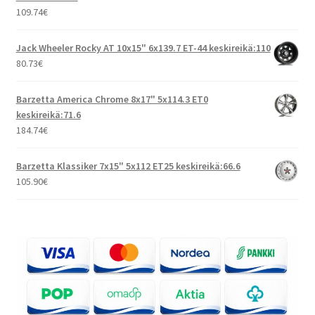
109.74
€
Jack Wheeler Rocky AT 10x15" 6x139.7 ET-44 keskireikä:110
80.73
€
Barzetta America Chrome 8x17" 5x114.3 ET0
keskireikä:71.6
184.74
€
Barzetta Klassiker 7x15" 5x112 ET25 keskireikä:66.6
105.90
€