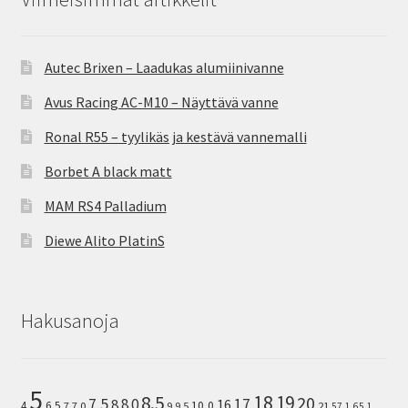
Autec Brixen – Laadukas alumiinivanne
Avus Racing AC-M10 – Näyttävä vanne
Ronal R55 – tyylikäs ja kestävä vannemalli
Borbet A black matt
MAM RS4 Palladium
Diewe Alito PlatinS
Hakusanoja
5
8.5
18
19
20
7.5
8.0
17
8
16
10,0
4
6.5
7
7.0
9
9.5
21
57.1
65.1