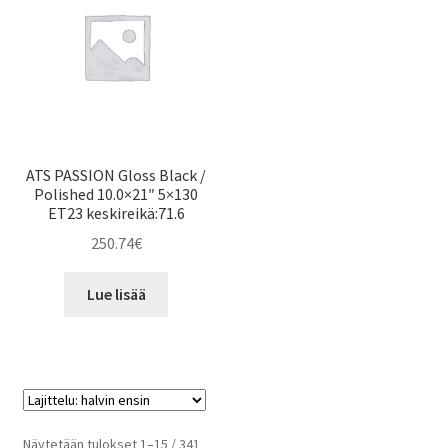
ATS PASSION Gloss Black /
Polished 10.0×21″ 5×130
ET23 keskireikä:71.6
250.74
€
Lue lisää
Halvin
Näytetään tulokset 1–15 / 341