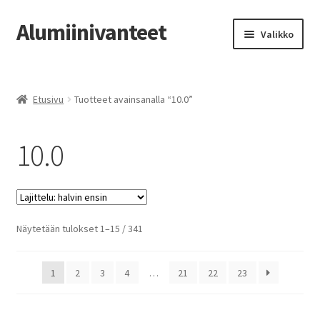
Alumiinivanteet
Siirry
Siirry
Valikko
navigointiin
sisältöön
Etusivu
Etusivu
Tuotteet avainsanalla “10.0”
Kauppa
10.0
Oma tili
Tilausohjeet
Vanteiden osto-opas
Halvin
Näytetään tulokset 1–15 / 341
ensin
Auton renkaat
1
2
3
4
…
21
22
23
Yhteystiedot