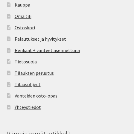
Kauppa
Oma tili
Ostoskori
Palautukset ja hyvitykset
Renkaat + vanteet asennettuna
Tietosuoja
Tilauksen peruutus
Tilausohjeet
Vanteiden osto-opas
Yhteystiedot
Viimeisimmät artikkelit