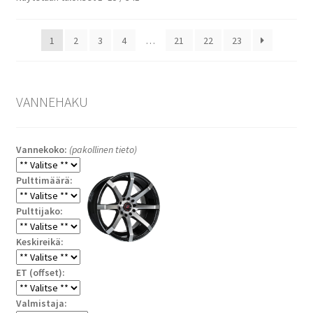
ensin
1
2
3
4
…
21
22
23
VANNEHAKU
Vannekoko:
(pakollinen tieto)
Pulttimäärä:
Pulttijako:
Keskireikä:
ET (offset):
Valmistaja: