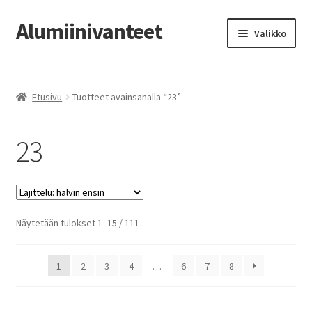
Alumiinivanteet
Siirry
Siirry
Valikko
navigointiin
sisältöön
Etusivu
Etusivu
Tuotteet avainsanalla “23”
Kauppa
23
Oma tili
Tilausohjeet
Vanteiden osto-opas
Halvin
Näytetään tulokset 1–15 / 111
ensin
Auton renkaat
1
2
3
4
…
6
7
8
Yhteystiedot