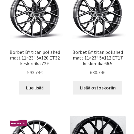
Borbet BY titan polished
Borbet BY titan polished
matt 11×23″ 5×120 ET32
matt 11×23″ 5×112 ET17
keskireikä:72.6
keskireikä:66.5
593.74
€
630.74
€
Lue lisää
Lisää ostoskoriin