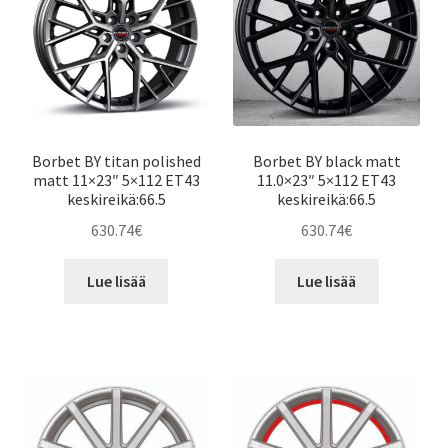
Borbet BY titan polished
Borbet BY black matt
matt 11×23″ 5×112 ET43
11.0×23″ 5×112 ET43
keskireikä:66.5
keskireikä:66.5
630.74
€
630.74
€
Lue lisää
Lue lisää