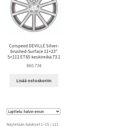
Corspeed DEVILLE Silver-
brushed-Surface 11×23″
5×112 ET65 keskireikä:73.1
860.73
€
Lisää ostoskoriin
Halvin
Näytetään tulokset 1–15 / 111
ensin