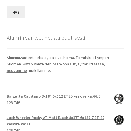
HAE
Alumiinivanteet netistä edullisesti
Alumiinivanteet netistä, laaja valikoima. Toimitukset ympäri
Suomen. Katso vanteiden
osto-opas
. Kysy tarvittaessa,
neuvomme
mielellämme.
Barzetta Capitano 8x18" 5x112 ET35 keskireikä:66.6
128.74
€
Jack Wheeler Rocky AT Matt Black 8x17" 6x139.7 ET-20
keskireikä:110
109.74
€