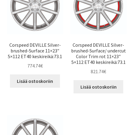
Corspeed DEVILLE Silver-
Corspeed DEVILLE Silver-
brushed-Surface 11×23″
brushed-Surface/ undercut
5×112 ET40 keskireikä:73.1
Color Trim rot 11×23″
5×112 ET40 keskireikä:73.1
774.74
€
821.74
€
Lisää ostoskoriin
Lisää ostoskoriin