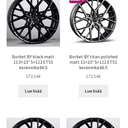
Borbet BY black matt
Borbet BY titan polished
11.0×23″ 5×112 ET51
matt 11×23″ 5×112 ET51
keskireikä:66.5
keskireikä:66.5
572.54
€
572.54
€
Lue lisää
Lue lisää