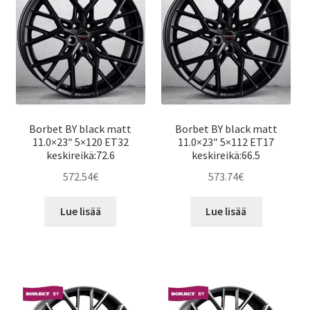
Borbet BY black matt
Borbet BY black matt
11.0×23″ 5×120 ET32
11.0×23″ 5×112 ET17
keskireikä:72.6
keskireikä:66.5
572.54
€
573.74
€
Lue lisää
Lue lisää