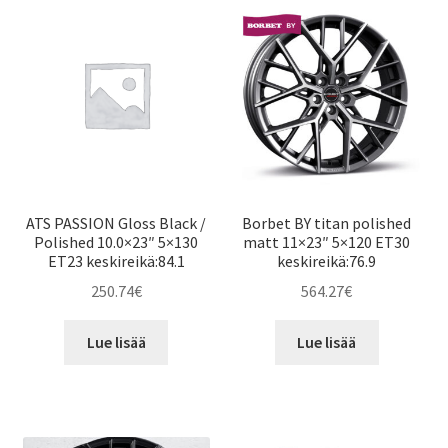
ATS PASSION Gloss Black /
Borbet BY titan polished
Polished 10.0×23″ 5×130
matt 11×23″ 5×120 ET30
ET23 keskireikä:84.1
keskireikä:76.9
250.74
€
564.27
€
Lue lisää
Lue lisää