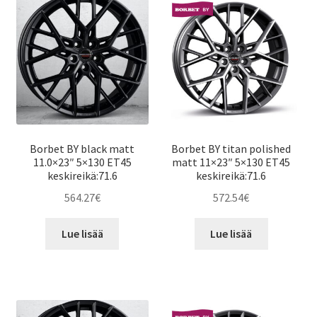
Borbet BY black matt
Borbet BY titan polished
11.0×23″ 5×130 ET45
matt 11×23″ 5×130 ET45
keskireikä:71.6
keskireikä:71.6
564.27
€
572.54
€
Lue lisää
Lue lisää