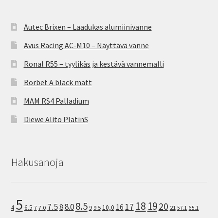
Autec Brixen – Laadukas alumiinivanne
Avus Racing AC-M10 – Näyttävä vanne
Ronal R55 – tyylikäs ja kestävä vannemalli
Borbet A black matt
MAM RS4 Palladium
Diewe Alito PlatinS
Hakusanoja
5
8.5
18
19
20
7.5
8.0
17
8
16
10,0
4
6.5
7
7.0
9
9.5
21
57.1
65.1