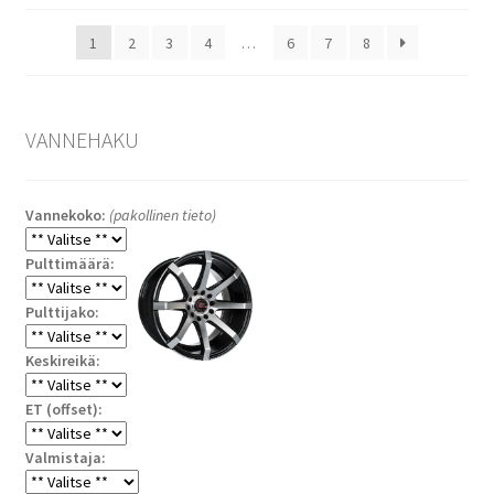
1
2
3
4
…
6
7
8
VANNEHAKU
Vannekoko:
(pakollinen tieto)
Pulttimäärä:
Pulttijako:
Keskireikä:
ET (offset):
Valmistaja: