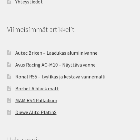
Yhteystiedot
Viimeisimmät artikkelit
Autec Brixen – Laadukas alumiinivanne
Avus Racing AC-M10 – Näyttävä vanne
Ronal R55 – tyylikäs ja kestävä vannemalli
Borbet A black matt
MAM RS4 Palladium
Diewe Alito PlatinS
Hakusanoja