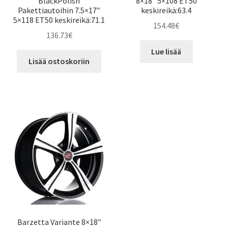
BlackPolish
8×18″ 5×108 ET50
Pakettiautoihin 7.5×17″
keskireikä:63.4
5×118 ET50 keskireikä:71.1
154.48
€
136.73
€
Lue lisää
Lisää ostoskoriin
Barzetta Variante 8×18″