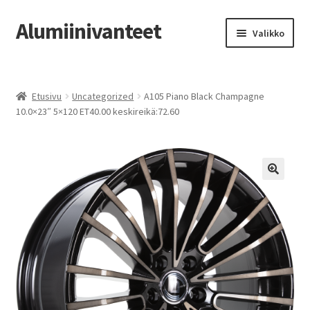
Alumiinivanteet
Siirry
Siirry
Valikko
navigointiin
sisältöön
Etusivu
Etusivu
Uncategorized
A105 Piano Black Champagne
Kauppa
10.0×23″ 5×120 ET40.00 keskireikä:72.60
Oma tili
Tilausohjeet
Vanteiden osto-opas
Auton renkaat
Yhteystiedot