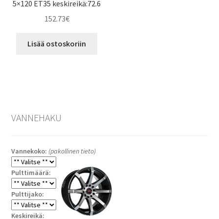
5×120 ET35 keskireikä:72.6
152.73
€
Lisää ostoskoriin
VANNEHAKU
Vannekoko:
(pakollinen tieto)
Pulttimäärä:
Pulttijako:
Keskireikä: