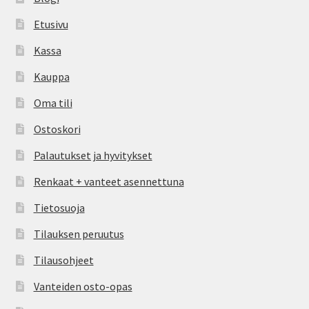
Etusivu
Kassa
Kauppa
Oma tili
Ostoskori
Palautukset ja hyvitykset
Renkaat + vanteet asennettuna
Tietosuoja
Tilauksen peruutus
Tilausohjeet
Vanteiden osto-opas