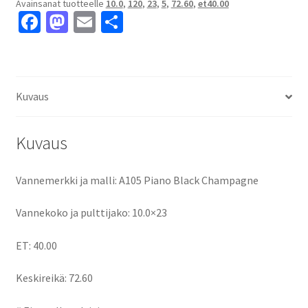
Avainsanat tuotteelle
10.0
,
120
,
23
,
5
,
72.60
,
et40.00
ET40.00
Fa
M
E
S
keskireikä:72.60
ce
as
m
h
määrä
b
to
ai
ar
o
d
l
e
Kuvaus
o
o
k
n
Kuvaus
Vannemerkki ja malli: A105 Piano Black Champagne
Vannekoko ja pulttijako: 10.0×23
ET: 40.00
Keskireikä: 72.60