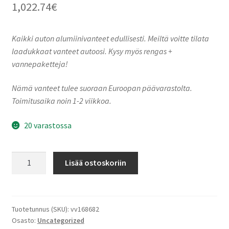
1,022.74
€
Kaikki auton alumiinivanteet edullisesti. Meiltä voitte tilata
laadukkaat vanteet autoosi. Kysy myös rengas +
vannepaketteja!
Nämä vanteet tulee suoraan Euroopan päävarastolta.
Toimitusaika noin 1-2 viikkoa.
20 varastossa
A105
Lisää ostoskoriin
Piano
Black
Champagne
10.0x23"
Tuotetunnus (SKU):
vv168682
Osasto:
Uncategorized
5x120