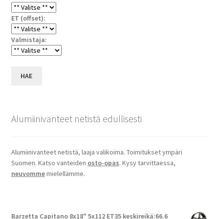
ET (offset):
Valmistaja:
HAE
Alumiinivanteet netistä edullisesti
Alumiinivanteet netistä, laaja valikoima. Toimitukset ympäri
Suomen. Katso vanteiden
osto-opas
. Kysy tarvittaessa,
neuvomme
mielellämme.
Barzetta Capitano 8x18" 5x112 ET35 keskireikä:66.6