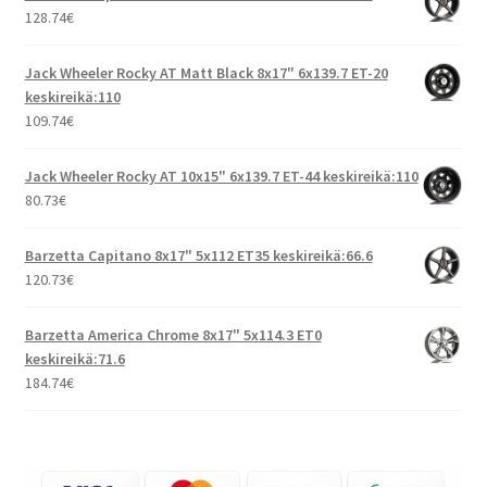
128.74
€
Jack Wheeler Rocky AT Matt Black 8x17" 6x139.7 ET-20
keskireikä:110
109.74
€
Jack Wheeler Rocky AT 10x15" 6x139.7 ET-44 keskireikä:110
80.73
€
Barzetta Capitano 8x17" 5x112 ET35 keskireikä:66.6
120.73
€
Barzetta America Chrome 8x17" 5x114.3 ET0
keskireikä:71.6
184.74
€