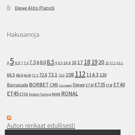
Diewe Alito PlatinS
Hakusanoja
5
8.5
18
19
20
7.5
8.0
17
8
16
10,0
4
6.5
7
7.0
9
9.5
21
57.1
65.1
112
73.1
108
114.3
72.6
120
66.5
66.6
72.5
66.60
76.0
ET40
BORBET
ET35
Barracuda
CMS
Diewe
ET30
ET38
Corspeed
ET45
RONAL
MAM
ET50
Keskin-Tuning
Auton renkaat edullisesti