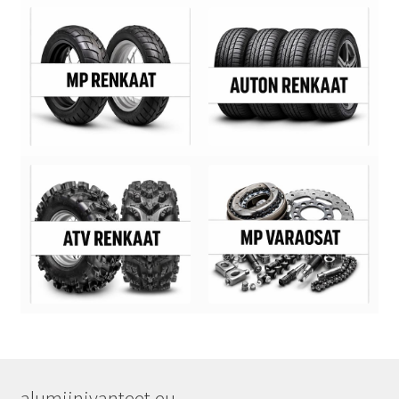
alumiinivanteet.eu