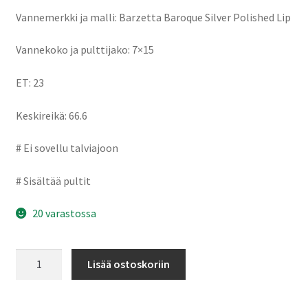
Vannemerkki ja malli: Barzetta Baroque Silver Polished Lip
Vannekoko ja pulttijako: 7×15
ET: 23
Keskireikä: 66.6
# Ei sovellu talviajoon
# Sisältää pultit
20 varastossa
Barzetta
Lisää ostoskoriin
Baroque
Silver