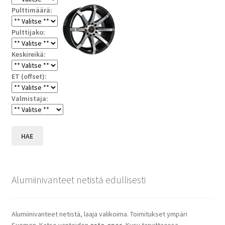
Pulttimäärä:
Pulttijako:
Keskireikä:
ET (offset):
Valmistaja:
HAE
Alumiinivanteet netistä edullisesti
Alumiinivanteet netistä, laaja valikoima. Toimitukset ympäri
Suomen. Katso vanteiden
osto-opas
. Kysy tarvittaessa,