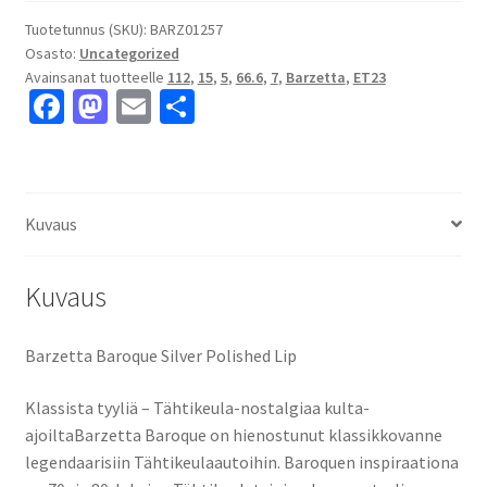
Polished
Lip
Tuotetunnus (SKU):
BARZ01257
Osasto:
Uncategorized
7x15"
Avainsanat tuotteelle
112
,
15
,
5
,
66.6
,
7
,
Barzetta
,
ET23
5x112
Fa
M
E
S
ET23
ce
as
m
h
keskireikä:66.6
määrä
b
to
ai
ar
o
d
l
e
Kuvaus
o
o
k
n
Kuvaus
Barzetta Baroque Silver Polished Lip
Klassista tyyliä – Tähtikeula-nostalgiaa kulta-
ajoiltaBarzetta Baroque on hienostunut klassikkovanne
legendaarisiin Tähtikeulaautoihin. Baroquen inspiraationa