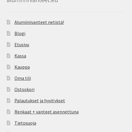
Alumiinivanteet netistä!
Blogi
Etusivu
Kassa
Kauppa
Oma tili
Ostoskori
Palautukset ja hyvitykset
Renkaat + vanteet asennettuna
Tietosuoja