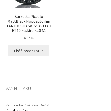
Barzetta Piccolo
MattBlack Mopoautoihin
TARJOUS!! 4.5×15″ 4×114.3
ET10 keskireikä:84.1
48.73
€
Lisää ostoskoriin
VANNEHAKU
Vannekoko:
(pakollinen tieto)