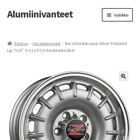
Alumiinivanteet
Siirry
Siirry
Valikko
navigointiin
sisältöön
Etusivu
Etusivu
Uncategorized
Barzetta Baroque Silver Polished
Kauppa
Lip 7×15″ 5×112 ET23 keskireikä:66.6
Oma tili
Tilausohjeet
Vanteiden osto-opas
Auton renkaat
Yhteystiedot