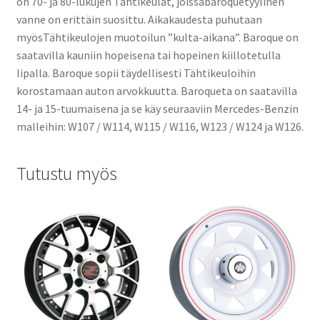
on 70- ja 80-lukujen Tähtikeulat, joissabaroquetyylinen
vanne on erittäin suosittu. Aikakaudesta puhutaan
myösTähtikeulojen muotoilun ”kulta-aikana”. Baroque on
saatavilla kauniin hopeisena tai hopeinen kiillotetulla
lipalla. Baroque sopii täydellisesti Tähtikeuloihin
korostamaan auton arvokkuutta. Baroqueta on saatavilla
14- ja 15-tuumaisena ja se käy seuraaviin Mercedes-Benzin
malleihin: W107 / W114, W115 / W116, W123 / W124 ja W126.
Tutustu myös