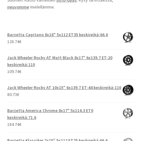
neuvomme
mielellämme.
Barzetta Capitano 8x18" 5x112 ET35 keskireikä:66.6
128.74
€
Jack Wheeler Rocky AT Matt Black 8x17" 6x139.7 ET-20
keskireikä:110
109.74
€
Jack Wheeler Rocky AT 10x15" 6x139.7 ET-44 keskireikä:110
80.73
€
Barzetta America Chrome 8x17" 5x114.3 ET0
keskireikä:71.6
184.74
€
Barzetta Klassiker 7x15" 5x112 ET25 keskireikä:66.6