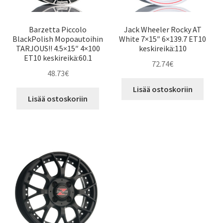
Barzetta Piccolo
Jack Wheeler Rocky AT
BlackPolish Mopoautoihin
White 7×15″ 6×139.7 ET10
TARJOUS!! 4.5×15″ 4×100
keskireikä:110
ET10 keskireikä:60.1
72.74
€
48.73
€
Lisää ostoskoriin
Lisää ostoskoriin