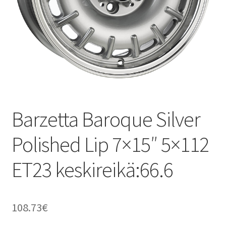
Barzetta Baroque Silver
Polished Lip 7×15″ 5×112
ET23 keskireikä:66.6
108.73
€