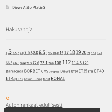
Diewe Alito PlatinS
Hakusanoja
5
8.5
18
19
20
7.5
8.0
17
8
16
10,0
4
6.5
7
7.0
9
9.5
21
57.1
65.1
112
73.1
108
114.3
72.6
120
66.5
66.6
72.5
66.60
76.0
ET40
BORBET
ET35
Barracuda
CMS
Diewe
ET30
ET38
Corspeed
ET45
RONAL
MAM
ET50
Keskin-Tuning
Auton renkaat edullisesti