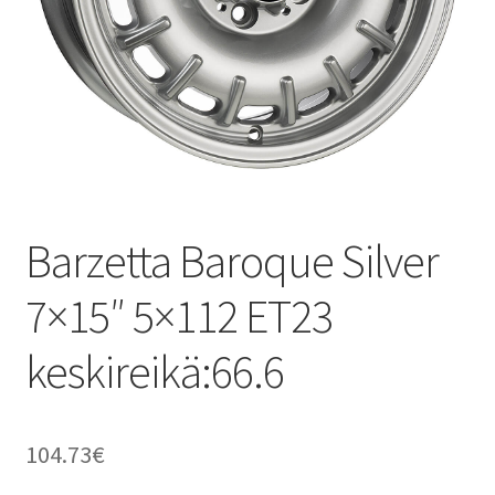
Barzetta Baroque Silver
7×15″ 5×112 ET23
keskireikä:66.6
104.73
€