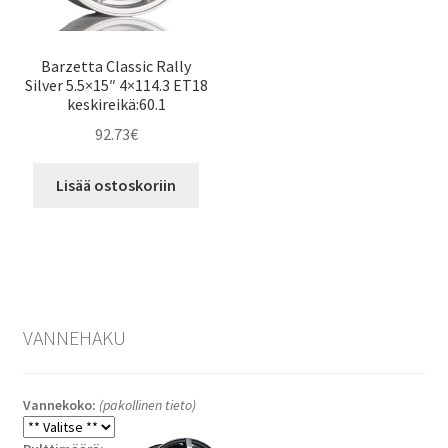
Barzetta Classic Rally
Silver 5.5×15″ 4×114.3 ET18
keskireikä:60.1
92.73
€
Lisää ostoskoriin
VANNEHAKU
Vannekoko:
(pakollinen tieto)