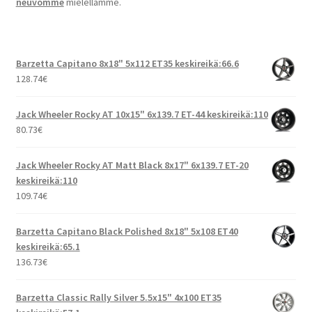
neuvomme
mielellämme.
Barzetta Capitano 8x18" 5x112 ET35 keskireikä:66.6
128.74
€
Jack Wheeler Rocky AT 10x15" 6x139.7 ET-44 keskireikä:110
80.73
€
Jack Wheeler Rocky AT Matt Black 8x17" 6x139.7 ET-20
keskireikä:110
109.74
€
Barzetta Capitano Black Polished 8x18" 5x108 ET40
keskireikä:65.1
136.73
€
Barzetta Classic Rally Silver 5.5x15" 4x100 ET35