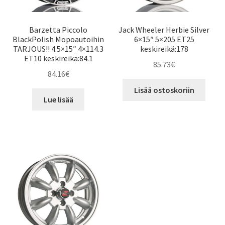
Barzetta Piccolo
Jack Wheeler Herbie Silver
BlackPolish Mopoautoihin
6×15″ 5×205 ET25
TARJOUS!! 4.5×15″ 4×114.3
keskireikä:178
ET10 keskireikä:84.1
85.73
€
84.16
€
Lisää ostoskoriin
Lue lisää