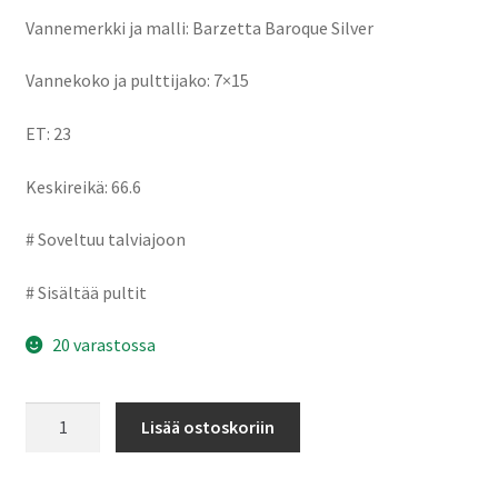
Vannemerkki ja malli: Barzetta Baroque Silver
Vannekoko ja pulttijako: 7×15
ET: 23
Keskireikä: 66.6
# Soveltuu talviajoon
# Sisältää pultit
20 varastossa
Barzetta
Lisää ostoskoriin
Baroque
Silver