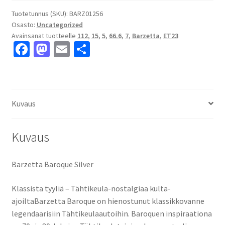
7x15"
5x112
Tuotetunnus (SKU):
BARZ01256
Osasto:
Uncategorized
ET23
Avainsanat tuotteelle
112
,
15
,
5
,
66.6
,
7
,
Barzetta
,
ET23
keskireikä:66.6
Fa
M
E
S
määrä
ce
as
m
h
b
to
ai
ar
o
d
l
e
Kuvaus
o
o
k
n
Kuvaus
Barzetta Baroque Silver
Klassista tyyliä – Tähtikeula-nostalgiaa kulta-
ajoiltaBarzetta Baroque on hienostunut klassikkovanne
legendaarisiin Tähtikeulaautoihin. Baroquen inspiraationa