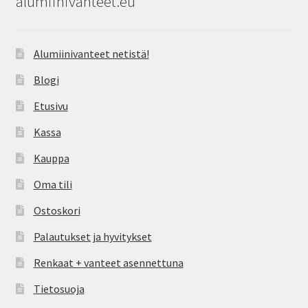
alumiinivanteet.eu
Alumiinivanteet netistä!
Blogi
Etusivu
Kassa
Kauppa
Oma tili
Ostoskori
Palautukset ja hyvitykset
Renkaat + vanteet asennettuna
Tietosuoja