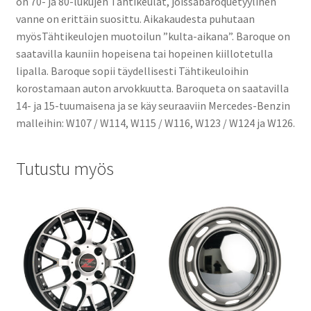
on 70- ja 80-lukujen Tähtikeulat, joissabaroquetyylinen
vanne on erittäin suosittu. Aikakaudesta puhutaan
myösTähtikeulojen muotoilun ”kulta-aikana”. Baroque on
saatavilla kauniin hopeisena tai hopeinen kiillotetulla
lipalla. Baroque sopii täydellisesti Tähtikeuloihin
korostamaan auton arvokkuutta. Baroqueta on saatavilla
14- ja 15-tuumaisena ja se käy seuraaviin Mercedes-Benzin
malleihin: W107 / W114, W115 / W116, W123 / W124 ja W126.
Tutustu myös