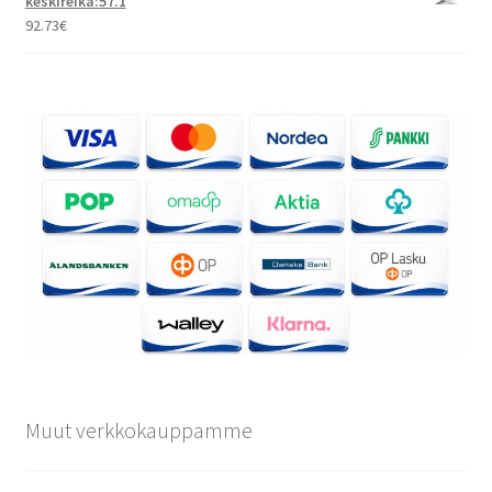
keskireikä:57.1
92.73
€
Muut verkkokauppamme