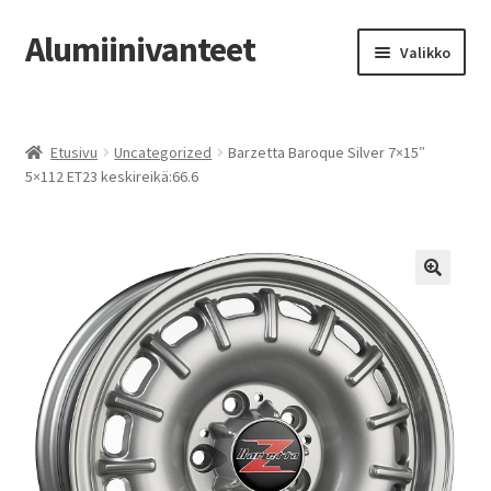
Alumiinivanteet
Siirry
Siirry
Valikko
navigointiin
sisältöön
Etusivu
Etusivu
Uncategorized
Barzetta Baroque Silver 7×15″
Kauppa
5×112 ET23 keskireikä:66.6
Oma tili
Tilausohjeet
Vanteiden osto-opas
Auton renkaat
Yhteystiedot