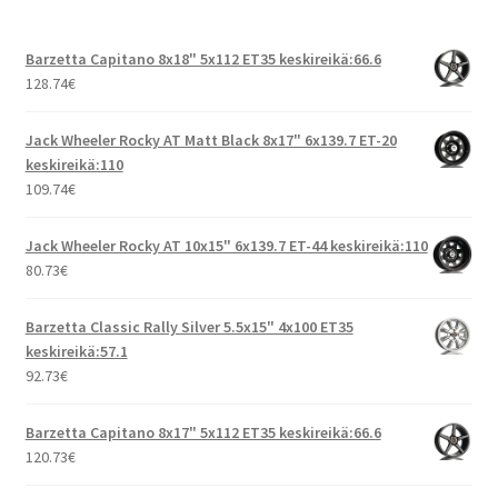
Barzetta Capitano 8x18" 5x112 ET35 keskireikä:66.6
128.74
€
Jack Wheeler Rocky AT Matt Black 8x17" 6x139.7 ET-20
keskireikä:110
109.74
€
Jack Wheeler Rocky AT 10x15" 6x139.7 ET-44 keskireikä:110
80.73
€
Barzetta Classic Rally Silver 5.5x15" 4x100 ET35
keskireikä:57.1
92.73
€
Barzetta Capitano 8x17" 5x112 ET35 keskireikä:66.6
120.73
€