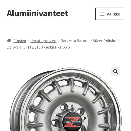
Alumiinivanteet
Siirry
Siirry
Valikko
navigointiin
sisältöön
Etusivu
Etusivu
Uncategorized
Barzetta Baroque Silver Polished
Kauppa
Lip 6×14″ 5×112 ET30 keskireikä:66.6
Oma tili
Tilausohjeet
Vanteiden osto-opas
Auton renkaat
Yhteystiedot