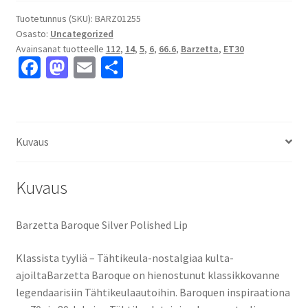
Polished
Lip
Tuotetunnus (SKU):
BARZ01255
Osasto:
Uncategorized
6x14"
Avainsanat tuotteelle
112
,
14
,
5
,
6
,
66.6
,
Barzetta
,
ET30
5x112
Fa
M
E
S
ET30
ce
as
m
h
keskireikä:66.6
määrä
b
to
ai
ar
o
d
l
e
Kuvaus
o
o
k
n
Kuvaus
Barzetta Baroque Silver Polished Lip
Klassista tyyliä – Tähtikeula-nostalgiaa kulta-
ajoiltaBarzetta Baroque on hienostunut klassikkovanne
legendaarisiin Tähtikeulaautoihin. Baroquen inspiraationa