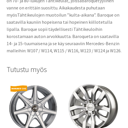
on 70- ja 80-lukujen Tähtikeulat, joissabaroquetyylinen
vanne on erittäin suosittu. Aikakaudesta puhutaan
myösTähtikeulojen muotoilun ”kulta-aikana”. Baroque on
saatavilla kauniin hopeisena tai hopeinen kiillotetulla
lipalla. Baroque sopii täydellisesti Tähtikeuloihin
korostamaan auton arvokkuutta. Baroqueta on saatavilla
14- ja 15-tuumaisena ja se käy seuraaviin Mercedes-Benzin
malleihin: W107 / W114, W115 / W116, W123 / W124 ja W126.
Tutustu myös