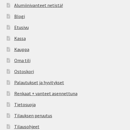
Alumiinivanteet netistä!
Blogi
Etusivu
Kassa
Kauppa
Oma tili
Ostoskori
Palautukset ja hyvitykset
Renkaat + vanteet asennettuna
Tietosuoja
Tilauksen peruutus
Tilausohjeet