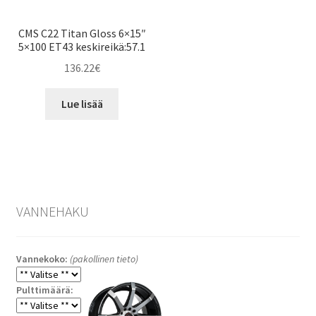
CMS C22 Titan Gloss 6×15″
5×100 ET43 keskireikä:57.1
136.22
€
Lue lisää
VANNEHAKU
Vannekoko:
(pakollinen tieto)
Pulttimäärä: