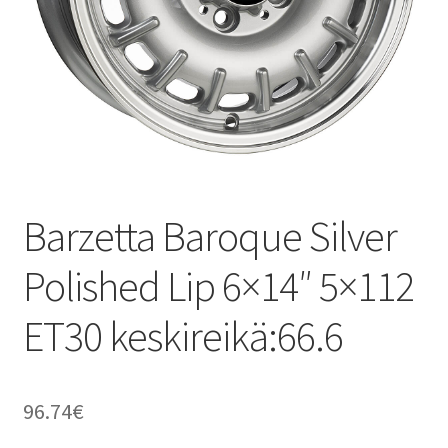
Barzetta Baroque Silver
Polished Lip 6×14″ 5×112
ET30 keskireikä:66.6
96.74
€