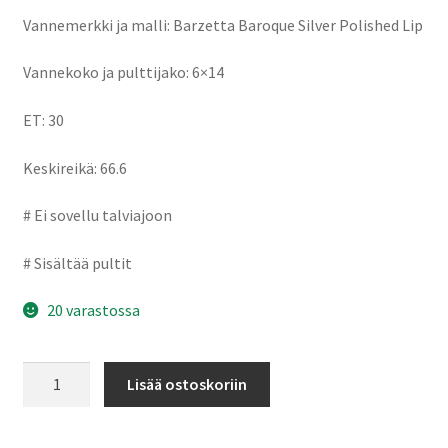
Vannemerkki ja malli: Barzetta Baroque Silver Polished Lip
Vannekoko ja pulttijako: 6×14
ET: 30
Keskireikä: 66.6
# Ei sovellu talviajoon
# Sisältää pultit
20 varastossa
Barzetta
Lisää ostoskoriin
Baroque
Silver