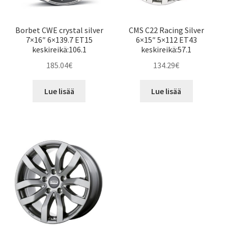
Borbet CWE crystal silver
CMS C22 Racing Silver
7×16″ 6×139.7 ET15
6×15″ 5×112 ET43
keskireikä:106.1
keskireikä:57.1
185.04
€
134.29
€
Lue lisää
Lue lisää