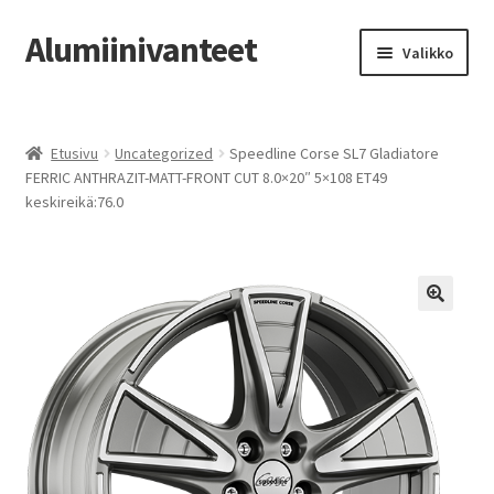
Alumiinivanteet
Siirry
Siirry
Valikko
navigointiin
sisältöön
Etusivu
Etusivu
Uncategorized
Speedline Corse SL7 Gladiatore
Kauppa
FERRIC ANTHRAZIT-MATT-FRONT CUT 8.0×20″ 5×108 ET49
keskireikä:76.0
Oma tili
Tilausohjeet
Vanteiden osto-opas
Auton renkaat
Yhteystiedot