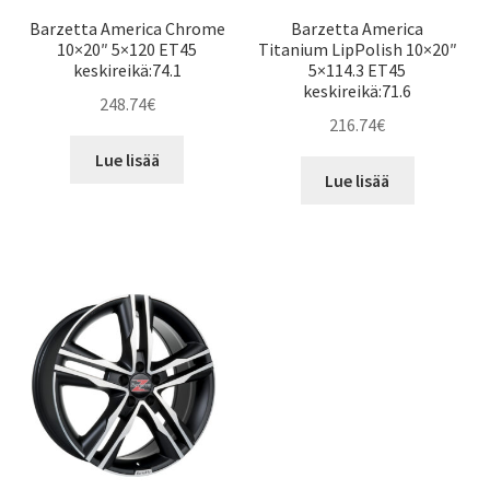
Barzetta America Chrome
Barzetta America
10×20″ 5×120 ET45
Titanium LipPolish 10×20″
keskireikä:74.1
5×114.3 ET45
keskireikä:71.6
248.74
€
216.74
€
Lue lisää
Lue lisää