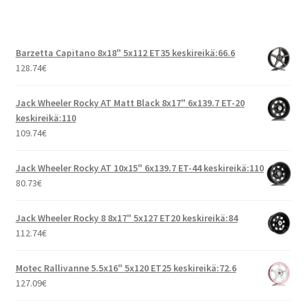
Barzetta Capitano 8x18" 5x112 ET35 keskireikä:66.6
128.74
€
Jack Wheeler Rocky AT Matt Black 8x17" 6x139.7 ET-20
keskireikä:110
109.74
€
Jack Wheeler Rocky AT 10x15" 6x139.7 ET-44 keskireikä:110
80.73
€
Jack Wheeler Rocky 8 8x17" 5x127 ET20 keskireikä:84
112.74
€
Motec Rallivanne 5.5x16" 5x120 ET25 keskireikä:72.6
127.09
€