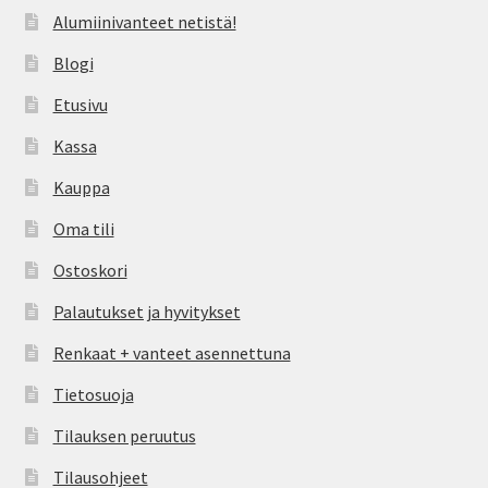
Alumiinivanteet netistä!
Blogi
Etusivu
Kassa
Kauppa
Oma tili
Ostoskori
Palautukset ja hyvitykset
Renkaat + vanteet asennettuna
Tietosuoja
Tilauksen peruutus
Tilausohjeet