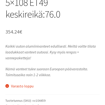
5×108 ET49
keskireikä:76.0
354.24
€
Kaikki auton alumiinivanteet edullisesti. Meiltä voitte tilata
laadukkaat vanteet autoosi. Kysy myös rengas +
vannepaketteja!
Nämä vanteet tulee suoraan Euroopan päävarastolta.
Toimitusaika noin 1-2 viikkoa.
Varasto loppu
Tuotetunnus (SKU):
vv104459