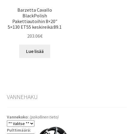
Barzetta Cavallo
BlackPolish
Pakettiautoihin 8×20″
5×130 ET55 keskireikä:89.1
203.06
€
Lue lisää
VANNEHAKU
Vannekoko:
(pakollinen tieto)
Pulttimäärä: