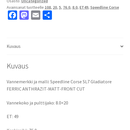
Osasto:
Uncategorized
Avainsanat tuotteelle
108
,
20
,
5
,
76.0
,
8.0
,
ET49
,
Speedline Corse
Fa
M
E
S
ce
as
m
h
b
to
ai
ar
o
d
l
e
Kuvaus
o
o
k
n
Kuvaus
Vannemerkki ja malli: Speedline Corse SL7 Gladiatore
FERRIC ANTHRAZIT-MATT-FRONT CUT
Vannekoko ja pulttijako: 8.0×20
ET: 49