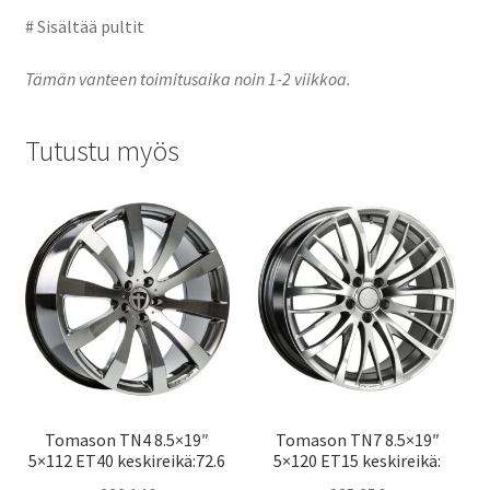
# Sisältää pultit
Tämän vanteen toimitusaika noin 1-2 viikkoa.
Tutustu myös
Tomason TN4 8.5×19″
Tomason TN7 8.5×19″
5×112 ET40 keskireikä:72.6
5×120 ET15 keskireikä: