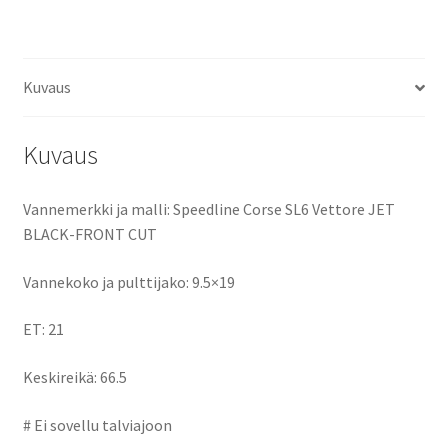
ce
as
m
h
b
to
ai
ar
o
d
l
e
Kuvaus
o
o
k
n
Kuvaus
Vannemerkki ja malli: Speedline Corse SL6 Vettore JET
BLACK-FRONT CUT
Vannekoko ja pulttijako: 9.5×19
ET: 21
Keskireikä: 66.5
# Ei sovellu talviajoon