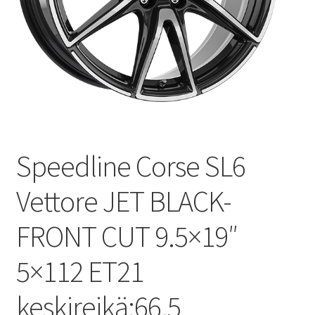
Speedline Corse SL6
Vettore JET BLACK-
FRONT CUT 9.5×19″
5×112 ET21
keskireikä:66.5