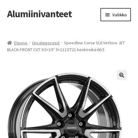
Alumiinivanteet
Siirry
Siirry
Valikko
navigointiin
sisältöön
Etusivu
Etusivu
Uncategorized
Speedline Corse SL6 Vettore JET
Kauppa
BLACK-FRONT CUT 9.5×19″ 5×112 ET21 keskireikä:66.5
Oma tili
Tilausohjeet
Vanteiden osto-opas
Auton renkaat
Yhteystiedot