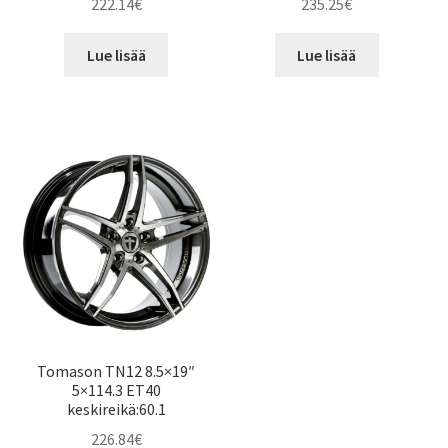
222.14
€
235.25
€
Lue lisää
Lue lisää
Tomason TN12 8.5×19″
5×114.3 ET40
keskireikä:60.1
226.84
€