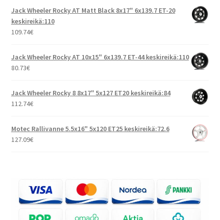
Jack Wheeler Rocky AT Matt Black 8x17" 6x139.7 ET-20
keskireikä:110
109.74
€
Jack Wheeler Rocky AT 10x15" 6x139.7 ET-44 keskireikä:110
80.73
€
Jack Wheeler Rocky 8 8x17" 5x127 ET20 keskireikä:84
112.74
€
Motec Rallivanne 5.5x16" 5x120 ET25 keskireikä:72.6
127.09
€