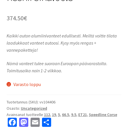
374.50
€
Kaikki auton alumiinivanteet edullisesti. Meiltä voitte tilata
laadukkaat vanteet autoosi. Kysy myös rengas +
vannepaketteja!
Nämä vanteet tulee suoraan Euroopan päävarastolta.
Toimitusaika noin 1-2 viikkoa.
Varasto loppu
Tuotetunnus (SKU):
vv104406
Osasto:
Uncategorized
Avainsanat tuotteelle
112
,
19
,
5
,
66.5
,
9.5
,
ET21
,
Speedline Corse
Fa
M
E
S