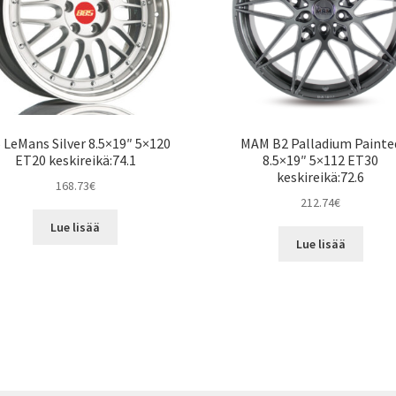
 LeMans Silver 8.5×19″ 5×120
MAM B2 Palladium Painte
ET20 keskireikä:74.1
8.5×19″ 5×112 ET30
keskireikä:72.6
168.73
€
212.74
€
Lue lisää
Lue lisää