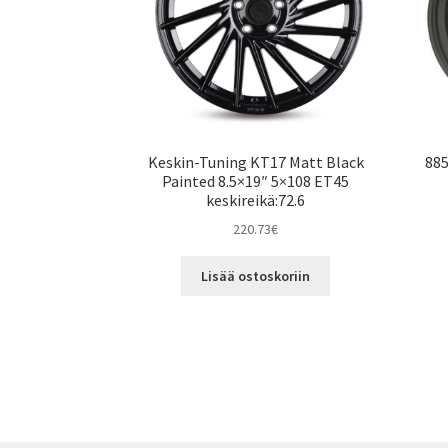
Keskin-Tuning KT17 Matt Black
885
Painted 8.5×19″ 5×108 ET45
keskireikä:72.6
220.73
€
Lisää ostoskoriin