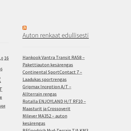
Auton renkaat edullisesti
Hankook Vantra Transit RA58 –
16
,0
Pakettiauton kesärengas
.6
Continental SportContact 7 –
2
Laadukas sportrengas
Gripmax Inception A/T –
T
Allterrain rengas
38
Rotalla ENJOYLAND H/T RF10 –
AM
Maasturit ja Crossoverit
Milever MA352 – auton
kesärengas
BFGoodrich Mud-Terrain T/A KM3