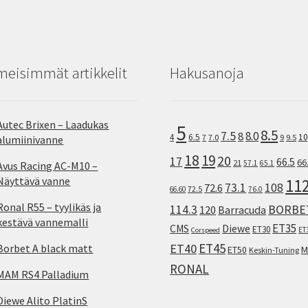
meisimmät artikkelit
Hakusanoja
Autec Brixen – Laadukas
5
8.5
7.5
8.0
8
10
4
6.5
7
7.0
9
9.5
alumiinivanne
18
19
20
17
66.5
66
21
57.1
65.1
Avus Racing AC-M10 –
Näyttävä vanne
11
73.1
108
72.6
72.5
66.60
76.0
Ronal R55 – tyylikäs ja
114.3
BORBE
120
Barracuda
kestävä vannemalli
ET35
CMS
Diewe
ET30
ET
Corspeed
ET45
ET40
Borbet A black matt
M
ET50
Keskin-Tuning
RONAL
MAM RS4 Palladium
Diewe Alito PlatinS