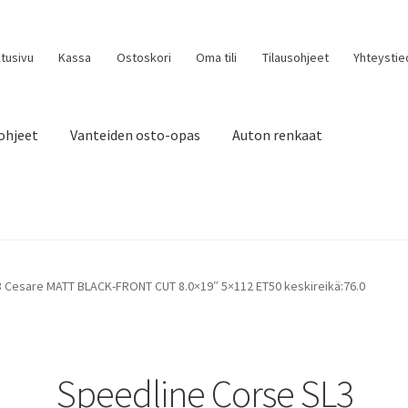
tusivu
Kassa
Ostoskori
Oma tili
Tilausohjeet
Yhteystie
ohjeet
Vanteiden osto-opas
Auton renkaat
 Cesare MATT BLACK-FRONT CUT 8.0×19″ 5×112 ET50 keskireikä:76.0
Speedline Corse SL3