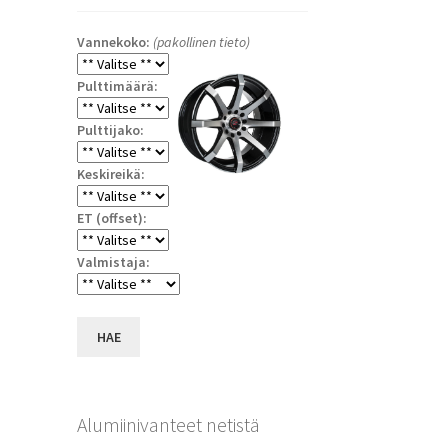
Vannekoko:
(pakollinen tieto)
Pulttimäärä:
Pulttijako:
Keskireikä:
ET (offset):
Valmistaja:
a
HAE
Alumiinivanteet netistä