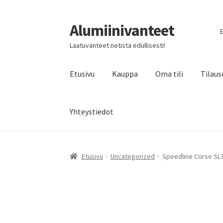
Alumiinivanteet
Siirry
Siirry
E
navigointiin
sisältöön
Laatuvanteet netistä edullisesti!
Etusivu
Kauppa
Oma tili
Tilaus
Yhteystiedot
Etusivu
Uncategorized
Speedline Corse SL3