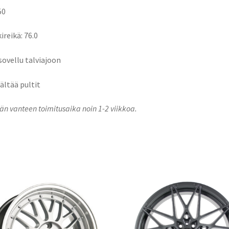
50
ireikä: 76.0
 sovellu talviajoon
sältää pultit
n vanteen toimitusaika noin 1-2 viikkoa.