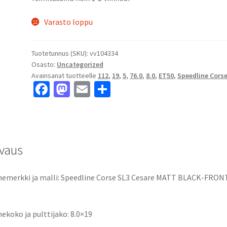
Varasto loppu
Tuotetunnus (SKU):
vv104334
Osasto:
Uncategorized
Avainsanat tuotteelle
112
,
19
,
5
,
76.0
,
8.0
,
ET50
,
Speedline Cors
Fa
M
E
S
ce
as
m
h
b
to
ai
ar
o
d
l
e
vaus
o
o
k
n
emerkki ja malli: Speedline Corse SL3 Cesare MATT BLACK-FRON
ekoko ja pulttijako: 8.0×19