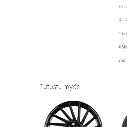
ET: 
Kesk
# Ei
# Si
Tämä
Tutustu myös