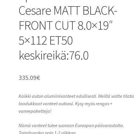
Cesare MATT BLACK-
FRONT CUT 8.0×19″
5×112 ET50
keskireikä:76.0
335.09
€
Kaikki auton alumiinivanteet edullisesti. Meiltä voitte tilat
laadukkaat vanteet autoosi. Kysy myös rengas +
vannepaketteja!
Nämä vanteet tulee suoraan Euroopan päävarastolta.
Toimitusaika noin 1-2 viikkoa.