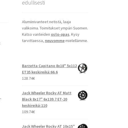
edullisesti
Alumiinivanteet netistä, laaja
valikoima. Toimitukset ympäri Suomen.
Katso vanteiden
osto-opas
. Kysy
tarvittaessa,
neuvomme
mielellämme.
e
Barzetta Capitano 8x18" 5x112
ET35 keskireikä:66.6
128.74
€
Jack Wheeler Rocky AT Matt
Black 8x17" 6x139.7 ET-20
T
keskireikä:110
109.74
€
Jack Wheeler Rocky AT 10x15"