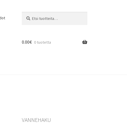
Etsi:
Haku
dot
0.00
€
0 tuotetta
VANNEHAKU