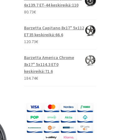
6x139.7 ET-44 keskireikä:110
80.73
€
Barzetta Capitano 8x17" 5x112
ET35 keskireikä:66.6
120.73
€
Barzetta America Chrome
8x17" 5x114.3 ET0
keskireikä:71.6
184.74
€