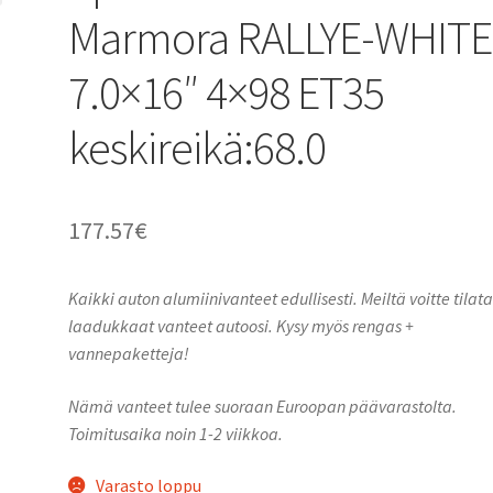
Marmora RALLYE-WHITE
7.0×16″ 4×98 ET35
keskireikä:68.0
177.57
€
Kaikki auton alumiinivanteet edullisesti. Meiltä voitte tilat
laadukkaat vanteet autoosi. Kysy myös rengas +
vannepaketteja!
Nämä vanteet tulee suoraan Euroopan päävarastolta.
Toimitusaika noin 1-2 viikkoa.
Varasto loppu