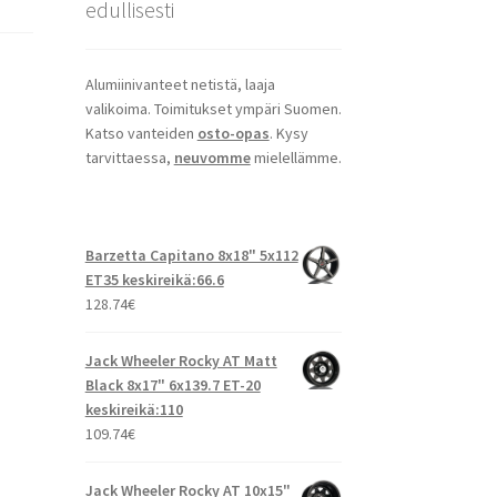
edullisesti
Alumiinivanteet netistä, laaja
valikoima. Toimitukset ympäri Suomen.
Katso vanteiden
osto-opas
. Kysy
tarvittaessa,
neuvomme
mielellämme.
Barzetta Capitano 8x18" 5x112
ET35 keskireikä:66.6
128.74
€
Jack Wheeler Rocky AT Matt
Black 8x17" 6x139.7 ET-20
keskireikä:110
109.74
€
Jack Wheeler Rocky AT 10x15"