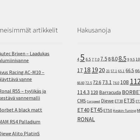
meisimmät artikkelit
Hakusanoja
Autec Brixen – Laadukas
5
8.5
7.5
8.0
8
10
4
6.5
7
7.0
9
9.5
alumiinivanne
18
19
20
17
66.5
66
21
57.1
65.1
Avus Racing AC-M10 –
Näyttävä vanne
11
73.1
108
72.6
72.5
66.60
76.0
Ronal R55 – tyylikäs ja
114.3
BORBE
120
Barracuda
kestävä vannemalli
ET35
CMS
Diewe
ET30
ET
Corspeed
ET45
ET40
Borbet A black matt
M
ET50
Keskin-Tuning
RONAL
MAM RS4 Palladium
Diewe Alito PlatinS