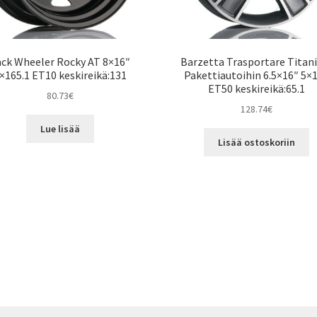
ack Wheeler Rocky AT 8×16″
Barzetta Trasportare Titan
×165.1 ET10 keskireikä:131
Pakettiautoihin 6.5×16″ 5×
ET50 keskireikä:65.1
80.73
€
128.74
€
Lue lisää
Lisää ostoskoriin