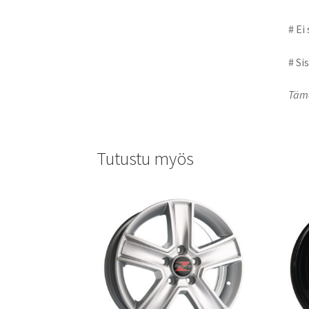
# Ei
# Si
Tämä
Tutustu myös