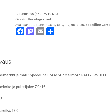
Tuotetunnus (SKU):
vv104283
Osasto:
Uncategorized
Avainsanat tuotteelle
16
,
4
,
68.0
,
7.0
,
98
,
ET35
,
Speedline Corse
Fa
M
E
S
ce
as
m
h
b
to
ai
ar
o
d
l
e
vaus
o
o
k
n
emerkki ja malli: Speedline Corse SL2 Marmora RALLYE-WHITE
ekoko ja pulttijako: 7.0×16
35
ireikä: 68.0