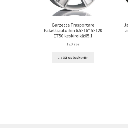
Barzetta Trasportare
J
Pakettiautoihin 6.5×16″ 5×120
5
ET50 keskireikä:65.1
120.73
€
Lisää ostoskoriin