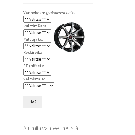
Vannekoko:
(pakollinen tieto)
Pulttimäärä:
Pulttijako:
Keskireikä:
ET (offset):
Valmistaja:
a
HAE
Alumiinivanteet netistä