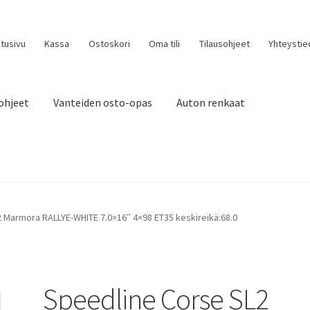
tusivu
Kassa
Ostoskori
Oma tili
Tilausohjeet
Yhteystie
ohjeet
Vanteiden osto-opas
Auton renkaat
 Marmora RALLYE-WHITE 7.0×16″ 4×98 ET35 keskireikä:68.0
Speedline Corse SL2