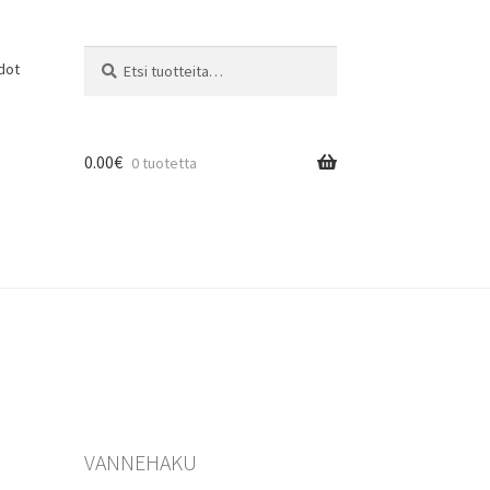
Etsi:
Haku
dot
0.00
€
0 tuotetta
VANNEHAKU