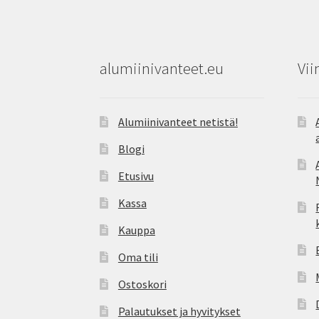
alumiinivanteet.eu
Vii
Alumiinivanteet netistä!
Blogi
Etusivu
Kassa
Kauppa
Oma tili
Ostoskori
Palautukset ja hyvitykset