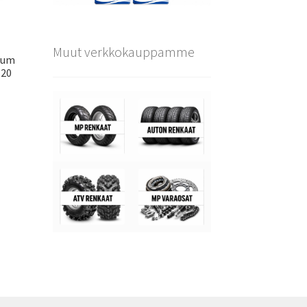
Muut verkkokauppamme
ium
120