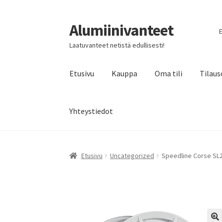
Alumiinivanteet
Siirry
Siirry
E
navigointiin
sisältöön
Laatuvanteet netistä edullisesti!
Etusivu
Kauppa
Oma tili
Tilaus
Yhteystiedot
Etusivu
Uncategorized
Speedline Corse SL2