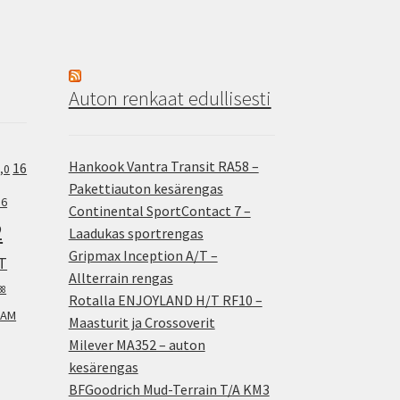
Auton renkaat edullisesti
Hankook Vantra Transit RA58 –
16
,0
Pakettiauton kesärengas
.6
Continental SportContact 7 –
2
Laadukas sportrengas
Gripmax Inception A/T –
T
Allterrain rengas
38
Rotalla ENJOYLAND H/T RF10 –
AM
Maasturit ja Crossoverit
Milever MA352 – auton
kesärengas
BFGoodrich Mud-Terrain T/A KM3