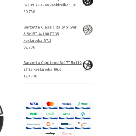
6x139.7 ET-44 keskireikä:110
80.73
€
Barzetta Classic Rally Silver
5.5x15" 4x100 ET35
keskireikä:57.1
92.73
€
Barzetta Capitano 8x17" 5x112
ET35 keskireikä:66.6
120.73
€