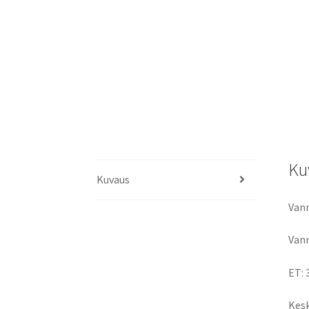
Ku
Kuvaus
Vann
Vann
ET: 
Kesk