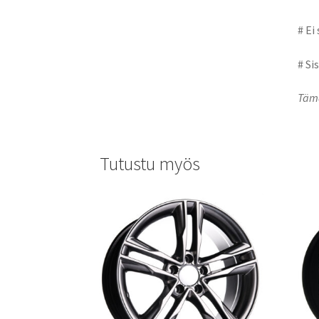
# Ei
# Si
Tämä
Tutustu myös