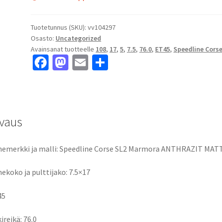
Tuotetunnus (SKU):
vv104297
Osasto:
Uncategorized
Avainsanat tuotteelle
108
,
17
,
5
,
7.5
,
76.0
,
ET45
,
Speedline Cors
Fa
M
E
S
ce
as
m
h
b
to
ai
ar
o
d
l
e
vaus
o
o
k
n
emerkki ja malli: Speedline Corse SL2 Marmora ANTHRAZIT MAT
ekoko ja pulttijako: 7.5×17
45
ireikä: 76.0