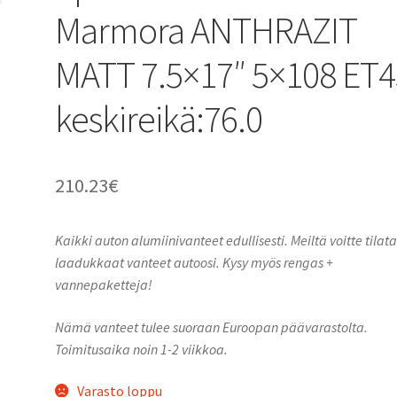
Marmora ANTHRAZIT
MATT 7.5×17″ 5×108 ET4
keskireikä:76.0
210.23
€
Kaikki auton alumiinivanteet edullisesti. Meiltä voitte tilat
laadukkaat vanteet autoosi. Kysy myös rengas +
vannepaketteja!
Nämä vanteet tulee suoraan Euroopan päävarastolta.
Toimitusaika noin 1-2 viikkoa.
Varasto loppu