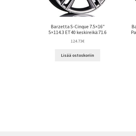
Barzetta S-Cinque 7.5×16″
Ba
5×114.3 ET40 keskireikä:71.6
Pa
124.73
€
Lisää ostoskoriin