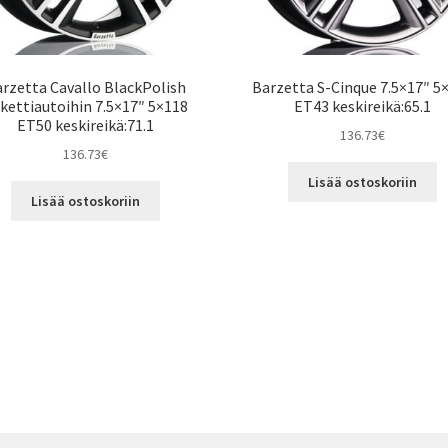
rzetta Cavallo BlackPolish
Barzetta S-Cinque 7.5×17″ 5
kettiautoihin 7.5×17″ 5×118
ET43 keskireikä:65.1
ET50 keskireikä:71.1
136.73
€
136.73
€
Lisää ostoskoriin
Lisää ostoskoriin