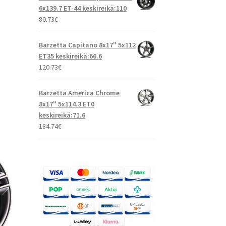
6x139.7 ET-44 keskireikä:110
80.73
€
Barzetta Capitano 8x17" 5x112
ET35 keskireikä:66.6
120.73
€
Barzetta America Chrome
8x17" 5x114.3 ET0
keskireikä:71.6
184.74
€