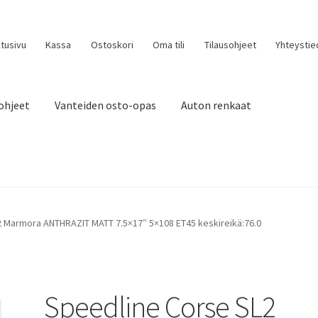
tusivu
Kassa
Ostoskori
Oma tili
Tilausohjeet
Yhteystie
ohjeet
Vanteiden osto-opas
Auton renkaat
 Marmora ANTHRAZIT MATT 7.5×17″ 5×108 ET45 keskireikä:76.0
Speedline Corse SL2