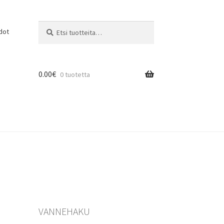
Etsi:
Haku
dot
0.00
€
0 tuotetta
VANNEHAKU