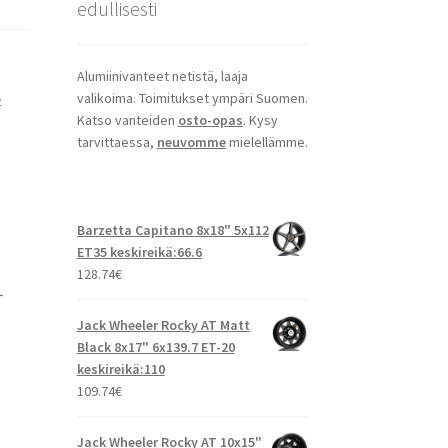
edullisesti
Alumiinivanteet netistä, laaja
valikoima. Toimitukset ympäri Suomen.
e
Katso vanteiden
osto-opas
. Kysy
tarvittaessa,
neuvomme
mielellämme.
Barzetta Capitano 8x18" 5x112
ET35 keskireikä:66.6
128.74
€
T
Jack Wheeler Rocky AT Matt
Black 8x17" 6x139.7 ET-20
keskireikä:110
109.74
€
Jack Wheeler Rocky AT 10x15"