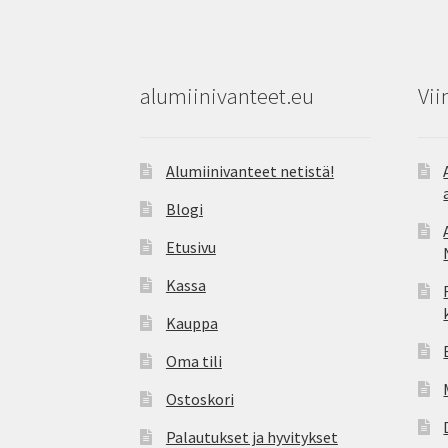
alumiinivanteet.eu
Vii
Alumiinivanteet netistä!
Blogi
Etusivu
Kassa
Kauppa
Oma tili
Ostoskori
Palautukset ja hyvitykset