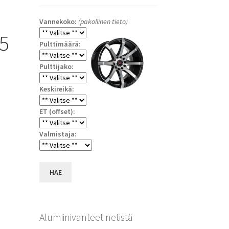
Vannekoko:
(pakollinen tieto)
5
Pulttimäärä:
Pulttijako:
Keskireikä:
ET (offset):
Valmistaja:
a
HAE
Alumiinivanteet netistä