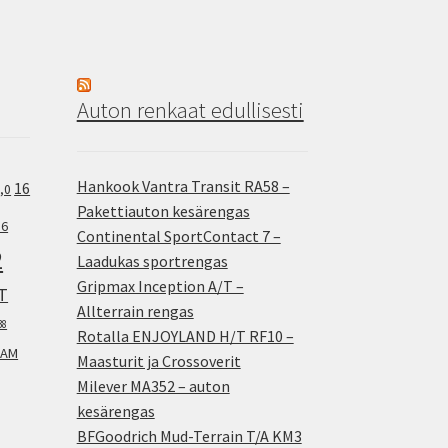
Auton renkaat edullisesti
Hankook Vantra Transit RA58 –
16
,0
Pakettiauton kesärengas
.6
Continental SportContact 7 –
2
Laadukas sportrengas
Gripmax Inception A/T –
T
Allterrain rengas
38
Rotalla ENJOYLAND H/T RF10 –
AM
Maasturit ja Crossoverit
Milever MA352 – auton
kesärengas
BFGoodrich Mud-Terrain T/A KM3