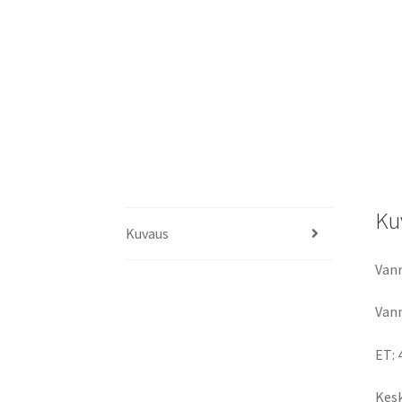
Ku
Kuvaus
Vann
Vann
ET: 
Kesk