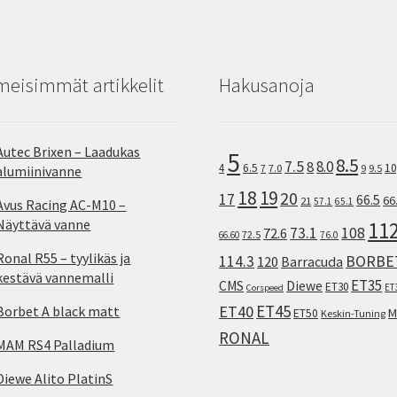
meisimmät artikkelit
Hakusanoja
Autec Brixen – Laadukas
5
8.5
7.5
8.0
8
10
4
6.5
7
7.0
9
9.5
alumiinivanne
18
19
20
17
66.5
66
21
57.1
65.1
Avus Racing AC-M10 –
Näyttävä vanne
11
73.1
108
72.6
72.5
66.60
76.0
Ronal R55 – tyylikäs ja
114.3
BORBE
120
Barracuda
kestävä vannemalli
ET35
CMS
Diewe
ET30
ET
Corspeed
ET45
ET40
Borbet A black matt
M
ET50
Keskin-Tuning
RONAL
MAM RS4 Palladium
Diewe Alito PlatinS