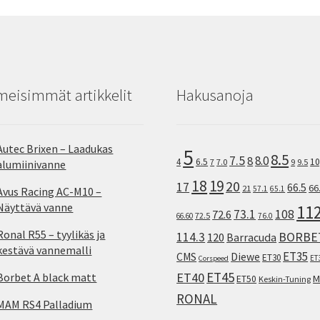
meisimmät artikkelit
Hakusanoja
Autec Brixen – Laadukas
5
8.5
7.5
8.0
8
10
4
6.5
7
7.0
9
9.5
alumiinivanne
18
19
20
17
66.5
66
21
57.1
65.1
Avus Racing AC-M10 –
Näyttävä vanne
11
73.1
108
72.6
72.5
66.60
76.0
Ronal R55 – tyylikäs ja
114.3
BORBE
120
Barracuda
kestävä vannemalli
ET35
CMS
Diewe
ET30
ET
Corspeed
ET45
ET40
Borbet A black matt
M
ET50
Keskin-Tuning
RONAL
MAM RS4 Palladium