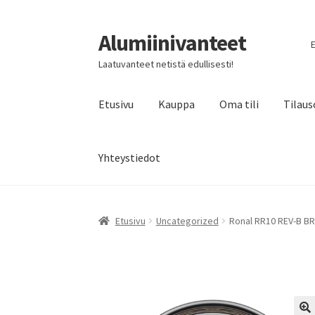
Alumiinivanteet
Siirry
Siirry
E
navigointiin
sisältöön
Laatuvanteet netistä edullisesti!
Etusivu
Kauppa
Oma tili
Tilaus
Yhteystiedot
Etusivu
Uncategorized
Ronal RR10 REV-B BR