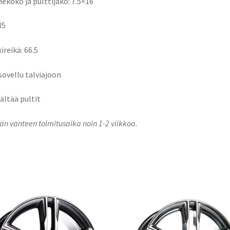
ekoko ja pulttijako: 7.5×16
35
ireikä: 66.5
 sovellu talviajoon
sältää pultit
n vanteen toimitusaika noin 1-2 viikkoa.