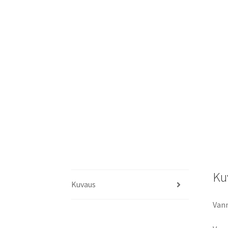
Ku
Kuvaus
Van