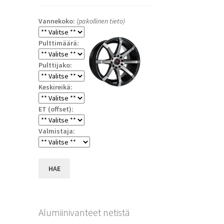
Vannekoko:
(pakollinen tieto)
Pulttimäärä:
Pulttijako:
Keskireikä:
ET (offset):
Valmistaja:
a
HAE
Alumiinivanteet netistä