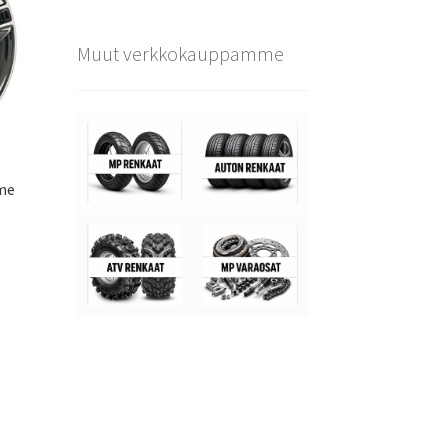
Muut verkkokauppamme
me