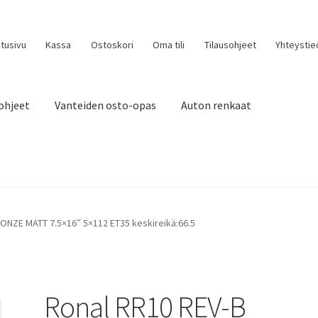
tusivu
Kassa
Ostoskori
Oma tili
Tilausohjeet
Yhteystie
ohjeet
Vanteiden osto-opas
Auton renkaat
ONZE MATT 7.5×16″ 5×112 ET35 keskireikä:66.5
Ronal RR10 REV-B