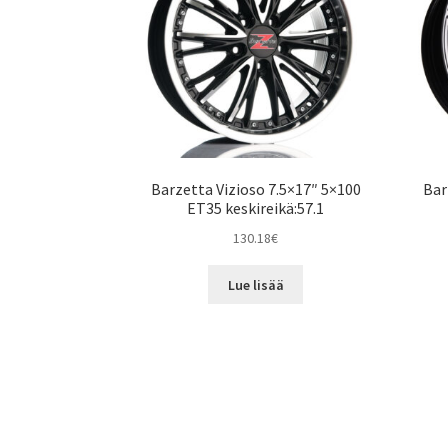
Barzetta Vizioso 7.5×17″ 5×100
Bar
ET35 keskireikä:57.1
130.18
€
Lue lisää