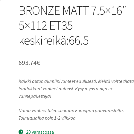
BRONZE MATT 7.5×16″
5×112 ET35
keskireikä:66.5
693.74
€
Kaikki auton alumiinivanteet edullisesti. Meiltä voitte tilat
laadukkaat vanteet autoosi. Kysy myös rengas +
vannepaketteja!
Nämä vanteet tulee suoraan Euroopan päävarastolta.
Toimitusaika noin 1-2 viikkoa.
20 varastossa