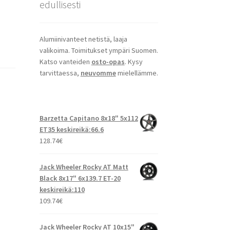
edullisesti
Alumiinivanteet netistä, laaja
valikoima. Toimitukset ympäri Suomen.
Katso vanteiden
osto-opas
. Kysy
tarvittaessa,
neuvomme
mielellämme.
Barzetta Capitano 8x18" 5x112
ET35 keskireikä:66.6
128.74
€
Jack Wheeler Rocky AT Matt
Black 8x17" 6x139.7 ET-20
keskireikä:110
109.74
€
Jack Wheeler Rocky AT 10x15"