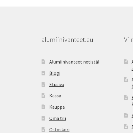
alumiinivanteet.eu
Vii
Alumiinivanteet netistä!
Blogi
Etusivu
Kassa
Kauppa
Oma tili
Ostoskori