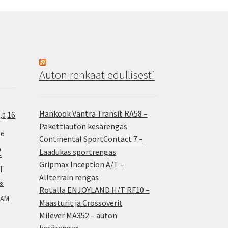
Auton renkaat edullisesti
Hankook Vantra Transit RA58 –
16
,0
Pakettiauton kesärengas
.6
Continental SportContact 7 –
2
Laadukas sportrengas
Gripmax Inception A/T –
T
Allterrain rengas
38
Rotalla ENJOYLAND H/T RF10 –
AM
Maasturit ja Crossoverit
Milever MA352 – auton