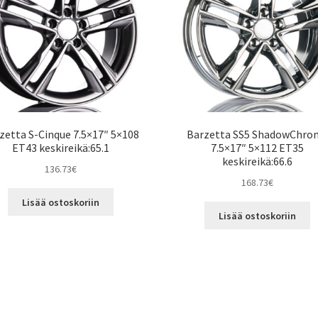
zetta S-Cinque 7.5×17″ 5×108
Barzetta SS5 ShadowChro
ET43 keskireikä:65.1
7.5×17″ 5×112 ET35
keskireikä:66.6
136.73
€
168.73
€
Lisää ostoskoriin
Lisää ostoskoriin