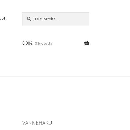
Etsi:
Haku
dot
0.00
€
0 tuotetta
VANNEHAKU