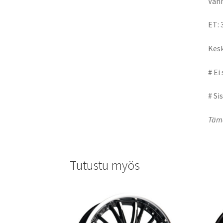
Vann
ET: 
Kesk
# Ei
# Si
Tämä
Tutustu myös