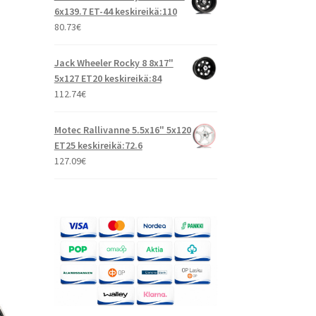
6x139.7 ET-44 keskireikä:110
80.73
€
Jack Wheeler Rocky 8 8x17"
5x127 ET20 keskireikä:84
112.74
€
Motec Rallivanne 5.5x16" 5x120
ET25 keskireikä:72.6
127.09
€