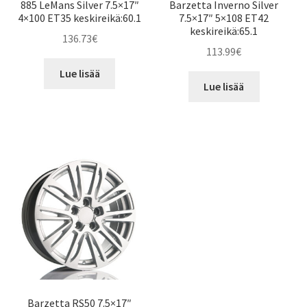
885 LeMans Silver 7.5×17″
Barzetta Inverno Silver
4×100 ET35 keskireikä:60.1
7.5×17″ 5×108 ET42
keskireikä:65.1
136.73
€
113.99
€
Lue lisää
Lue lisää
Barzetta RS50 7.5×17″