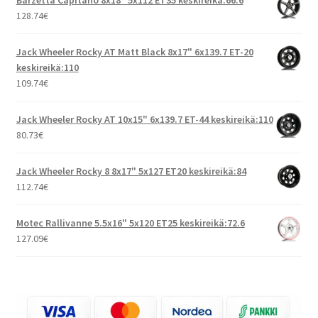
Barzetta Capitano 8x18" 5x112 ET35 keskireikä:66.6
128.74
€
Jack Wheeler Rocky AT Matt Black 8x17" 6x139.7 ET-20
keskireikä:110
109.74
€
Jack Wheeler Rocky AT 10x15" 6x139.7 ET-44 keskireikä:110
80.73
€
Jack Wheeler Rocky 8 8x17" 5x127 ET20 keskireikä:84
112.74
€
Motec Rallivanne 5.5x16" 5x120 ET25 keskireikä:72.6
127.09
€