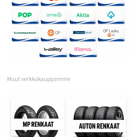
Muut verkkokauppamme