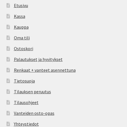
Etusivu
Kassa
Kauppa
Oma tili
Ostoskori
Palautukset ja hyvitykset
Renkaat + vanteet asennettuna
Tietosuoja
Tilauksen peruutus
Tilausohjeet
Vanteiden osto-opas
Yhteystiedot