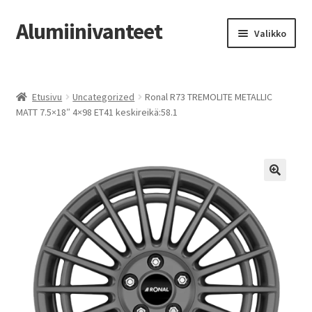
Alumiinivanteet
Siirry
Siirry
Valikko
navigointiin
sisältöön
Etusivu
Etusivu
Uncategorized
Ronal R73 TREMOLITE METALLIC
Kauppa
MATT 7.5×18″ 4×98 ET41 keskireikä:58.1
Oma tili
Tilausohjeet
Vanteiden osto-opas
Auton renkaat
Yhteystiedot