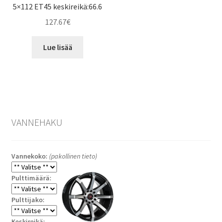
5×112 ET45 keskireikä:66.6
127.67
€
Lue lisää
VANNEHAKU
Vannekoko:
(pakollinen tieto)
Pulttimäärä:
Pulttijako:
Keskireikä: