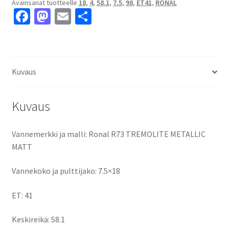
Avainsanat tuotteelle
18
,
4
,
58.1
,
7.5
,
98
,
ET41
,
RONAL
4x98
Fa
M
E
S
ET41
ce
as
m
h
keskireikä:58.1
määrä
b
to
ai
ar
o
d
l
e
Kuvaus
o
o
k
n
Kuvaus
Vannemerkki ja malli: Ronal R73 TREMOLITE METALLIC
MATT
Vannekoko ja pulttijako: 7.5×18
ET: 41
Keskireikä: 58.1