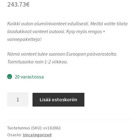
243.73
€
Kaikki auton alumiinivanteet edullisesti. Meiltä voitte tilata
laadukkaat vanteet autoosi. Kysy myös rengas +
vannepaketteja!
Nämä vanteet tulee suoraan Euroopan päävarastolta.
Toimitusaika noin 1-2 viikkoa.
20 varastossa
Ronal
Lisää ostoskoriin
R73
TREMOLITE
METALLIC
MATT
Tuotetunnus (SKU):
vv182662
Osasto:
Uncategorized
7.5x18"