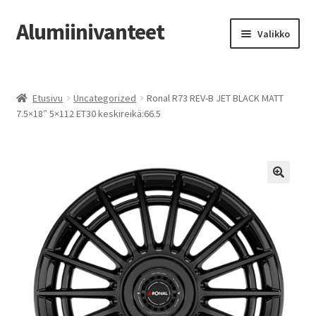
Alumiinivanteet
Siirry
Siirry
Valikko
navigointiin
sisältöön
Etusivu
Etusivu
Uncategorized
Ronal R73 REV-B JET BLACK MATT
Kauppa
7.5×18″ 5×112 ET30 keskireikä:66.5
Oma tili
Tilausohjeet
Vanteiden osto-opas
Auton renkaat
Yhteystiedot