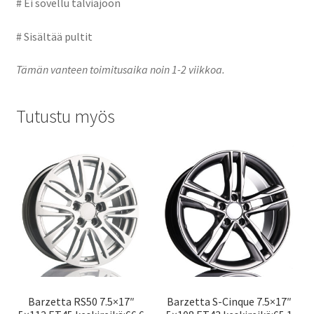
# Ei sovellu talviajoon
# Sisältää pultit
Tämän vanteen toimitusaika noin 1-2 viikkoa.
Tutustu myös
Barzetta RS50 7.5×17″
Barzetta S-Cinque 7.5×17″