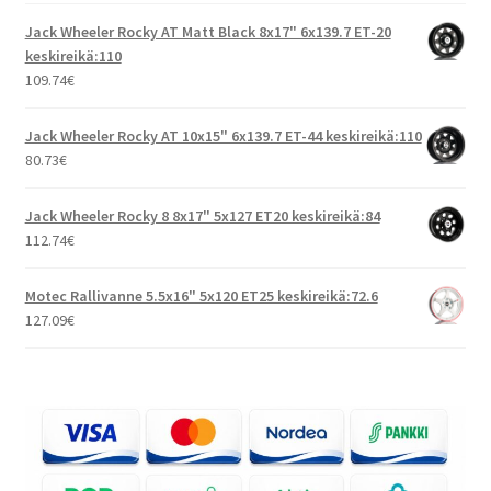
Jack Wheeler Rocky AT Matt Black 8x17" 6x139.7 ET-20
keskireikä:110
109.74
€
Jack Wheeler Rocky AT 10x15" 6x139.7 ET-44 keskireikä:110
80.73
€
Jack Wheeler Rocky 8 8x17" 5x127 ET20 keskireikä:84
112.74
€
Motec Rallivanne 5.5x16" 5x120 ET25 keskireikä:72.6
127.09
€