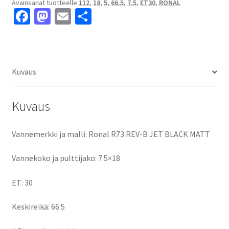
Avainsanat tuotteelle
112
,
18
,
5
,
66.5
,
7.5
,
ET30
,
RONAL
MATT
Fa
M
E
S
7.5x18"
ce
as
m
h
5x112
ET30
b
to
ai
ar
keskireikä:66.5
o
d
l
e
määrä
Kuvaus
o
o
k
n
Kuvaus
Vannemerkki ja malli: Ronal R73 REV-B JET BLACK MATT
Vannekoko ja pulttijako: 7.5×18
ET: 30
Keskireikä: 66.5