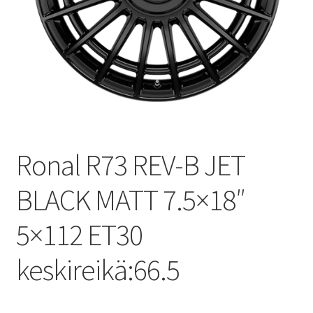
Ronal R73 REV-B JET
BLACK MATT 7.5×18″
5×112 ET30
keskireikä:66.5