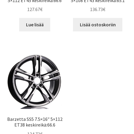
5×112 ET45 keskireikä:66.6
5×108 ET43 keskireikä:65.1
127.67
€
136.73
€
Lue lisää
Lisää ostoskoriin
Barzetta SS5 7.5×16″ 5×112
ET38 keskireikä:66.6