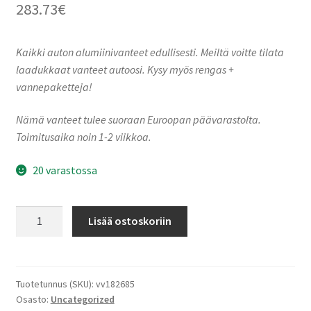
283.73
€
Kaikki auton alumiinivanteet edullisesti. Meiltä voitte tilata
laadukkaat vanteet autoosi. Kysy myös rengas +
vannepaketteja!
Nämä vanteet tulee suoraan Euroopan päävarastolta.
Toimitusaika noin 1-2 viikkoa.
20 varastossa
Ronal
Lisää ostoskoriin
R73
REV-
B
JET
Tuotetunnus (SKU):
vv182685
Osasto:
Uncategorized
BLACK