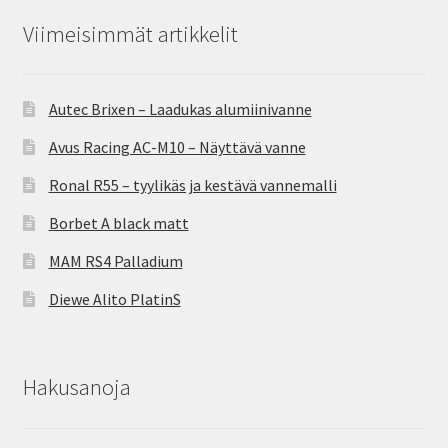
Viimeisimmät artikkelit
Autec Brixen – Laadukas alumiinivanne
Avus Racing AC-M10 – Näyttävä vanne
Ronal R55 – tyylikäs ja kestävä vannemalli
Borbet A black matt
MAM RS4 Palladium
Diewe Alito PlatinS
Hakusanoja