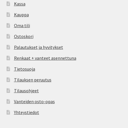
Kassa
Kauppa
Oma tili
Ostoskori
Palautukset ja hyvitykset
Renkaat + vanteet asennettuna
Tietosuoja
Tilauksen peruutus
Tilausohjeet
Vanteiden osto-opas
Yhteystiedot