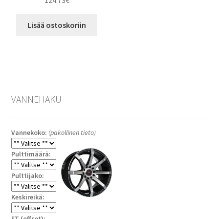
124.73
€
Lisää ostoskoriin
VANNEHAKU
Vannekoko:
(pakollinen tieto)
Pulttimäärä:
Pulttijako:
Keskireikä:
ET (offset):