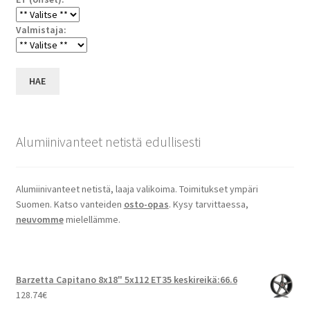
Valmistaja:
HAE
Alumiinivanteet netistä edullisesti
Alumiinivanteet netistä, laaja valikoima. Toimitukset ympäri
Suomen. Katso vanteiden
osto-opas
. Kysy tarvittaessa,
neuvomme
mielellämme.
Barzetta Capitano 8x18" 5x112 ET35 keskireikä:66.6
128.74
€