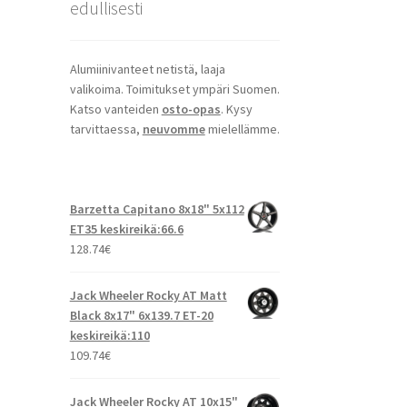
edullisesti
Alumiinivanteet netistä, laaja
valikoima. Toimitukset ympäri Suomen.
Katso vanteiden
osto-opas
. Kysy
tarvittaessa,
neuvomme
mielellämme.
Barzetta Capitano 8x18" 5x112
ET35 keskireikä:66.6
128.74
€
Jack Wheeler Rocky AT Matt
Black 8x17" 6x139.7 ET-20
keskireikä:110
109.74
€
Jack Wheeler Rocky AT 10x15"