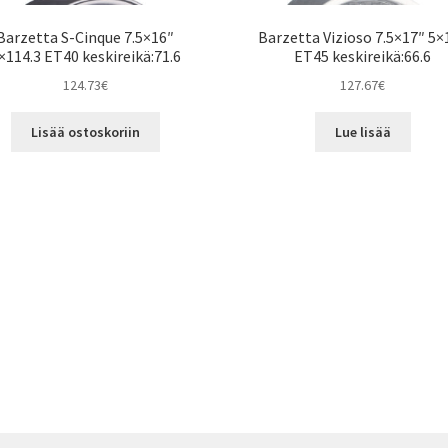
Barzetta S-Cinque 7.5×16″
Barzetta Vizioso 7.5×17″ 5×
×114.3 ET40 keskireikä:71.6
ET45 keskireikä:66.6
124.73
€
127.67
€
Lisää ostoskoriin
Lue lisää