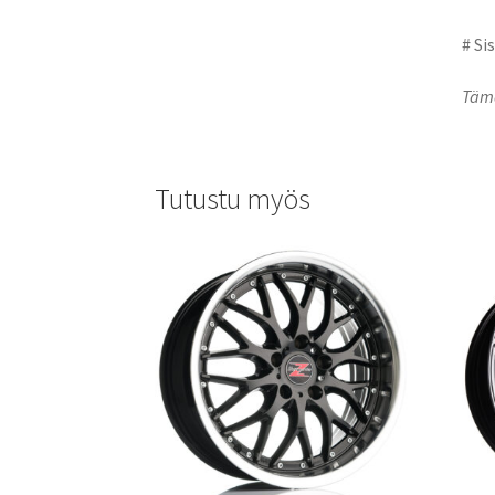
# Si
Tämä
Tutustu myös