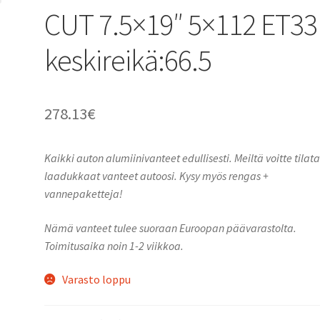
CUT 7.5×19″ 5×112 ET33
keskireikä:66.5
278.13
€
Kaikki auton alumiinivanteet edullisesti. Meiltä voitte tilat
laadukkaat vanteet autoosi. Kysy myös rengas +
vannepaketteja!
Nämä vanteet tulee suoraan Euroopan päävarastolta.
Toimitusaika noin 1-2 viikkoa.
Varasto loppu