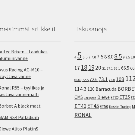
meisimmät artikkelit
Hakusanoja
Autec Brixen – Laadukas
5
8.5
7.5
8.0
8
10
4
6.5
7
7.0
9
9.5
alumiinivanne
18
19
20
17
66.5
66
21
57.1
65.1
Avus Racing AC-M10 –
Näyttävä vanne
11
73.1
108
72.6
72.5
66.60
76.0
Ronal R55 – tyylikäs ja
114.3
BORBE
120
Barracuda
kestävä vannemalli
ET35
CMS
Diewe
ET30
ET
Corspeed
ET45
ET40
Borbet A black matt
M
ET50
Keskin-Tuning
RONAL
MAM RS4 Palladium
Diewe Alito PlatinS