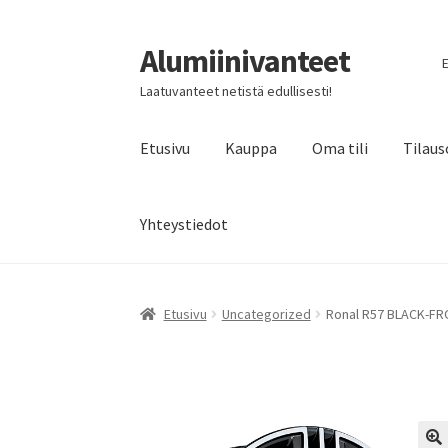
Alumiinivanteet
Siirry
Siirry
E
navigointiin
sisältöön
Laatuvanteet netistä edullisesti!
Etusivu
Kauppa
Oma tili
Tilaus
Yhteystiedot
Etusivu
Uncategorized
Ronal R57 BLACK-FRO