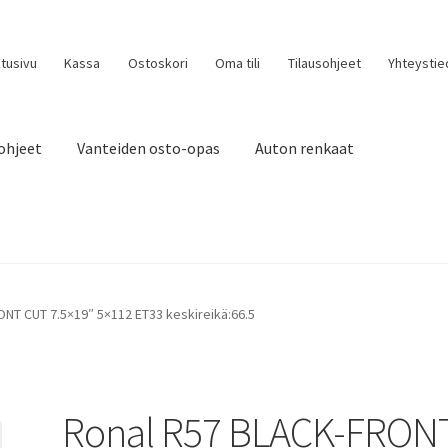
tusivu
Kassa
Ostoskori
Oma tili
Tilausohjeet
Yhteystie
ohjeet
Vanteiden osto-opas
Auton renkaat
NT CUT 7.5×19″ 5×112 ET33 keskireikä:66.5
Ronal R57 BLACK-FRON