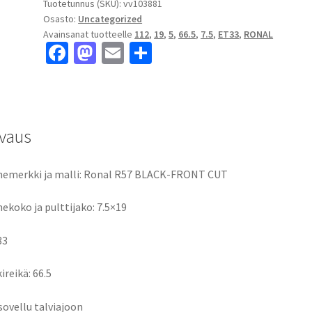
Tuotetunnus (SKU):
vv103881
Osasto:
Uncategorized
Avainsanat tuotteelle
112
,
19
,
5
,
66.5
,
7.5
,
ET33
,
RONAL
Fa
M
E
S
ce
as
m
h
b
to
ai
ar
o
d
l
e
vaus
o
o
k
n
emerkki ja malli: Ronal R57 BLACK-FRONT CUT
ekoko ja pulttijako: 7.5×19
33
ireikä: 66.5
 sovellu talviajoon