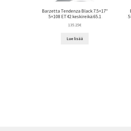
Barzetta Tendenza Black 7.5×17″
5×108 ET42 keskireikä:65.1
5
135.25
€
Lue lisää