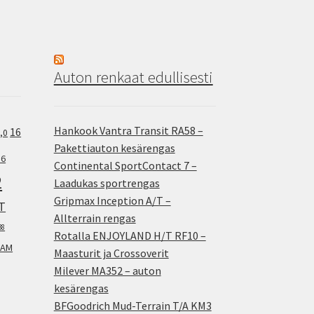
Auton renkaat edullisesti
Hankook Vantra Transit RA58 –
16
,0
Pakettiauton kesärengas
.6
Continental SportContact 7 –
2
Laadukas sportrengas
Gripmax Inception A/T –
T
Allterrain rengas
38
Rotalla ENJOYLAND H/T RF10 –
AM
Maasturit ja Crossoverit
Milever MA352 – auton
kesärengas
BFGoodrich Mud-Terrain T/A KM3