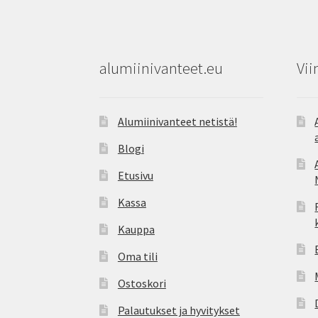
alumiinivanteet.eu
Vii
Alumiinivanteet netistä!
Blogi
Etusivu
Kassa
Kauppa
Oma tili
Ostoskori
Palautukset ja hyvitykset