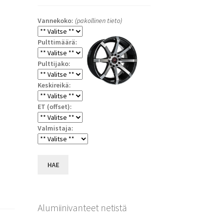
Vannekoko:
(pakollinen tieto)
Pulttimäärä:
Pulttijako:
Keskireikä:
ET (offset):
a
Valmistaja:
HAE
Alumiinivanteet netistä