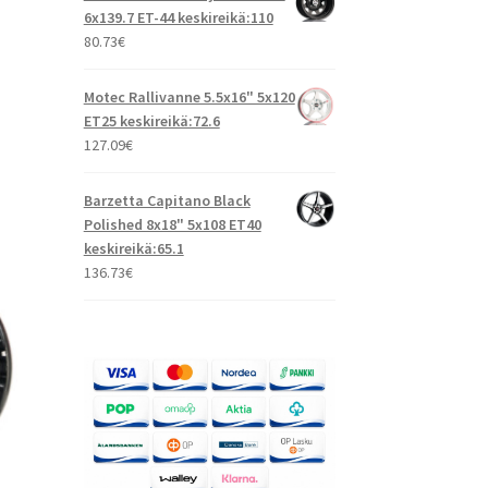
6x139.7 ET-44 keskireikä:110
80.73
€
Motec Rallivanne 5.5x16" 5x120
ET25 keskireikä:72.6
127.09
€
Barzetta Capitano Black
Polished 8x18" 5x108 ET40
keskireikä:65.1
136.73
€