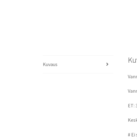
Ku
Kuvaus
Vann
Vann
ET: 
Kesk
# Ei