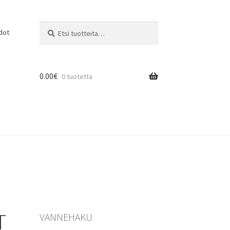
Etsi:
Haku
dot
0.00
€
0 tuotetta
T
VANNEHAKU