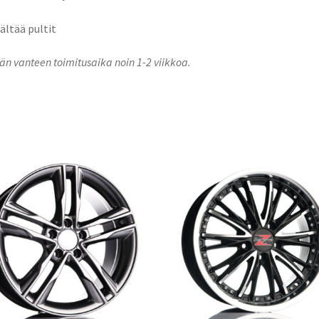
sältää pultit
n vanteen toimitusaika noin 1-2 viikkoa.