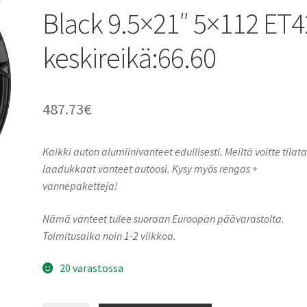
Black 9.5×21″ 5×112 ET4
keskireikä:66.60
487.73
€
Kaikki auton alumiinivanteet edullisesti. Meiltä voitte tilat
laadukkaat vanteet autoosi. Kysy myös rengas +
vannepaketteja!
Nämä vanteet tulee suoraan Euroopan päävarastolta.
Toimitusaika noin 1-2 viikkoa.
20 varastossa