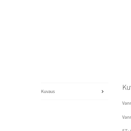
Ku
Kuvaus
Vann
Vann
ET: 