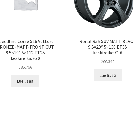
peedline Corse SL6 Vettore
Ronal R55 SUV MATT BLA
RONZE-MATT-FRONT CUT
9.5×20″ 5×130 ET55
9.5×19″ 5×112 ET25
keskireikä:71.6
keskireikä:76.0
266.34
€
385.76
€
Lue lisää
Lue lisää