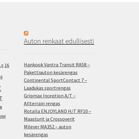
Auton renkaat edullisesti
Hankook Vantra Transit RA58 –
16
,0
Pakettiauton kesärengas
.6
Continental SportContact 7 –
2
Laadukas sportrengas
Gripmax Inception A/T –
T
Allterrain rengas
38
Rotalla ENJOYLAND H/T RF10 –
AM
Maasturit ja Crossoverit
Milever MA352 – auton
kesärengas