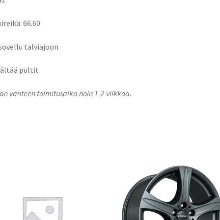
ireikä: 66.60
 sovellu talviajoon
sältää pultit
n vanteen toimitusaika noin 1-2 viikkoa.