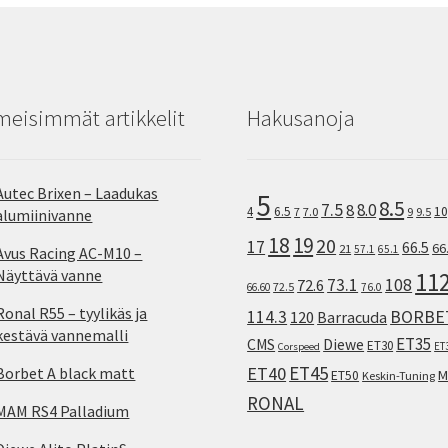
meisimmät artikkelit
Hakusanoja
Autec Brixen – Laadukas
5
8.5
7.5
8.0
8
10
4
6.5
7
7.0
9
9.5
alumiinivanne
18
19
20
17
66.5
66
21
57.1
65.1
Avus Racing AC-M10 –
Näyttävä vanne
11
73.1
108
72.6
72.5
66.60
76.0
Ronal R55 – tyylikäs ja
114.3
BORBE
120
Barracuda
kestävä vannemalli
ET35
CMS
Diewe
ET30
ET
Corspeed
ET45
ET40
Borbet A black matt
M
ET50
Keskin-Tuning
RONAL
MAM RS4 Palladium