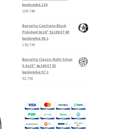
keskireikä:110
109.74
€
Barzetta Capitano Black
Polished 8x18" 5x108 ET40
keskireikä:65.1
136.73
€
Barzetta Classic Rally Silver
5.5x15" 4x100 ET35
keskireikä:57.1
92.73
€