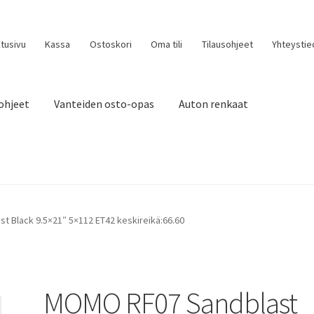
tusivu
Kassa
Ostoskori
Oma tili
Tilausohjeet
Yhteystie
ohjeet
Vanteiden osto-opas
Auton renkaat
 Black 9.5×21″ 5×112 ET42 keskireikä:66.60
MOMO RF07 Sandblast