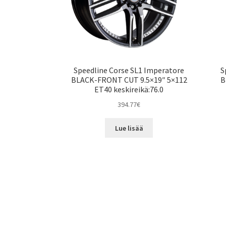
Speedline Corse SL1 Imperatore
S
BLACK-FRONT CUT 9.5×19″ 5×112
B
ET40 keskireikä:76.0
394.77
€
Lue lisää