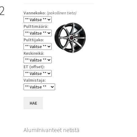
2
Vannekoko:
(pakollinen tieto)
Pulttimäärä:
Pulttijako:
Keskireikä:
ET (offset):
a
Valmistaja:
HAE
Alumiinivanteet netistä