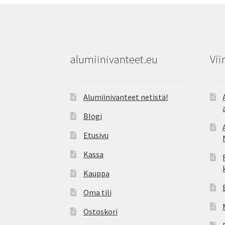
alumiinivanteet.eu
Vii
Alumiinivanteet netistä!
Blogi
Etusivu
Kassa
Kauppa
Oma tili
Ostoskori