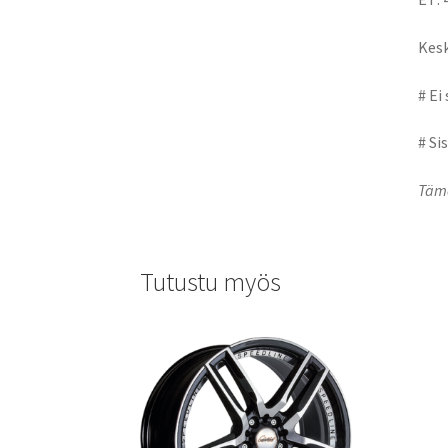
Kesk
# Ei
# Si
Tämä
Tutustu myös