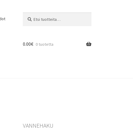
Etsi:
Haku
dot
0.00
€
0 tuotetta
VANNEHAKU