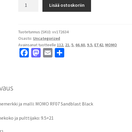
MOMO
Lisää ostoskoriin
RF07
Sandblast
Black
9.5x21"
Tuotetunnus (SKU):
vv172634
Osasto:
Uncategorized
5x112
Avainsanat tuotteelle
112
,
21
,
5
,
66.60
,
9.5
,
ET42
,
MOMO
ET42
Fa
M
E
S
keskireikä:66.60
ce
as
m
h
määrä
b
to
ai
ar
o
d
l
e
vaus
o
o
k
n
emerkki ja malli: MOMO RF07 Sandblast Black
ekoko ja pulttijako: 9.5×21
42