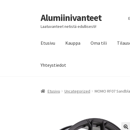
Alumiinivanteet
Siirry
Siirry
E
navigointiin
sisältöön
Laatuvanteet netistä edullisesti!
Etusivu
Kauppa
Oma tili
Tilaus
Yhteystiedot
Etusivu
Uncategorized
MOMO RF07 Sandblast