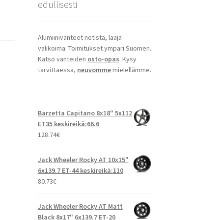
edullisesti
Alumiinivanteet netistä, laaja
valikoima. Toimitukset ympäri Suomen.
Katso vanteiden
osto-opas
. Kysy
tarvittaessa,
neuvomme
mielellämme.
Barzetta Capitano 8x18" 5x112
ET35 keskireikä:66.6
128.74
€
Jack Wheeler Rocky AT 10x15"
6x139.7 ET-44 keskireikä:110
80.73
€
Jack Wheeler Rocky AT Matt
Black 8x17" 6x139.7 ET-20