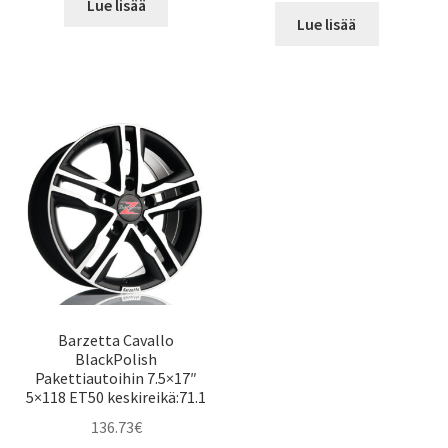
Lue lisää
Lue lisää
Barzetta Cavallo
BlackPolish
Pakettiautoihin 7.5×17″
5×118 ET50 keskireikä:71.1
136.73
€