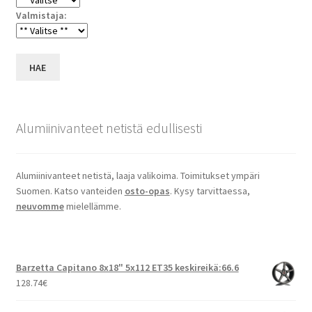
Valmistaja:
HAE
Alumiinivanteet netistä edullisesti
Alumiinivanteet netistä, laaja valikoima. Toimitukset ympäri
Suomen. Katso vanteiden
osto-opas
. Kysy tarvittaessa,
neuvomme
mielellämme.
Barzetta Capitano 8x18" 5x112 ET35 keskireikä:66.6
128.74
€