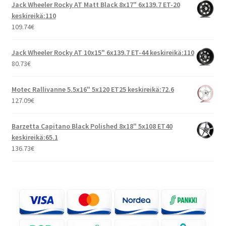
Jack Wheeler Rocky AT Matt Black 8x17" 6x139.7 ET-20
keskireikä:110
109.74
€
Jack Wheeler Rocky AT 10x15" 6x139.7 ET-44 keskireikä:110
80.73
€
Motec Rallivanne 5.5x16" 5x120 ET25 keskireikä:72.6
127.09
€
Barzetta Capitano Black Polished 8x18" 5x108 ET40
keskireikä:65.1
136.73
€