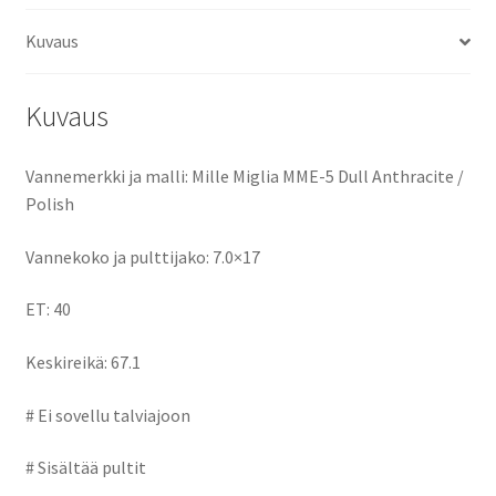
o
d
l
e
Kuvaus
o
o
k
n
Kuvaus
Vannemerkki ja malli: Mille Miglia MME-5 Dull Anthracite /
Polish
Vannekoko ja pulttijako: 7.0×17
ET: 40
Keskireikä: 67.1
# Ei sovellu talviajoon
# Sisältää pultit