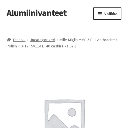
Alumiinivanteet
Siirry
Siirry
Valikko
navigointiin
sisältöön
Etusivu
Etusivu
Uncategorized
Mille Miglia MME-5 Dull Anthracite /
Kauppa
Polish 7.0×17″ 5×114 ET40 keskireikä:67.1
Oma tili
Tilausohjeet
Vanteiden osto-opas
Auton renkaat
Yhteystiedot