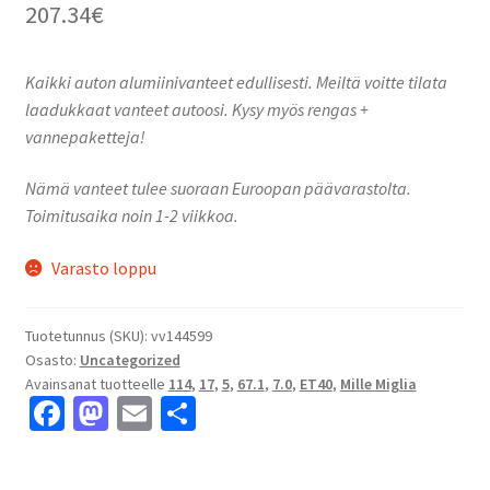
207.34
€
Kaikki auton alumiinivanteet edullisesti. Meiltä voitte tilata
laadukkaat vanteet autoosi. Kysy myös rengas +
vannepaketteja!
Nämä vanteet tulee suoraan Euroopan päävarastolta.
Toimitusaika noin 1-2 viikkoa.
Varasto loppu
Tuotetunnus (SKU):
vv144599
Osasto:
Uncategorized
Avainsanat tuotteelle
114
,
17
,
5
,
67.1
,
7.0
,
ET40
,
Mille Miglia
Fa
M
E
S
ce
as
m
h
b
to
ai
ar