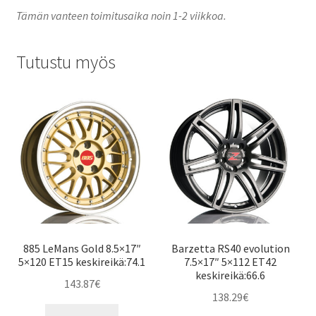
Tämän vanteen toimitusaika noin 1-2 viikkoa.
Tutustu myös
885 LeMans Gold 8.5×17″
Barzetta RS40 evolution
5×120 ET15 keskireikä:74.1
7.5×17″ 5×112 ET42
keskireikä:66.6
143.87
€
138.29
€