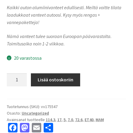
Kaikki auton alumiinivanteet edullisesti. Meiltä voitte tilata
laadukkaat vanteet autoosi. Kysy myös rengas +
vannepaketteja!
Nämä vanteet tulee suoraan Euroopan päävarastolta.
Toimitusaika noin 1-2 viikkoa.
20 varastossa
MAM
Lisää ostoskoriin
W4
Silver
Painted
7.0x17"
Tuotetunnus (SKU):
vv175547
Osasto:
Uncategorized
5x114.3
Avainsanat tuotteelle
114.3
,
17
,
5
,
7.0
,
72.6
,
ET40
,
MAM
ET40
Fa
M
E
S
keskireikä:72.6