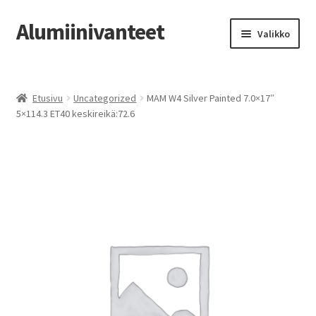
Alumiinivanteet
Siirry
Siirry
Valikko
navigointiin
sisältöön
Etusivu
Etusivu
Uncategorized
MAM W4 Silver Painted 7.0×17″
Kauppa
5×114.3 ET40 keskireikä:72.6
Oma tili
Tilausohjeet
Vanteiden osto-opas
Auton renkaat
Yhteystiedot