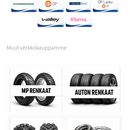
Muut verkkokauppamme