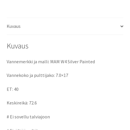
ce
as
m
h
määrä
b
to
ai
ar
o
d
l
e
Kuvaus
o
o
k
n
Kuvaus
Vannemerkki ja malli: MAM W4 Silver Painted
Vannekoko ja pulttijako: 7.0×17
ET: 40
Keskireikä: 72.6
# Ei sovellu talviajoon