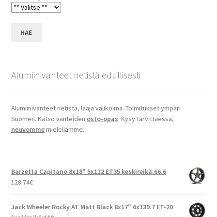
HAE
Alumiinivanteet netistä edullisesti
Alumiinivanteet netistä, laaja valikoima. Toimitukset ympäri
Suomen. Katso vanteiden
osto-opas
. Kysy tarvittaessa,
neuvomme
mielellämme.
Barzetta Capitano 8x18" 5x112 ET35 keskireikä:66.6
128.74
€
Jack Wheeler Rocky AT Matt Black 8x17" 6x139.7 ET-20