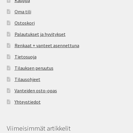
Kauppa
Oma tili
Ostoskori
Palautukset ja hyvitykset
Renkaat + vanteet asennettuna
Tietosuoja
Tilauksen peruutus
Tilausohjeet
Vanteiden osto-opas
Yhteystiedot
Viimeisimmät artikkelit