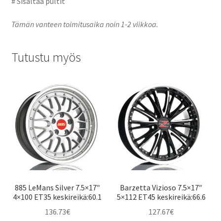
# Sisältää pultit
Tämän vanteen toimitusaika noin 1-2 viikkoa.
Tutustu myös
885 LeMans Silver 7.5×17″
Barzetta Vizioso 7.5×17″
4×100 ET35 keskireikä:60.1
5×112 ET45 keskireikä:66.6
136.73
€
127.67
€