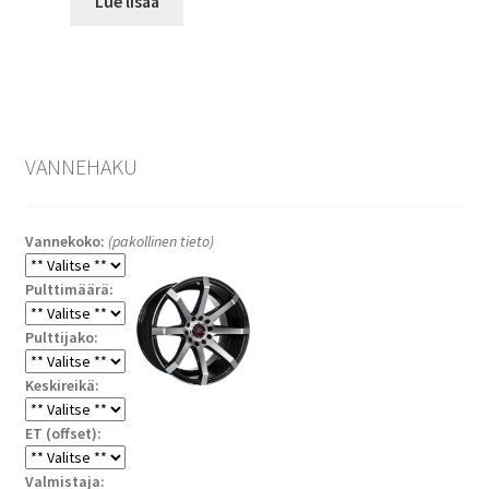
Lue lisää
VANNEHAKU
Vannekoko:
(pakollinen tieto)
Pulttimäärä:
Pulttijako:
Keskireikä:
ET (offset):
Valmistaja: