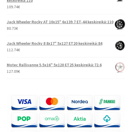
keskireikä:110
109.74
€
Jack Wheeler Rocky AT 10x15" 6x139.7 ET-44 keskireikä:110
80.73
€
Jack Wheeler Rocky 8 8x17" 5x127 ET20 keskireikä:84
112.74
€
Motec Rallivanne 5.5x16" 5x120 ET25 keskireikä:72.6
127.09
€