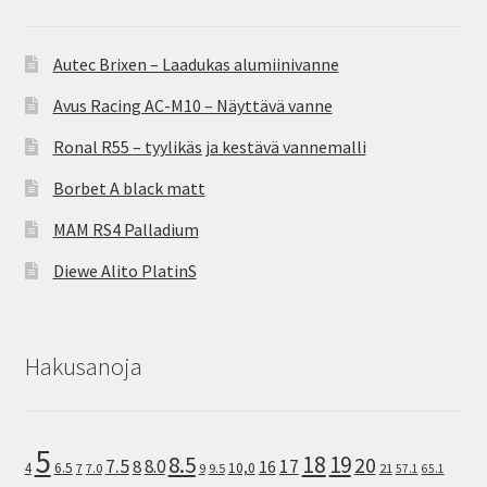
Autec Brixen – Laadukas alumiinivanne
Avus Racing AC-M10 – Näyttävä vanne
Ronal R55 – tyylikäs ja kestävä vannemalli
Borbet A black matt
MAM RS4 Palladium
Diewe Alito PlatinS
Hakusanoja
5
8.5
18
19
20
7.5
8.0
17
8
16
10,0
4
6.5
7
7.0
9
9.5
21
57.1
65.1