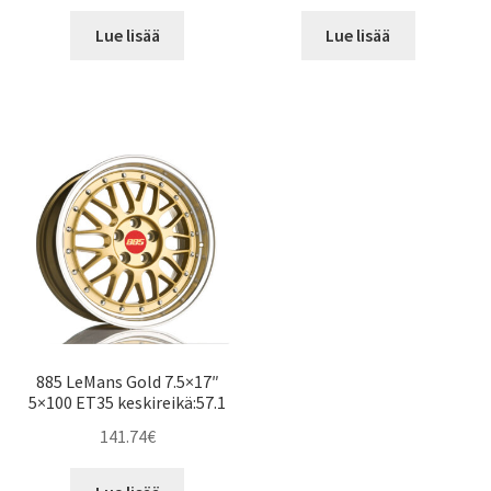
Lue lisää
Lue lisää
885 LeMans Gold 7.5×17″
5×100 ET35 keskireikä:57.1
141.74
€