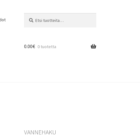
Etsi:
Haku
dot
0.00
€
0 tuotetta
VANNEHAKU