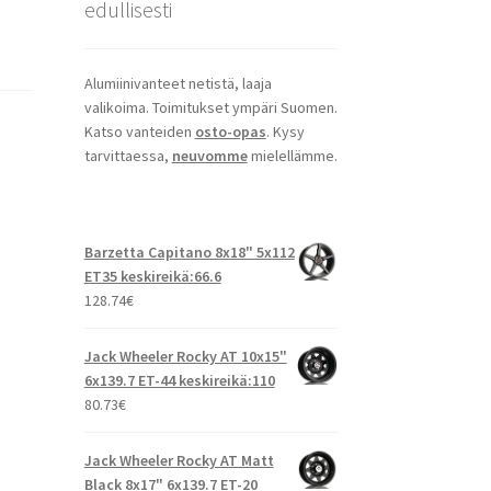
edullisesti
Alumiinivanteet netistä, laaja
valikoima. Toimitukset ympäri Suomen.
Katso vanteiden
osto-opas
. Kysy
tarvittaessa,
neuvomme
mielellämme.
Barzetta Capitano 8x18" 5x112
ET35 keskireikä:66.6
128.74
€
Jack Wheeler Rocky AT 10x15"
6x139.7 ET-44 keskireikä:110
80.73
€
Jack Wheeler Rocky AT Matt
Black 8x17" 6x139.7 ET-20