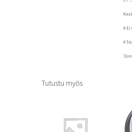
Kesk
# Ei
# Si
Tämä
Tutustu myös