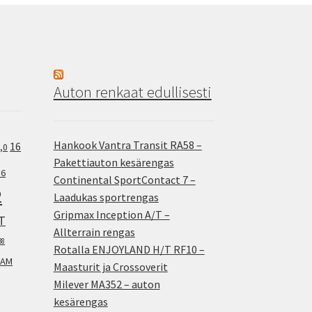
Auton renkaat edullisesti
Hankook Vantra Transit RA58 –
16
,0
Pakettiauton kesärengas
.6
Continental SportContact 7 –
2
Laadukas sportrengas
Gripmax Inception A/T –
T
Allterrain rengas
38
Rotalla ENJOYLAND H/T RF10 –
AM
Maasturit ja Crossoverit
Milever MA352 – auton
kesärengas