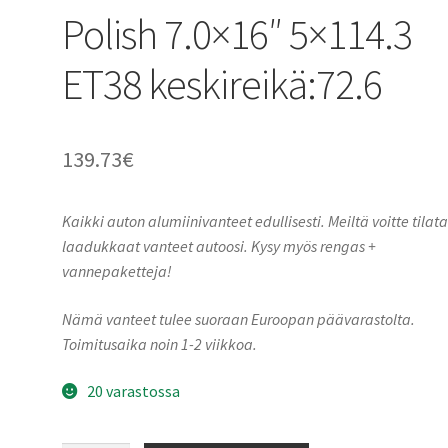
Polish 7.0×16″ 5×114.3
ET38 keskireikä:72.6
139.73
€
Kaikki auton alumiinivanteet edullisesti. Meiltä voitte tilat
laadukkaat vanteet autoosi. Kysy myös rengas +
vannepaketteja!
Nämä vanteet tulee suoraan Euroopan päävarastolta.
Toimitusaika noin 1-2 viikkoa.
20 varastossa