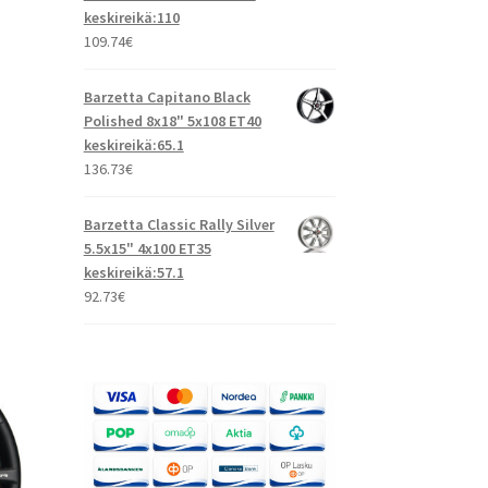
keskireikä:110
109.74
€
Barzetta Capitano Black
Polished 8x18" 5x108 ET40
keskireikä:65.1
136.73
€
Barzetta Classic Rally Silver
5.5x15" 4x100 ET35
keskireikä:57.1
92.73
€