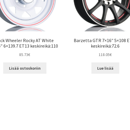
ack Wheeler Rocky AT White
Barzetta GTR 7×16″ 5×108 
″ 6×139.7 ET13 keskireikä:110
keskireikä:72.6
85.73
€
118.05
€
Lisää ostoskoriin
Lue lisää