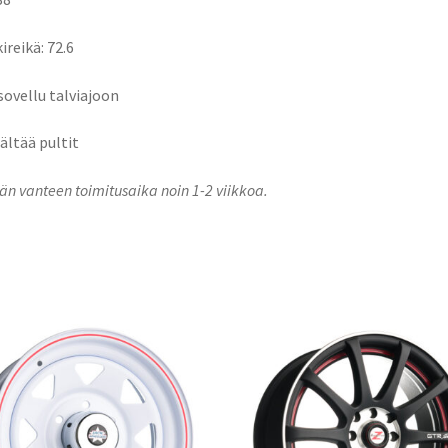
ireikä: 72.6
 sovellu talviajoon
sältää pultit
n vanteen toimitusaika noin 1-2 viikkoa.