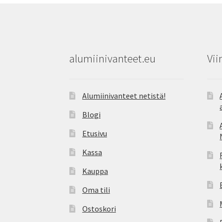
alumiinivanteet.eu
Vii
Alumiinivanteet netistä!
Blogi
Etusivu
Kassa
Kauppa
Oma tili
Ostoskori