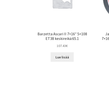
Barzetta Ascari II 7×16″ 5×108
J
ET38 keskireikä:65.1
7×16
107.43
€
Lue lisää