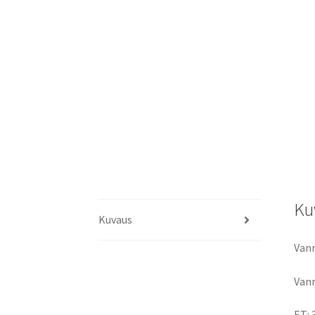
Ku
Kuvaus
Vann
Vann
ET: 