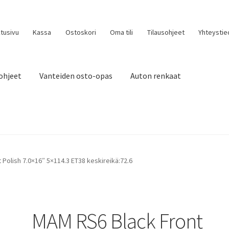
tusivu
Kassa
Ostoskori
Oma tili
Tilausohjeet
Yhteystie
ohjeet
Vanteiden osto-opas
Auton renkaat
Polish 7.0×16″ 5×114.3 ET38 keskireikä:72.6
MAM RS6 Black Front