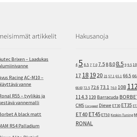
meisimmät artikkelit
Hakusanoja
Autec Brixen – Laadukas
5
8.5
7.5
8.0
8
10
4
6.5
7
7.0
9
9.5
alumiinivanne
18
19
20
17
66.5
66
21
57.1
65.1
Avus Racing AC-M10 –
Näyttävä vanne
11
73.1
108
72.6
72.5
66.60
76.0
Ronal R55 – tyylikäs ja
114.3
BORBE
120
Barracuda
kestävä vannemalli
ET35
CMS
Diewe
ET30
ET
Corspeed
ET45
ET40
Borbet A black matt
M
ET50
Keskin-Tuning
RONAL
MAM RS4 Palladium