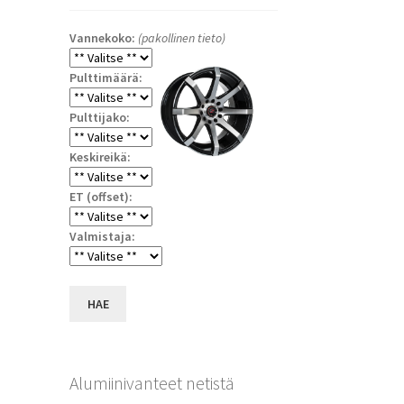
Vannekoko:
(pakollinen tieto)
Pulttimäärä:
Pulttijako:
Keskireikä:
ET (offset):
a
Valmistaja:
HAE
Alumiinivanteet netistä