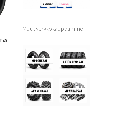
Muut verkkokauppamme
ET40