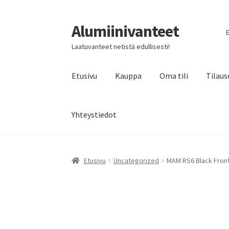
Alumiinivanteet
Siirry
Siirry
E
navigointiin
sisältöön
Laatuvanteet netistä edullisesti!
Etusivu
Kauppa
Oma tili
Tilaus
Yhteystiedot
Etusivu
Uncategorized
MAM RS6 Black Front 