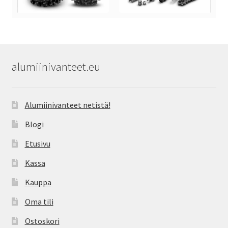
alumiinivanteet.eu
Alumiinivanteet netistä!
Blogi
Etusivu
Kassa
Kauppa
Oma tili
Ostoskori