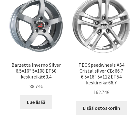
Barzetta Inverno Silver
TEC Speedwheels AS4
6.5×16″ 5×108 ET50
Cristal silver CB: 66.7
keskireikä:63.4
6.5×16″ 5×112 ET54
keskireikä:66.7
88.74
€
162.74
€
Lue lisää
Lisää ostoskoriin