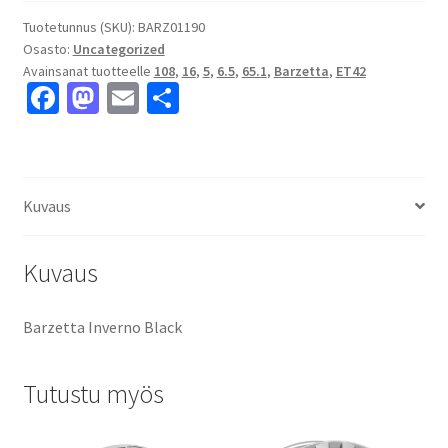
6.5x16"
5x108
Tuotetunnus (SKU):
BARZ01190
Osasto:
Uncategorized
ET42
Avainsanat tuotteelle
108
,
16
,
5
,
6.5
,
65.1
,
Barzetta
,
ET42
keskireikä:65.1
Fa
M
E
S
määrä
ce
as
m
h
b
to
ai
ar
o
d
l
e
Kuvaus
o
o
k
n
Kuvaus
Barzetta Inverno Black
Tutustu myös