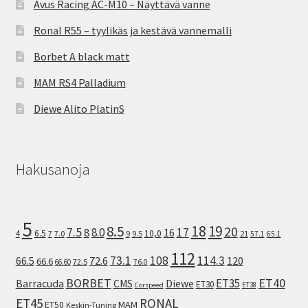
Avus Racing AC-M10 – Näyttävä vanne
Ronal R55 – tyylikäs ja kestävä vannemalli
Borbet A black matt
MAM RS4 Palladium
Diewe Alito PlatinS
Hakusanoja
5
8.5
18
19
20
7.5
8.0
17
8
16
10,0
4
6.5
7
7.0
9
9.5
21
57.1
65.1
112
73.1
108
114.3
72.6
120
66.5
66.6
72.5
66.60
76.0
ET40
BORBET
ET35
Barracuda
CMS
Diewe
ET30
ET38
Corspeed
ET45
RONAL
MAM
ET50
Keskin-Tuning