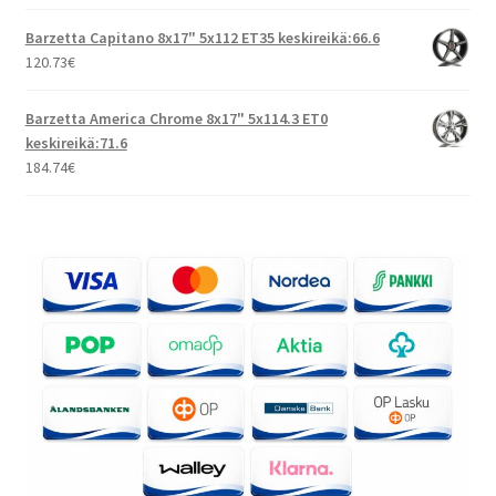
Barzetta Capitano 8x17" 5x112 ET35 keskireikä:66.6
120.73
€
Barzetta America Chrome 8x17" 5x114.3 ET0
keskireikä:71.6
184.74
€