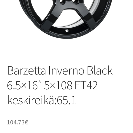
Barzetta Inverno Black
6.5×16″ 5×108 ET42
keskireikä:65.1
104.73
€