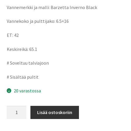
Vannemerkki ja malli: Barzetta Inverno Black
Vannekoko ja pulttijako: 6.5×16
ET: 42
Keskireikä: 65.1
# Soveltuu talviajoon
# Sisältää pultit
20 varastossa
Barzetta
Lisää ostoskoriin
Inverno
Black