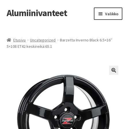
Alumiinivanteet
Siirry
Siirry
Valikko
navigointiin
sisältöön
Etusivu
Etusivu
Uncategorized
Barzetta Inverno Black 6.5×16″
Kauppa
5×108 ET42 keskireikä:65.1
Oma tili
Tilausohjeet
Vanteiden osto-opas
Auton renkaat
Yhteystiedot