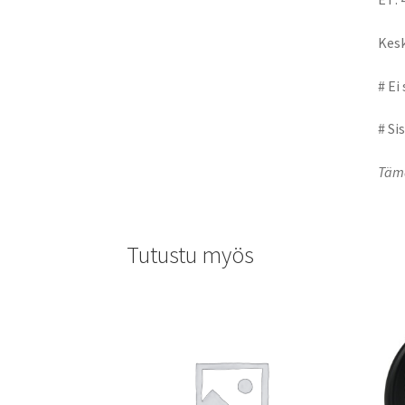
Kesk
# Ei
# Si
Tämä
Tutustu myös