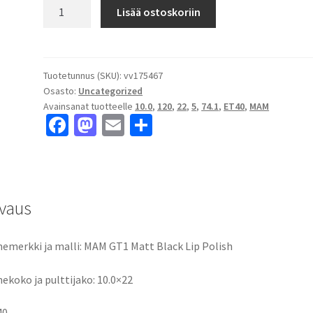
MAM
Lisää ostoskoriin
GT1
Matt
Black
Lip
Tuotetunnus (SKU):
vv175467
Osasto:
Uncategorized
Polish
Avainsanat tuotteelle
10.0
,
120
,
22
,
5
,
74.1
,
ET40
,
MAM
10.0x22"
Fa
M
E
S
5x120
ce
as
m
h
ET40
keskireikä:74.1
b
to
ai
ar
määrä
o
d
l
e
vaus
o
o
k
n
emerkki ja malli: MAM GT1 Matt Black Lip Polish
ekoko ja pulttijako: 10.0×22
40