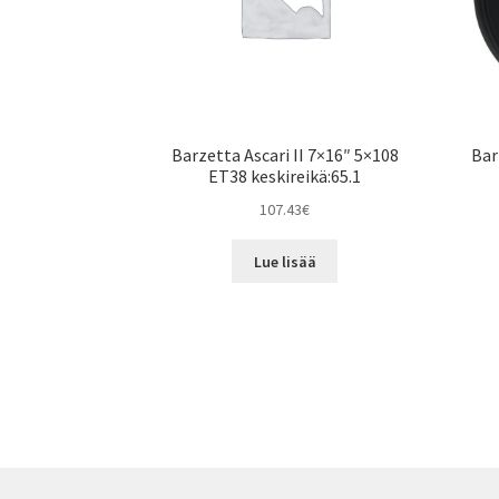
Barzetta Ascari II 7×16″ 5×108
Bar
ET38 keskireikä:65.1
107.43
€
Lue lisää