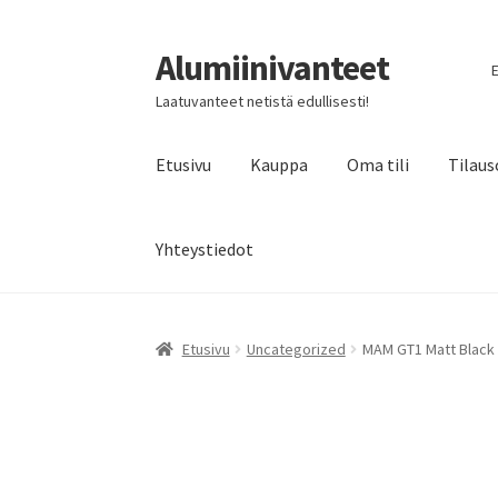
Alumiinivanteet
Siirry
Siirry
E
navigointiin
sisältöön
Laatuvanteet netistä edullisesti!
Etusivu
Kauppa
Oma tili
Tilaus
Yhteystiedot
Etusivu
Uncategorized
MAM GT1 Matt Black L