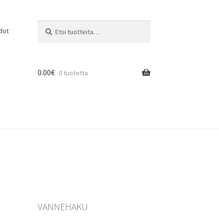
Etsi:
Haku
dot
0.00
€
0 tuotetta
VANNEHAKU