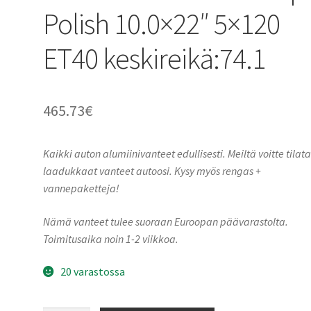
Polish 10.0×22″ 5×120
ET40 keskireikä:74.1
465.73
€
Kaikki auton alumiinivanteet edullisesti. Meiltä voitte tilat
laadukkaat vanteet autoosi. Kysy myös rengas +
vannepaketteja!
Nämä vanteet tulee suoraan Euroopan päävarastolta.
Toimitusaika noin 1-2 viikkoa.
20 varastossa