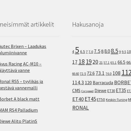
meisimmät artikkelit
Hakusanoja
Autec Brixen – Laadukas
5
8.5
7.5
8.0
8
10
4
6.5
7
7.0
9
9.5
alumiinivanne
18
19
20
17
66.5
66
21
57.1
65.1
Avus Racing AC-M10 –
Näyttävä vanne
11
73.1
108
72.6
72.5
66.60
76.0
Ronal R55 – tyylikäs ja
114.3
BORBE
120
Barracuda
kestävä vannemalli
ET35
CMS
Diewe
ET30
ET
Corspeed
ET45
ET40
Borbet A black matt
M
ET50
Keskin-Tuning
RONAL
MAM RS4 Palladium
Diewe Alito PlatinS