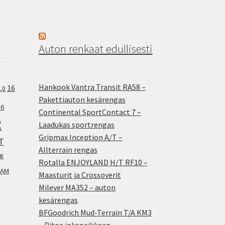
Auton renkaat edullisesti
Hankook Vantra Transit RA58 –
16
,0
Pakettiauton kesärengas
.6
Continental SportContact 7 –
2
Laadukas sportrengas
Gripmax Inception A/T –
T
Allterrain rengas
38
Rotalla ENJOYLAND H/T RF10 –
AM
Maasturit ja Crossoverit
Milever MA352 – auton
kesärengas
BFGoodrich Mud-Terrain T/A KM3