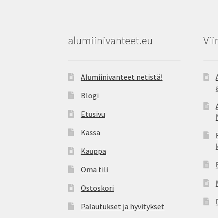
alumiinivanteet.eu
Vii
Alumiinivanteet netistä!
Blogi
Etusivu
Kassa
Kauppa
Oma tili
Ostoskori
Palautukset ja hyvitykset