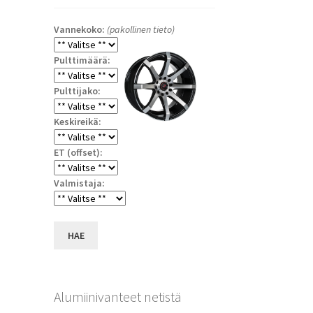
Vannekoko:
(pakollinen tieto)
Pulttimäärä:
Pulttijako:
Keskireikä:
ET (offset):
a
Valmistaja:
HAE
Alumiinivanteet netistä