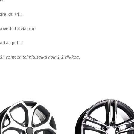
ireikä: 74.1
 sovellu talviajoon
sältää pultit
n vanteen toimitusaika noin 1-2 viikkoa.