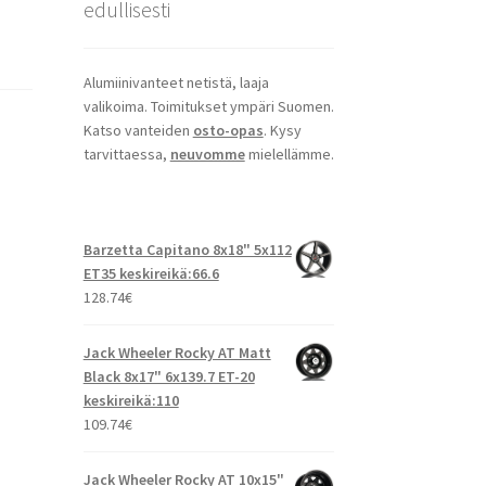
edullisesti
Alumiinivanteet netistä, laaja
valikoima. Toimitukset ympäri Suomen.
Katso vanteiden
osto-opas
. Kysy
tarvittaessa,
neuvomme
mielellämme.
Barzetta Capitano 8x18" 5x112
ET35 keskireikä:66.6
128.74
€
Jack Wheeler Rocky AT Matt
Black 8x17" 6x139.7 ET-20
keskireikä:110
109.74
€
Jack Wheeler Rocky AT 10x15"