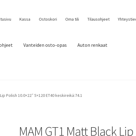
tusivu
Kassa
Ostoskori
Oma tili
Tilausohjeet
Yhteystie
ohjeet
Vanteiden osto-opas
Auton renkaat
ip Polish 10.0×22″ 5×120 ET40 keskireikä:74.1
MAM GT1 Matt Black Lip