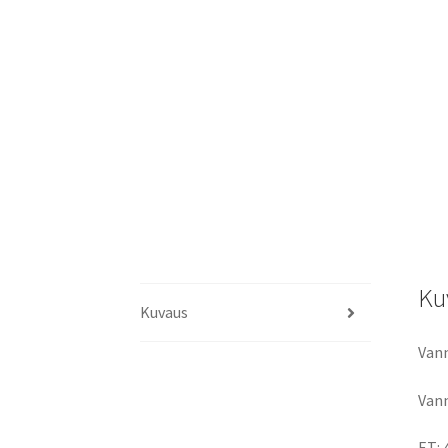
Ku
Kuvaus
Vann
Vann
ET: 