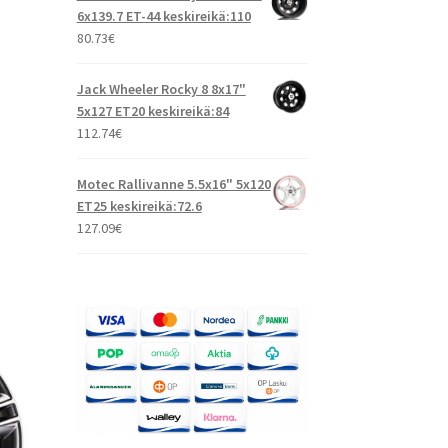
6x139.7 ET-44 keskireikä:110
80.73
€
Jack Wheeler Rocky 8 8x17"
5x127 ET20 keskireikä:84
112.74
€
Motec Rallivanne 5.5x16" 5x120
ET25 keskireikä:72.6
127.09
€