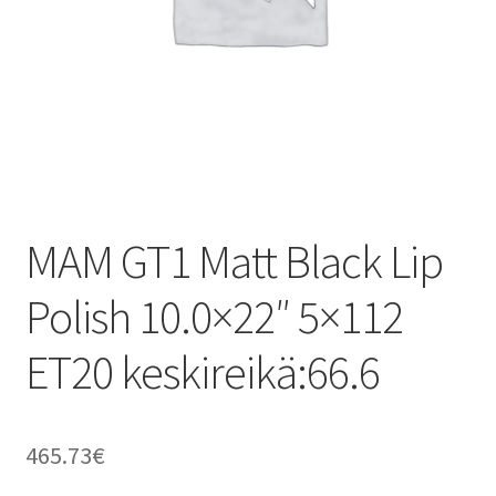
MAM GT1 Matt Black Lip
Polish 10.0×22″ 5×112
ET20 keskireikä:66.6
465.73
€