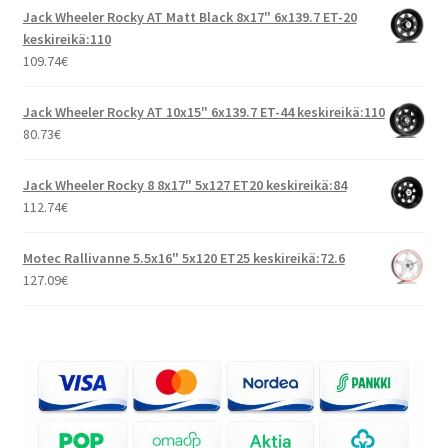
Jack Wheeler Rocky AT Matt Black 8x17" 6x139.7 ET-20
keskireikä:110
109.74
€
Jack Wheeler Rocky AT 10x15" 6x139.7 ET-44 keskireikä:110
80.73
€
Jack Wheeler Rocky 8 8x17" 5x127 ET20 keskireikä:84
112.74
€
Motec Rallivanne 5.5x16" 5x120 ET25 keskireikä:72.6
127.09
€