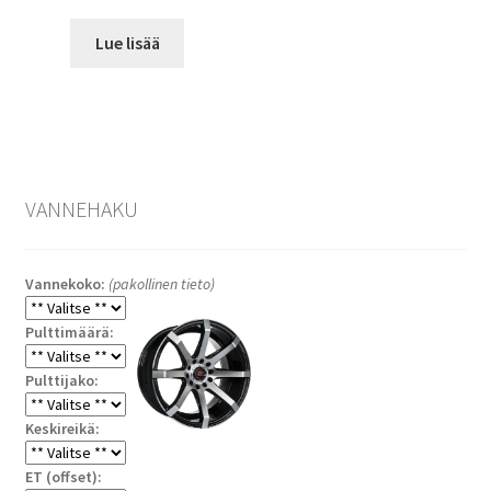
Lue lisää
VANNEHAKU
Vannekoko:
(pakollinen tieto)
Pulttimäärä:
Pulttijako:
Keskireikä:
ET (offset):