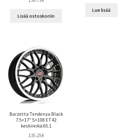
136.73
€
Lue lisää
Lisää ostoskoriin
Barzetta Tendenza Black
7.5×17″ 5×108 ET42
keskireikä:65.1
135.25
€