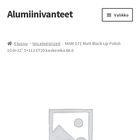
Alumiinivanteet
Siirry
Siirry
Valikko
navigointiin
sisältöön
Etusivu
Etusivu
Uncategorized
MAM GT1 Matt Black Lip Polish
Kauppa
10.0×22″ 5×112 ET20 keskireikä:66.6
Oma tili
Tilausohjeet
Vanteiden osto-opas
Auton renkaat
Yhteystiedot