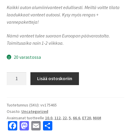
Kaikki auton alumiinivanteet edullisesti. Meiltä voitte tilata
laadukkaat vanteet autoosi. Kysy myös rengas +
vannepaketteja!
Nämä vanteet tulee suoraan Euroopan päävarastolta.
Toimitusaika noin 1-2 viikkoa.
20 varastossa
MAM
Lisää ostoskoriin
GT1
Matt
Black
Lip
Tuotetunnus (SKU):
vv175465
Osasto:
Uncategorized
Polish
Avainsanat tuotteelle
10.0
,
112
,
22
,
5
,
66.6
,
ET20
,
MAM
10.0x22"
Fa
M
E
S
5x112