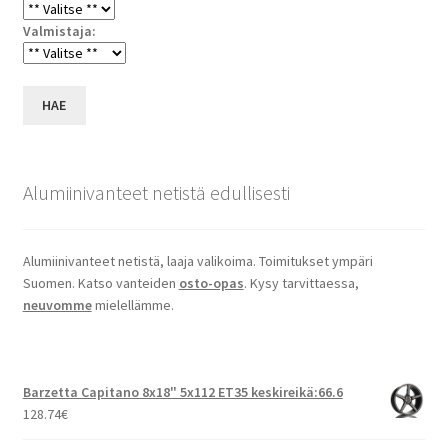
Valmistaja:
HAE
Alumiinivanteet netistä edullisesti
Alumiinivanteet netistä, laaja valikoima. Toimitukset ympäri
Suomen. Katso vanteiden
osto-opas
. Kysy tarvittaessa,
neuvomme
mielellämme.
Barzetta Capitano 8x18" 5x112 ET35 keskireikä:66.6
128.74
€