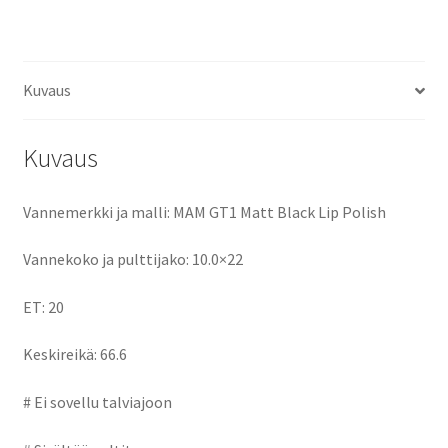
ce
as
m
h
ET20
keskireikä:66.6
b
to
ai
ar
määrä
o
d
l
e
Kuvaus
o
o
k
n
Kuvaus
Vannemerkki ja malli: MAM GT1 Matt Black Lip Polish
Vannekoko ja pulttijako: 10.0×22
ET: 20
Keskireikä: 66.6
# Ei sovellu talviajoon