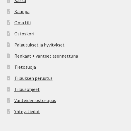
Kassa
Kauppa
Oma tili
Ostoskori
Palautukset ja hyvitykset
Renkaat + vanteet asennettuna
Tietosuoja
Tilauksen peruutus
Tilausohjeet
Vanteiden osto-opas
Yhteystiedot