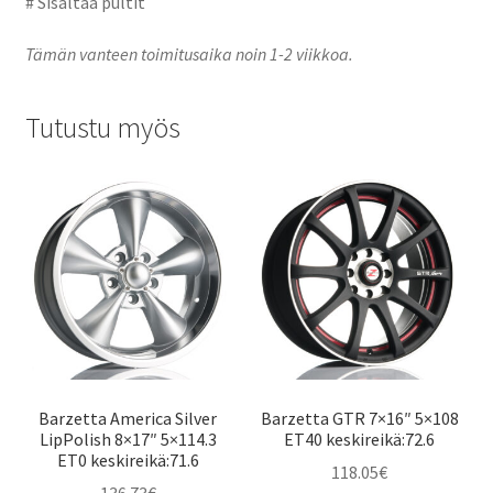
# Sisältää pultit
Tämän vanteen toimitusaika noin 1-2 viikkoa.
Tutustu myös
Barzetta America Silver
Barzetta GTR 7×16″ 5×108
LipPolish 8×17″ 5×114.3
ET40 keskireikä:72.6
ET0 keskireikä:71.6
118.05
€