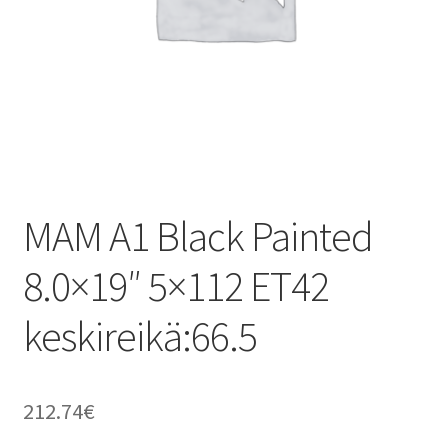
MAM A1 Black Painted
8.0×19″ 5×112 ET42
keskireikä:66.5
212.74
€