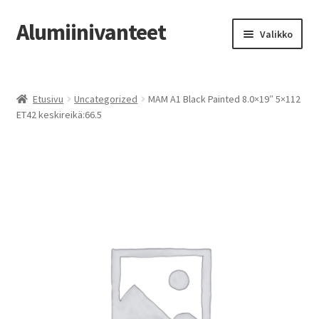
Alumiinivanteet
Siirry
Siirry
Valikko
navigointiin
sisältöön
Etusivu
Etusivu
Uncategorized
MAM A1 Black Painted 8.0×19″ 5×112
Kauppa
ET42 keskireikä:66.5
Oma tili
Tilausohjeet
Vanteiden osto-opas
Auton renkaat
Yhteystiedot