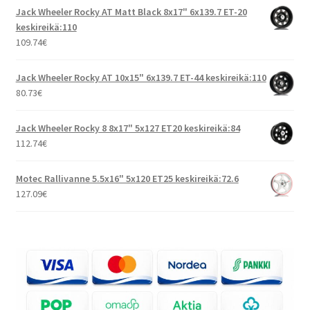
Jack Wheeler Rocky AT Matt Black 8x17" 6x139.7 ET-20
keskireikä:110
109.74
€
Jack Wheeler Rocky AT 10x15" 6x139.7 ET-44 keskireikä:110
80.73
€
Jack Wheeler Rocky 8 8x17" 5x127 ET20 keskireikä:84
112.74
€
Motec Rallivanne 5.5x16" 5x120 ET25 keskireikä:72.6
127.09
€