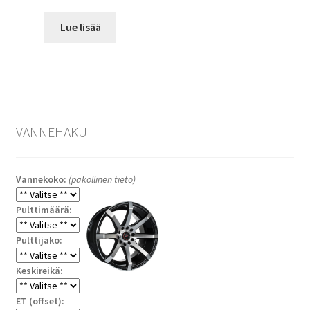
Lue lisää
VANNEHAKU
Vannekoko:
(pakollinen tieto)
Pulttimäärä:
Pulttijako:
Keskireikä:
ET (offset):