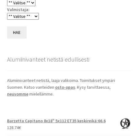
Valmistaja:
HAE
Alumiinivanteet netistä edullisesti
Alumiinivanteet netistä, laaja valikoima. Toimitukset ympäri
Suomen. Katso vanteiden
osto-opas
. Kysy tarvittaessa,
neuvomme
mielellämme.
Barzetta Capitano 8x18" 5x112 ET35 keskireikä:66.6
128.74
€