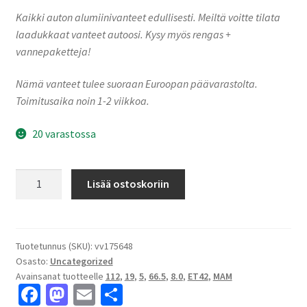
Kaikki auton alumiinivanteet edullisesti. Meiltä voitte tilata
laadukkaat vanteet autoosi. Kysy myös rengas +
vannepaketteja!
Nämä vanteet tulee suoraan Euroopan päävarastolta.
Toimitusaika noin 1-2 viikkoa.
20 varastossa
MAM
Lisää ostoskoriin
A1
Black
Painted
8.0x19"
Tuotetunnus (SKU):
vv175648
Osasto:
Uncategorized
5x112
Avainsanat tuotteelle
112
,
19
,
5
,
66.5
,
8.0
,
ET42
,
MAM
ET42
Fa
M
E
S
keskireikä:66.5