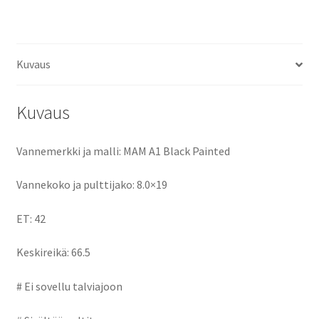
ce
as
m
h
määrä
b
to
ai
ar
o
d
l
e
Kuvaus
o
o
k
n
Kuvaus
Vannemerkki ja malli: MAM A1 Black Painted
Vannekoko ja pulttijako: 8.0×19
ET: 42
Keskireikä: 66.5
# Ei sovellu talviajoon