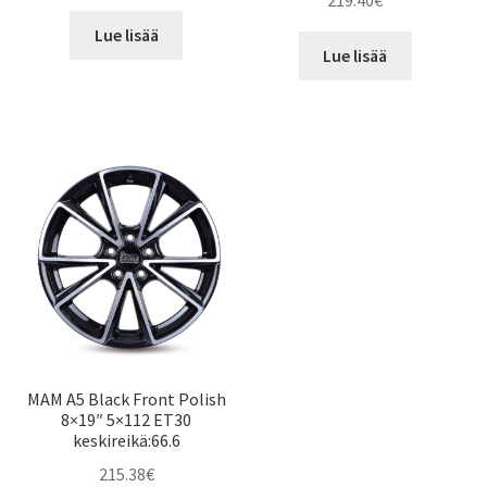
219.40
€
Lue lisää
Lue lisää
MAM A5 Black Front Polish
8×19″ 5×112 ET30
keskireikä:66.6
215.38
€