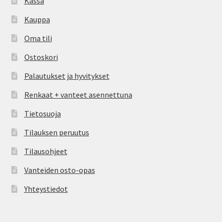
Kassa
Kauppa
Oma tili
Ostoskori
Palautukset ja hyvitykset
Renkaat + vanteet asennettuna
Tietosuoja
Tilauksen peruutus
Tilausohjeet
Vanteiden osto-opas
Yhteystiedot