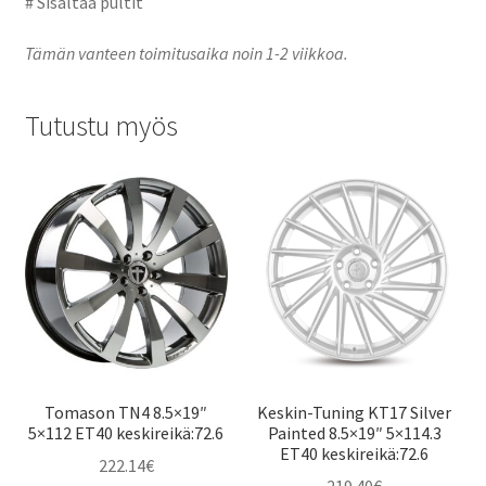
# Sisältää pultit
Tämän vanteen toimitusaika noin 1-2 viikkoa.
Tutustu myös
Tomason TN4 8.5×19″
Keskin-Tuning KT17 Silver
5×112 ET40 keskireikä:72.6
Painted 8.5×19″ 5×114.3
ET40 keskireikä:72.6
222.14
€