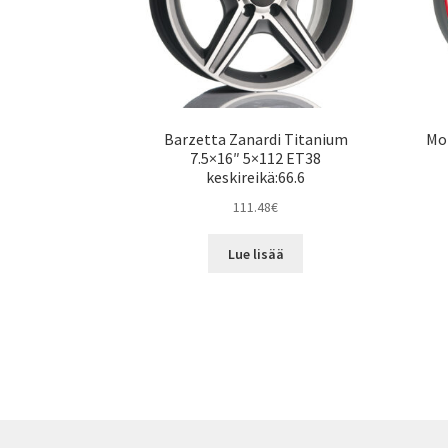
Barzetta Zanardi Titanium
Mot
7.5×16″ 5×112 ET38
keskireikä:66.6
111.48
€
Lue lisää