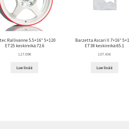
ec Rallivanne 5.5×16″ 5×120
Barzetta Ascari II 7×16″ 5×
ET25 keskireikä:72.6
ET38 keskireikä:65.1
127.09
€
107.43
€
Lue lisää
Lue lisää