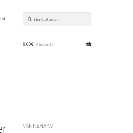
Etsi:
Haku
dot
0.00
€
0 tuotetta
er
VANNEHAKU