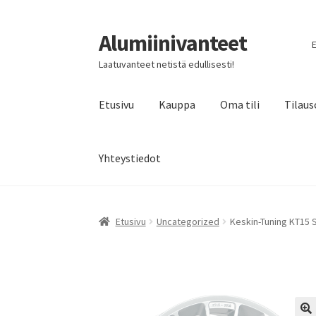
Alumiinivanteet
Siirry
Siirry
E
navigointiin
sisältöön
Laatuvanteet netistä edullisesti!
Etusivu
Kauppa
Oma tili
Tilaus
Yhteystiedot
Etusivu
Uncategorized
Keskin-Tuning KT15 S