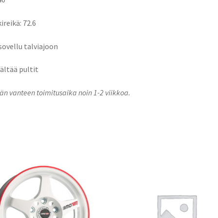
ireikä: 72.6
 sovellu talviajoon
sältää pultit
n vanteen toimitusaika noin 1-2 viikkoa.