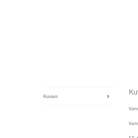
Ku
Kuvaus
Vann
Vann
ET: 