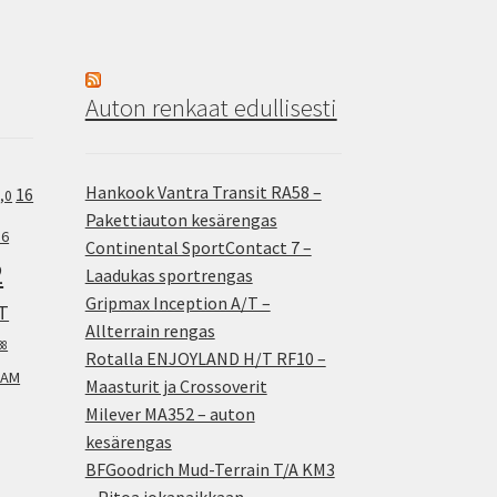
Auton renkaat edullisesti
Hankook Vantra Transit RA58 –
16
,0
Pakettiauton kesärengas
.6
Continental SportContact 7 –
2
Laadukas sportrengas
Gripmax Inception A/T –
T
Allterrain rengas
38
Rotalla ENJOYLAND H/T RF10 –
AM
Maasturit ja Crossoverit
Milever MA352 – auton
kesärengas
BFGoodrich Mud-Terrain T/A KM3