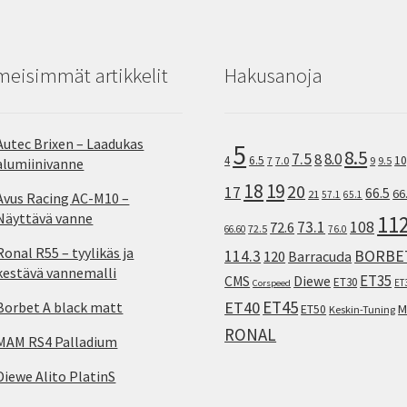
meisimmät artikkelit
Hakusanoja
Autec Brixen – Laadukas
5
8.5
7.5
8.0
8
10
4
6.5
7
7.0
9
9.5
alumiinivanne
18
19
20
17
66.5
66
21
57.1
65.1
Avus Racing AC-M10 –
Näyttävä vanne
11
73.1
108
72.6
72.5
66.60
76.0
Ronal R55 – tyylikäs ja
114.3
BORBE
120
Barracuda
kestävä vannemalli
ET35
CMS
Diewe
ET30
ET
Corspeed
ET45
ET40
Borbet A black matt
M
ET50
Keskin-Tuning
RONAL
MAM RS4 Palladium
Diewe Alito PlatinS