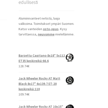
edullisesti
Alumiinivanteet netistä, laaja
valikoima. Toimitukset ympäri Suomen.
Katso vanteiden
osto-opas
. Kysy
tarvittaessa,
neuvomme
mielellämme.
Barzetta Capitano 8x18" 5x112
ET35 keskireikä:66.6
128.74
€
Jack Wheeler Rocky AT Matt
Black 8x17" 6x139.7 ET-20
keskireikä:110
109.74
€
Jack Wheeler Rocky AT 10x15"