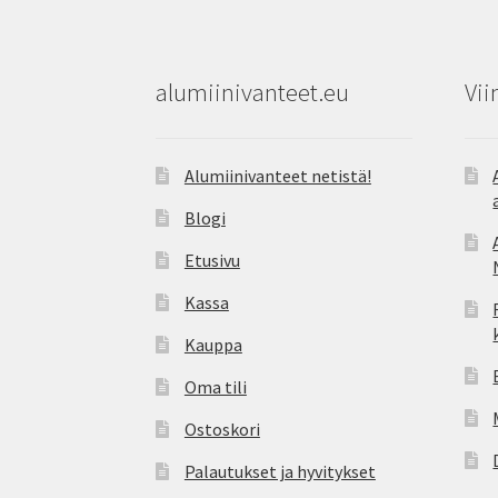
alumiinivanteet.eu
Vii
Alumiinivanteet netistä!
Blogi
Etusivu
Kassa
Kauppa
Oma tili
Ostoskori
Palautukset ja hyvitykset