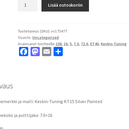
Keskin-
Lisää ostoskoriin
Tuning
KT15
Silver
Painted
Tuotetunnus (SKU):
vv175477
Osasto:
Uncategorized
7.0x16"
Avainsanat tuotteelle
108
,
16
,
5
,
7.0
,
72.6
,
ET40
,
Keskin-Tuning
5x108
Fa
M
E
S
ET40
ce
as
m
h
keskireikä:72.6
määrä
b
to
ai
ar
o
d
l
e
vaus
o
o
k
n
emerkki ja malli: Keskin-Tuning KT15 Silver Painted
ekoko ja pulttijako: 7.0×16
40