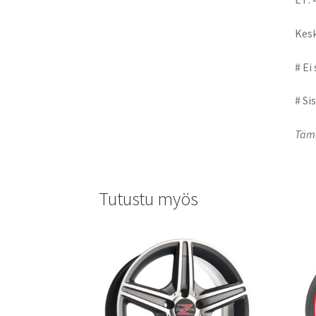
Kesk
# Ei
# Si
Tämä
Tutustu myös