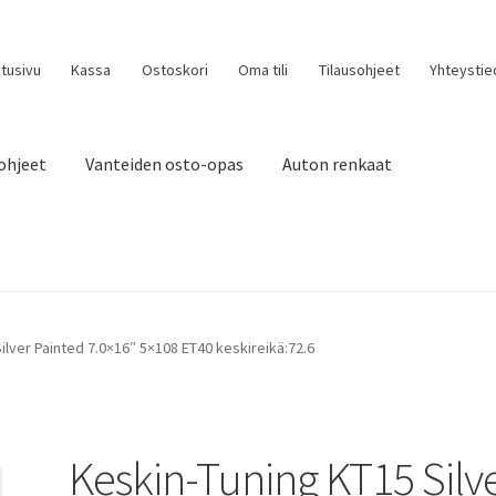
tusivu
Kassa
Ostoskori
Oma tili
Tilausohjeet
Yhteystie
ohjeet
Vanteiden osto-opas
Auton renkaat
ilver Painted 7.0×16″ 5×108 ET40 keskireikä:72.6
Keskin-Tuning KT15 Silv