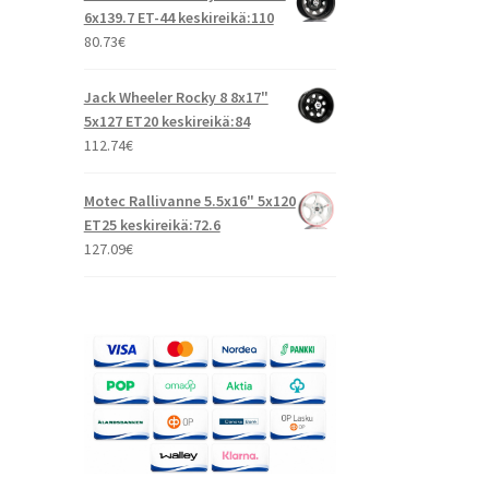
6x139.7 ET-44 keskireikä:110
80.73
€
Jack Wheeler Rocky 8 8x17"
5x127 ET20 keskireikä:84
112.74
€
Motec Rallivanne 5.5x16" 5x120
ET25 keskireikä:72.6
127.09
€