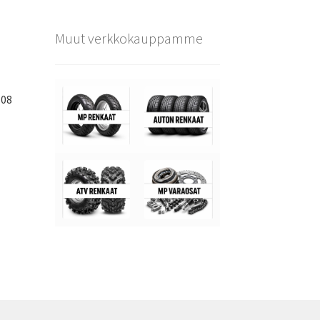
Muut verkkokauppamme
108