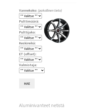
Vannekoko:
(pakollinen tieto)
Pulttimäärä:
Pulttijako:
Keskireikä:
ET (offset):
a
Valmistaja:
HAE
Alumiinivanteet netistä