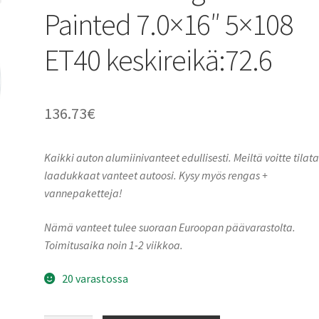
Painted 7.0×16″ 5×108
ET40 keskireikä:72.6
136.73
€
Kaikki auton alumiinivanteet edullisesti. Meiltä voitte tilat
laadukkaat vanteet autoosi. Kysy myös rengas +
vannepaketteja!
Nämä vanteet tulee suoraan Euroopan päävarastolta.
Toimitusaika noin 1-2 viikkoa.
20 varastossa