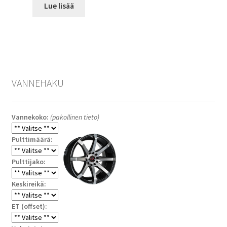
Lue lisää
VANNEHAKU
Vannekoko:
(pakollinen tieto)
Pulttimäärä:
Pulttijako:
Keskireikä:
ET (offset):