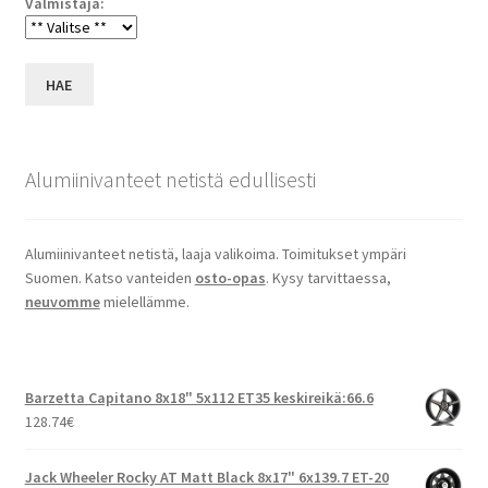
Valmistaja:
HAE
Alumiinivanteet netistä edullisesti
Alumiinivanteet netistä, laaja valikoima. Toimitukset ympäri
Suomen. Katso vanteiden
osto-opas
. Kysy tarvittaessa,
neuvomme
mielellämme.
Barzetta Capitano 8x18" 5x112 ET35 keskireikä:66.6
128.74
€
Jack Wheeler Rocky AT Matt Black 8x17" 6x139.7 ET-20