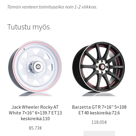
Tämän vanteen toimitusaika noin 1-2 viikkoa.
Tutustu myös
Jack Wheeler Rocky AT
Barzetta GTR 7×16″ 5×108
White 7×16″ 6×139.7 ET13
ET40 keskireikä:72.6
keskireikä:110
118.05
€
85.73
€