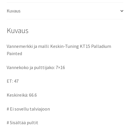
o
d
l
e
Kuvaus
o
o
k
n
Kuvaus
Vannemerkki ja malli: Keskin-Tuning KT15 Palladium
Painted
Vannekoko ja pulttijako: 7×16
ET: 47
Keskireikä: 66.6
# Ei sovellu talviajoon
# Sisältää pultit