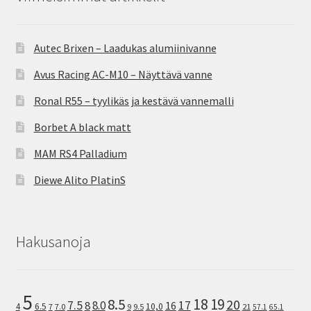
Autec Brixen – Laadukas alumiinivanne
Avus Racing AC-M10 – Näyttävä vanne
Ronal R55 – tyylikäs ja kestävä vannemalli
Borbet A black matt
MAM RS4 Palladium
Diewe Alito PlatinS
Hakusanoja
5
8.5
18
19
20
7.5
8.0
17
8
16
10,0
4
6.5
7
7.0
9
9.5
21
57.1
65.1