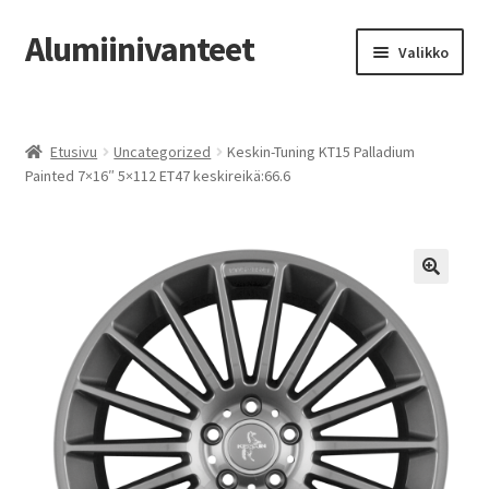
Alumiinivanteet
Siirry
Siirry
Valikko
navigointiin
sisältöön
Etusivu
Etusivu
Uncategorized
Keskin-Tuning KT15 Palladium
Kauppa
Painted 7×16″ 5×112 ET47 keskireikä:66.6
Oma tili
Tilausohjeet
Vanteiden osto-opas
Auton renkaat
Yhteystiedot