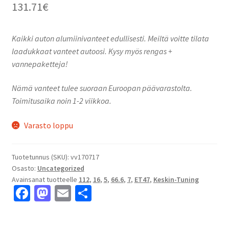
131.71
€
Kaikki auton alumiinivanteet edullisesti. Meiltä voitte tilata
laadukkaat vanteet autoosi. Kysy myös rengas +
vannepaketteja!
Nämä vanteet tulee suoraan Euroopan päävarastolta.
Toimitusaika noin 1-2 viikkoa.
Varasto loppu
Tuotetunnus (SKU):
vv170717
Osasto:
Uncategorized
Avainsanat tuotteelle
112
,
16
,
5
,
66.6
,
7
,
ET47
,
Keskin-Tuning
Fa
M
E
S
ce
as
m
h
b
to
ai
ar