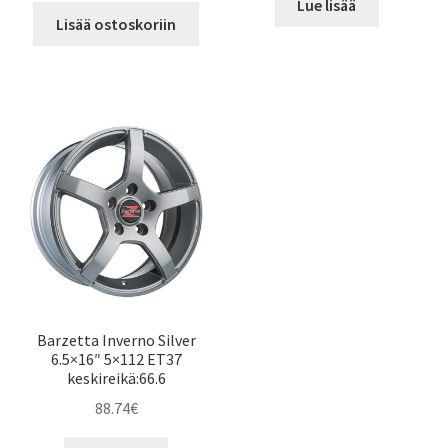
Lue lisää
Lisää ostoskoriin
Barzetta Inverno Silver
6.5×16″ 5×112 ET37
keskireikä:66.6
88.74
€