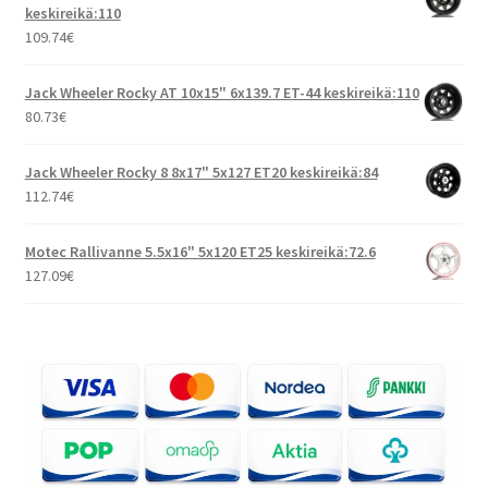
keskireikä:110
109.74
€
Jack Wheeler Rocky AT 10x15" 6x139.7 ET-44 keskireikä:110
80.73
€
Jack Wheeler Rocky 8 8x17" 5x127 ET20 keskireikä:84
112.74
€
Motec Rallivanne 5.5x16" 5x120 ET25 keskireikä:72.6
127.09
€