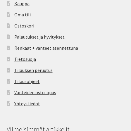
Kauppa
Oma tili
Ostoskori
Palautukset ja hyvitykset
Renkaat + vanteet asennettuna
Tietosuoja
Tilauksen peruutus
Tilausohjeet
Vanteiden osto-opas
Yhteystiedot
Viimeisimmät artikkelit