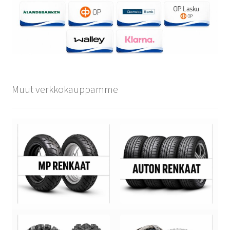
Muut verkkokauppamme