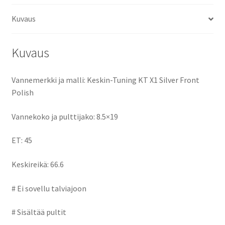
o
d
l
e
Kuvaus
o
o
k
n
Kuvaus
Vannemerkki ja malli: Keskin-Tuning KT X1 Silver Front
Polish
Vannekoko ja pulttijako: 8.5×19
ET: 45
Keskireikä: 66.6
# Ei sovellu talviajoon
# Sisältää pultit