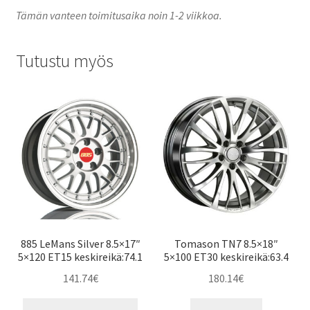
Tämän vanteen toimitusaika noin 1-2 viikkoa.
Tutustu myös
885 LeMans Silver 8.5×17″
Tomason TN7 8.5×18″
5×120 ET15 keskireikä:74.1
5×100 ET30 keskireikä:63.4
141.74
€
180.14
€