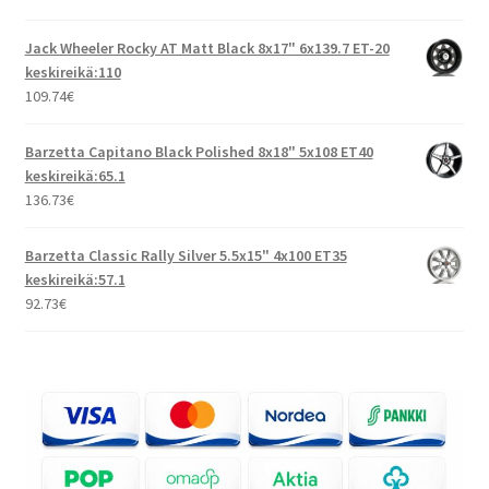
Jack Wheeler Rocky AT Matt Black 8x17" 6x139.7 ET-20
keskireikä:110
109.74
€
Barzetta Capitano Black Polished 8x18" 5x108 ET40
keskireikä:65.1
136.73
€
Barzetta Classic Rally Silver 5.5x15" 4x100 ET35
keskireikä:57.1
92.73
€