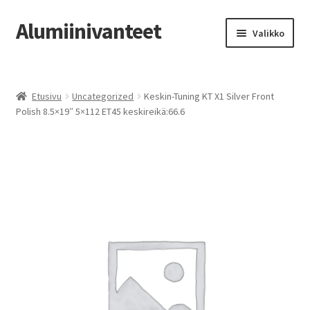
Alumiinivanteet
Siirry
Siirry
Valikko
navigointiin
sisältöön
Etusivu
Etusivu
Uncategorized
Keskin-Tuning KT X1 Silver Front
Kauppa
Polish 8.5×19″ 5×112 ET45 keskireikä:66.6
Oma tili
Tilausohjeet
Vanteiden osto-opas
Auton renkaat
Yhteystiedot