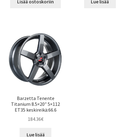
Lisää ostoskoriin
Lue lisää
Barzetta Tenente
Titanium 8.5×20″ 5×112
ET35 keskireikä:66.6
184.36
€
Lue lisää