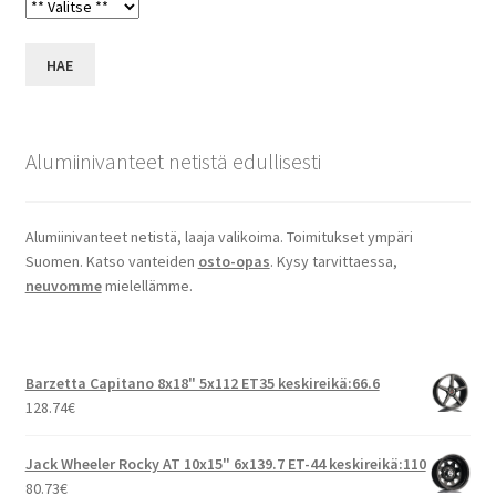
HAE
Alumiinivanteet netistä edullisesti
Alumiinivanteet netistä, laaja valikoima. Toimitukset ympäri
Suomen. Katso vanteiden
osto-opas
. Kysy tarvittaessa,
neuvomme
mielellämme.
Barzetta Capitano 8x18" 5x112 ET35 keskireikä:66.6
128.74
€
Jack Wheeler Rocky AT 10x15" 6x139.7 ET-44 keskireikä:110
80.73
€