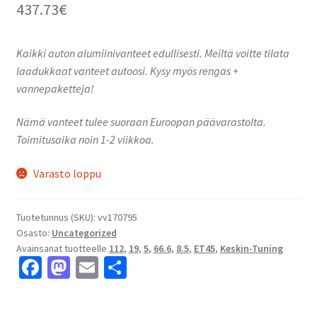
437.73
€
Kaikki auton alumiinivanteet edullisesti. Meiltä voitte tilata
laadukkaat vanteet autoosi. Kysy myös rengas +
vannepaketteja!
Nämä vanteet tulee suoraan Euroopan päävarastolta.
Toimitusaika noin 1-2 viikkoa.
Varasto loppu
Tuotetunnus (SKU):
vv170795
Osasto:
Uncategorized
Avainsanat tuotteelle
112
,
19
,
5
,
66.6
,
8.5
,
ET45
,
Keskin-Tuning
Fa
M
E
S
ce
as
m
h
b
to
ai
ar