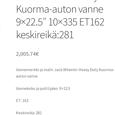
Kuorma-auton vanne
9×22.5″ 10×335 ET162
keskireikä:281
2,005.74
€
Vannemerkki ja malli: Jack Wheeler Heavy Duty Kuorma-
auton vanne
Vannekoko ja pulttijako: 9×22.5
ET: 162
Keskireikä: 281