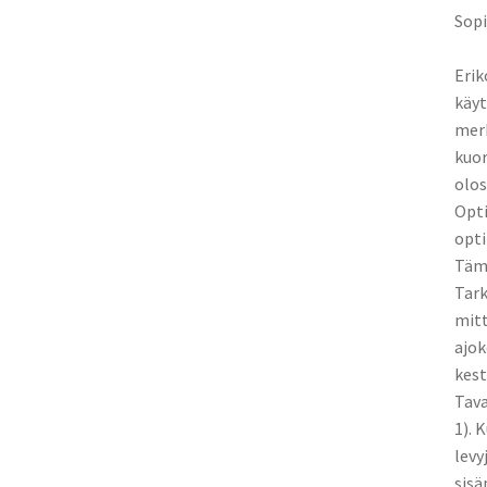
Sopi
Erik
käyt
merk
kuo
olos
Opti
opti
Tämä
Tark
mitt
ajok
kest
Tava
1). 
levy
sisä