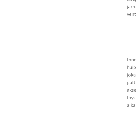
jarr
vent
Inno
huip
joka
pult
akse
löys
aika