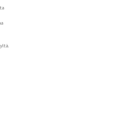
ta
aa
yltä.