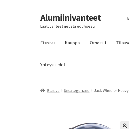
Alumiinivanteet
Siirry
Siirry
E
navigointiin
sisältöön
Laatuvanteet netistä edullisesti!
Etusivu
Kauppa
Oma tili
Tilaus
Yhteystiedot
Etusivu
Uncategorized
Jack Wheeler Heavy 