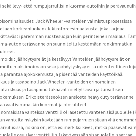
i sekä levy- että rumpujarrullisiin kuorma-autoihin ja perävaunuih
oisominaisuudet: Jack Wheeler -vanteiden valmistusprosessissa
etään korkeanluokan elektroforeesimaalausta, joka tarjoaa
ittävästi paremman ruostesuojan kuin perinteinen maalaus. Tä
rma-auton teräsvanne on suunniteltu kestämään rankimmatkin
uhteet.
moidut jäähdytysreiät ja kestävyys Vanteiden jäähdytysreiät on
moitu maksimoimaan sekä jäähdytyskyky että rakenteellinen luju
 parantaa ajokokemusta ja pidentää vanteiden käyttöikää.
kuus ja tasapaino Jack Wheeler -vanteiden erinomainen
atarkkuus ja tasapaino takaavat miellyttävän ja turvallisen
okemuksen. Erikoisterässeoksen ansiosta heavy duty teräsvanne
ää vaativimmatkin kuormat ja olosuhteet.
nomaisissa vanteissa venttiili oli asetettu vanteen sisäpuolelle (
Kun vanteita nykyisin käytetään rumpujarrujen sijaan yhä enemmä
jarrullisissa, riskinä on, että esimerkiksi kivet, mitkä pääsevät va
puolelle osuisivat venttiiliin. Iskeytyessään sisäpuolelle, saattaa