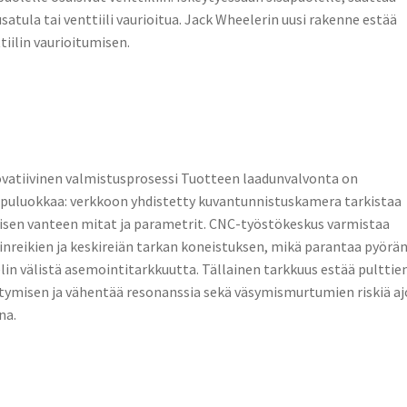
usatula tai venttiili vaurioitua. Jack Wheelerin uusi rakenne estää
tiilin vaurioitumisen.
vatiivinen valmistusprosessi Tuotteen laadunvalvonta on
puluokkaa: verkkoon yhdistetty kuvantunnistuskamera tarkistaa
isen vanteen mitat ja parametrit. CNC-työstökeskus varmistaa
inreikien ja keskireiän tarkan koneistuksen, mikä parantaa pyörän
lin välistä asemointitarkkuutta. Tällainen tarkkuus estää pulttie
tymisen ja vähentää resonanssia sekä väsymismurtumien riskiä a
na.