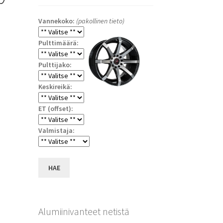
Vannekoko:
(pakollinen tieto)
Pulttimäärä:
Pulttijako:
Keskireikä:
ET (offset):
Valmistaja:
HAE
Alumiinivanteet netistä