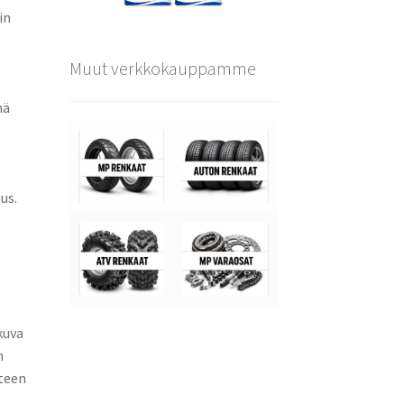
in
Muut verkkokauppamme
mä
us.
kuva
n
nteen