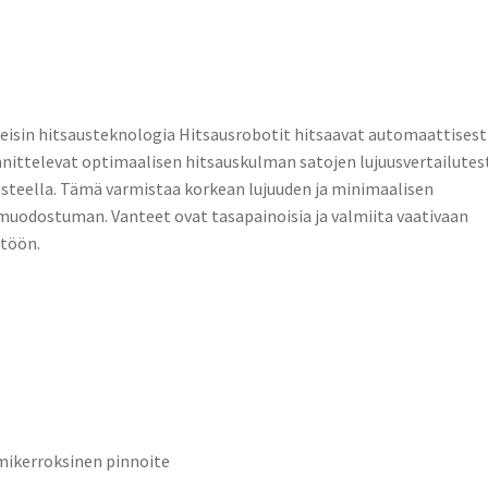
eisin hitsausteknologia Hitsausrobotit hitsaavat automaattisesti
nittelevat optimaalisen hitsauskulman satojen lujuusvertailutes
steella. Tämä varmistaa korkean lujuuden ja minimaalisen
uodostuman. Vanteet ovat tasapainoisia ja valmiita vaativaan
töön.
ikerroksinen pinnoite