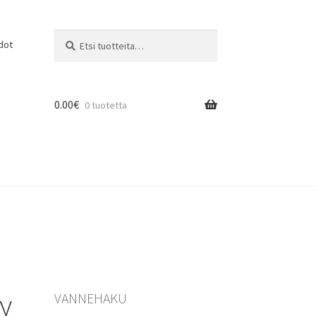
Etsi:
Haku
dot
0.00
€
0 tuotetta
y
VANNEHAKU