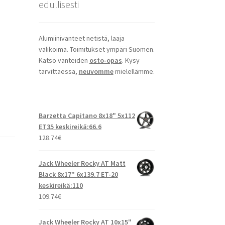
edullisesti
Alumiinivanteet netistä, laaja
valikoima. Toimitukset ympäri Suomen.
Katso vanteiden
osto-opas
. Kysy
tarvittaessa,
neuvomme
mielellämme.
Barzetta Capitano 8x18" 5x112
ET35 keskireikä:66.6
128.74
€
Jack Wheeler Rocky AT Matt
Black 8x17" 6x139.7 ET-20
keskireikä:110
109.74
€
Jack Wheeler Rocky AT 10x15"