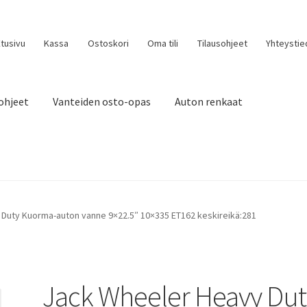
tusivu
Kassa
Ostoskori
Oma tili
Tilausohjeet
Yhteystie
ohjeet
Vanteiden osto-opas
Auton renkaat
Duty Kuorma-auton vanne 9×22.5″ 10×335 ET162 keskireikä:281
Jack Wheeler Heavy Dut