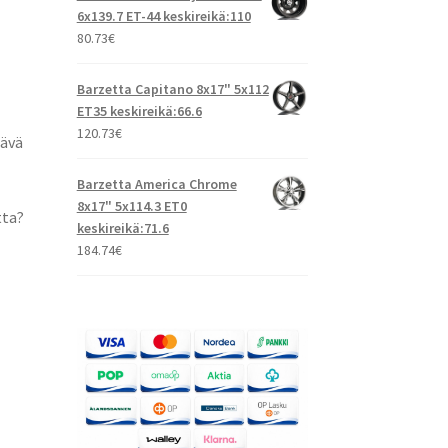
6x139.7 ET-44 keskireikä:110
80.73
€
Barzetta Capitano 8x17" 5x112
ET35 keskireikä:66.6
120.73
€
tävä
Barzetta America Chrome
8x17" 5x114.3 ET0
tta?
keskireikä:71.6
184.74
€