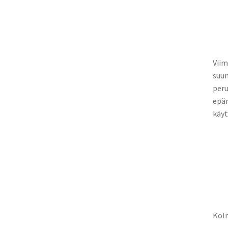
Viim
suun
peru
epäm
käyt
Kolm