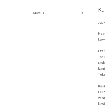
Ku
Kuvaus
Jack
Heav
ka-
Etsi
Jack
rask
kant
Tekn
Kesk
Pult
Vent
Kesk