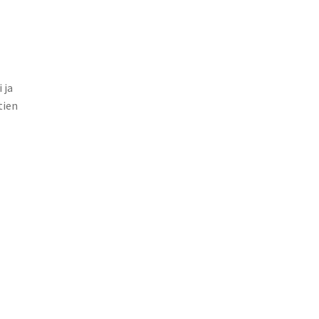
 ja
tien