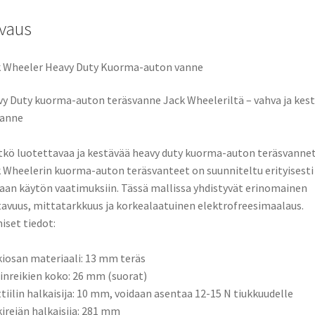
o
d
l
e
määrä
vaus
o
o
k
n
 Wheeler Heavy Duty Kuorma-auton vanne
y Duty kuorma-auton teräsvanne Jack Wheeleriltä – vahva ja kes
vanne
tkö luotettavaa ja kestävää heavy duty kuorma-auton teräsvanne
 Wheelerin kuorma-auton teräsvanteet on suunniteltu erityisesti
aan käytön vaatimuksiin. Tässä mallissa yhdistyvät erinomainen
avuus, mittatarkkuus ja korkealaatuinen elektrofreesimaalaus.
iset tiedot:
iosan materiaali: 13 mm teräs
inreikien koko: 26 mm (suorat)
tiilin halkaisija: 10 mm, voidaan asentaa 12-15 N tiukkuudelle
ireiän halkaisija: 281 mm