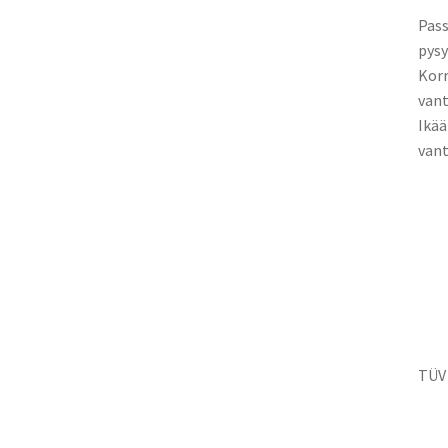
Pass
pysy
Korr
vant
Ikää
vant
TÜV 