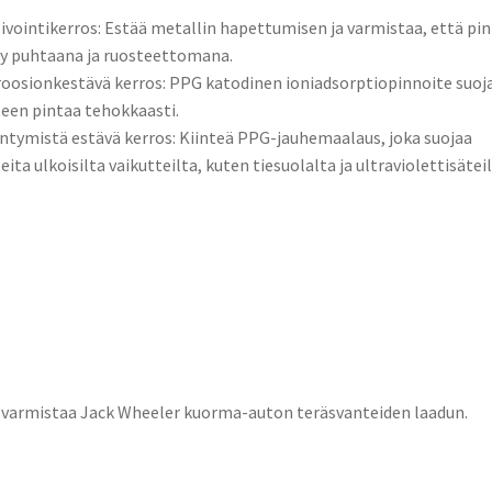
ivointikerros: Estää metallin hapettumisen ja varmistaa, että pin
y puhtaana ja ruosteettomana.
oosionkestävä kerros: PPG katodinen ioniadsorptiopinnoite suoj
een pintaa tehokkaasti.
ntymistä estävä kerros: Kiinteä PPG-jauhemaalaus, joka suojaa
eita ulkoisilta vaikutteilta, kuten tiesuolalta ja ultraviolettisäteil
varmistaa Jack Wheeler kuorma-auton teräsvanteiden laadun.