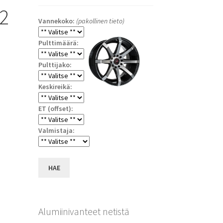
72
Vannekoko:
(pakollinen tieto)
Pulttimäärä:
Pulttijako:
Keskireikä:
ET (offset):
Valmistaja:
HAE
Alumiinivanteet netistä