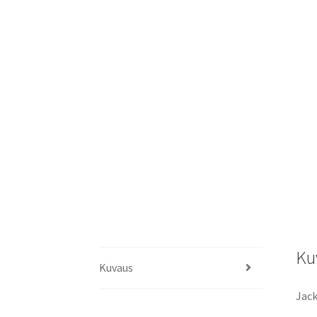
Ku
Kuvaus
Jack