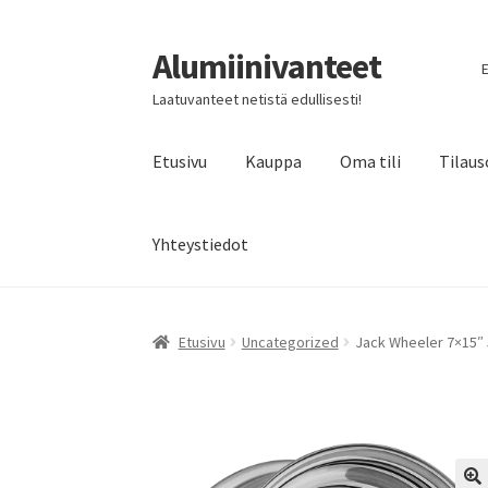
Alumiinivanteet
Siirry
Siirry
E
navigointiin
sisältöön
Laatuvanteet netistä edullisesti!
Etusivu
Kauppa
Oma tili
Tilaus
Yhteystiedot
Etusivu
Uncategorized
Jack Wheeler 7×15″ 