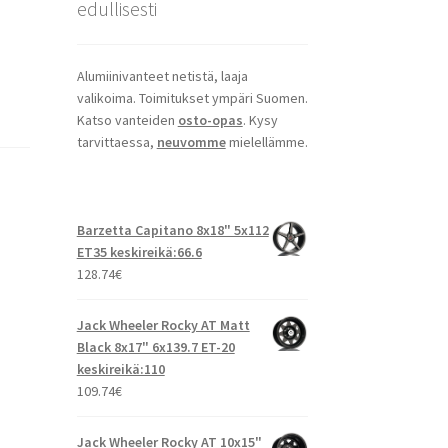
edullisesti
Alumiinivanteet netistä, laaja
valikoima. Toimitukset ympäri Suomen.
Katso vanteiden
osto-opas
. Kysy
tarvittaessa,
neuvomme
mielellämme.
Barzetta Capitano 8x18" 5x112
ET35 keskireikä:66.6
128.74
€
Jack Wheeler Rocky AT Matt
Black 8x17" 6x139.7 ET-20
keskireikä:110
109.74
€
Jack Wheeler Rocky AT 10x15"