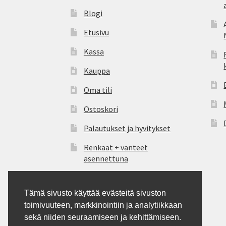
Blogi
Etusivu
Kassa
Kauppa
Oma tili
Ostoskori
Palautukset ja hyvitykset
Renkaat + vanteet
asennettuna
Tietosuoja
Tämä sivusto käyttää evästeitä sivuston
Tilauksen peruutus
toimivuuteen, markkinointiin ja analytiikkaan
Tilausohjeet
sekä niiden seuraamiseen ja kehittämiseen.