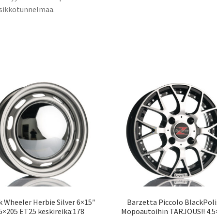
sikkotunnelmaa.
k Wheeler Herbie Silver 6×15″
Barzetta Piccolo BlackPol
5×205 ET25 keskireikä:178
Mopoautoihin TARJOUS!! 4.5