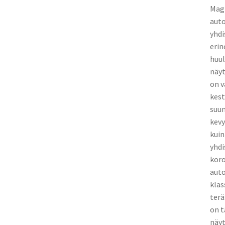
Magn
auto
yhdi
erin
huul
näyt
on v
kest
suun
kevy
kuin
yhdi
kor
auto
klas
ter
on t
näyt