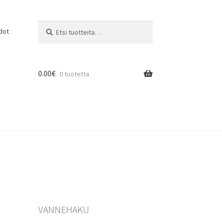
Etsi:
Haku
dot
0.00
€
0 tuotetta
VANNEHAKU