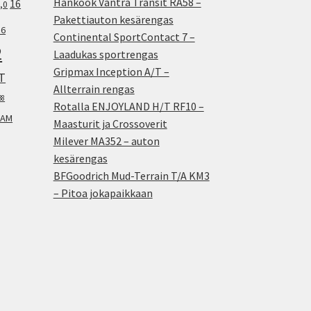
Hankook Vantra Transit RA58 –
16
,0
Pakettiauton kesärengas
.6
Continental SportContact 7 –
2
Laadukas sportrengas
Gripmax Inception A/T –
T
Allterrain rengas
38
Rotalla ENJOYLAND H/T RF10 –
AM
Maasturit ja Crossoverit
Milever MA352 – auton
kesärengas
BFGoodrich Mud-Terrain T/A KM3
– Pitoa jokapaikkaan