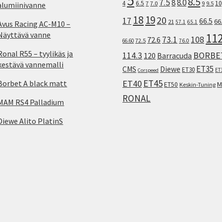
5
8.5
7.5
8.0
8
10
4
6.5
7
7.0
9
9.5
alumiinivanne
18
19
20
17
66.5
66
21
57.1
65.1
Avus Racing AC-M10 –
Näyttävä vanne
11
73.1
108
72.6
72.5
66.60
76.0
Ronal R55 – tyylikäs ja
114.3
BORBE
120
Barracuda
kestävä vannemalli
ET35
CMS
Diewe
ET30
ET
Corspeed
ET45
ET40
Borbet A black matt
M
ET50
Keskin-Tuning
RONAL
MAM RS4 Palladium
Diewe Alito PlatinS