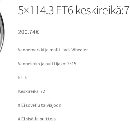
5×114.3 ET6 keskireikä:
200.74
€
Vannemerkki ja malli: Jack Wheeler
Vannekoko ja pulttijako: 7×15
ET: 6
Keskireikä: 72
# Ei sovellu talviajoon
# Ei sisällä pultteja