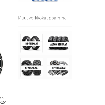
Muut verkkokauppamme
ish
×15″