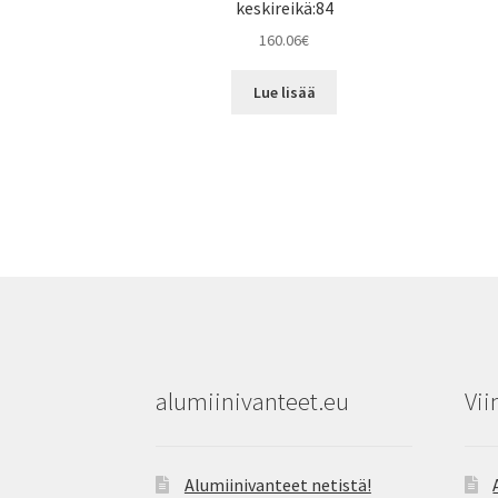
keskireikä:84
160.06
€
Lue lisää
alumiinivanteet.eu
Vii
Alumiinivanteet netistä!