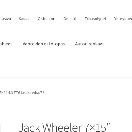
tusivu
Kassa
Ostoskori
Oma tili
Tilausohjeet
Yhteystie
ohjeet
Vanteiden osto-opas
Auton renkaat
5×114.3 ET6 keskireikä:72
Jack Wheeler 7×15″