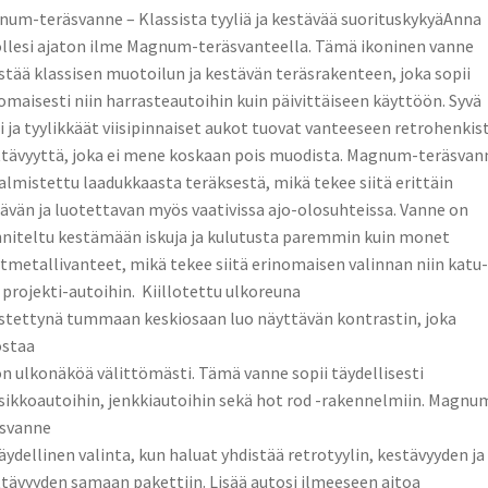
um-teräsvanne – Klassista tyyliä ja kestävää suorituskykyäAnna
llesi ajaton ilme Magnum-teräsvanteella. Tämä ikoninen vanne
stää klassisen muotoilun ja kestävän teräsrakenteen, joka sopii
omaisesti niin harrasteautoihin kuin päivittäiseen käyttöön. Syvä
i ja tyylikkäät viisipinnaiset aukot tuovat vanteeseen retrohenkis
tävyyttä, joka ei mene koskaan pois muodista. Magnum-teräsvan
almistettu laadukkaasta teräksestä, mikä tekee siitä erittäin
ävän ja luotettavan myös vaativissa ajo-olosuhteissa. Vanne on
niteltu kestämään iskuja ja kulutusta paremmin kuin monet
tmetallivanteet, mikä tekee siitä erinomaisen valinnan niin katu-
 projekti-autoihin. Kiillotettu ulkoreuna
stettynä tummaan keskiosaan luo näyttävän kontrastin, joka
ostaa
n ulkonäköä välittömästi. Tämä vanne sopii täydellisesti
sikkoautoihin, jenkkiautoihin sekä hot rod -rakennelmiin. Magnu
äsvanne
äydellinen valinta, kun haluat yhdistää retrotyylin, kestävyyden ja
tävyyden samaan pakettiin. Lisää autosi ilmeeseen aitoa