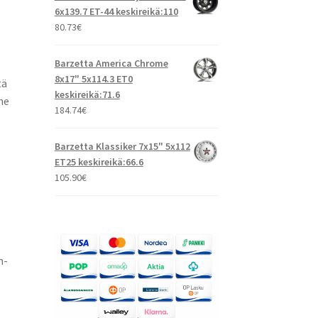
6x139.7 ET-44 keskireikä:110
80.73
€
Barzetta America Chrome
8x17" 5x114.3 ET0
tä
keskireikä:71.6
ne
184.74
€
Barzetta Klassiker 7x15" 5x112
ET25 keskireikä:66.6
105.90
€
m-