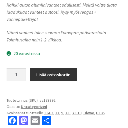
Kaikki auton alumiinivanteet edullisesti. Meiltä voitte tilata
laadukkaat vanteet autoosi. Kysy myös rengas +
vannepaketteja!
Nämä vanteet tulee suoraan Euroopan päävarastolta.
Toimitusaika noin 1-2 viikkoa.
20 varastossa
Diewe
Lisää ostoskoriin
NEVE
Silver
7.0x17"
5x114.3
Tuotetunnus (SKU):
vv173892
Osasto:
Uncategorized
ET35
Avainsanat tuotteelle
114.3
,
17
,
5
,
7.0
,
73.10
,
Diewe
,
ET35
keskireikä:73.10
Fa
M
E
S
määrä