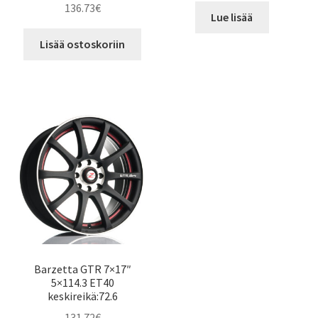
136.73
€
Lue lisää
Lisää ostoskoriin
Barzetta GTR 7×17″
5×114.3 ET40
keskireikä:72.6
131.72
€