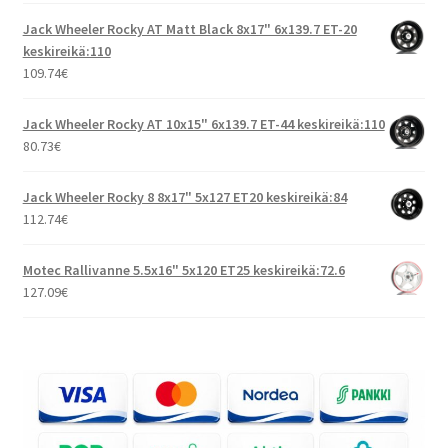
Jack Wheeler Rocky AT Matt Black 8x17" 6x139.7 ET-20
keskireikä:110
109.74
€
Jack Wheeler Rocky AT 10x15" 6x139.7 ET-44 keskireikä:110
80.73
€
Jack Wheeler Rocky 8 8x17" 5x127 ET20 keskireikä:84
112.74
€
Motec Rallivanne 5.5x16" 5x120 ET25 keskireikä:72.6
127.09
€