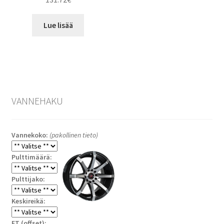
Lue lisää
VANNEHAKU
Vannekoko:
(pakollinen tieto)
Pulttimäärä:
Pulttijako:
Keskireikä:
ET (offset):