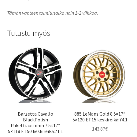
Tämän vanteen toimitusaika noin 1-2 viikkoa.
Tutustu myös
Barzetta Cavallo
885 LeMans Gold 8.5×17″
BlackPolish
5×120 ET15 keskireikä:74.1
Pakettiautoihin 7.5×17″
143.87
€
5×118 ET50 keskireikä:71.1