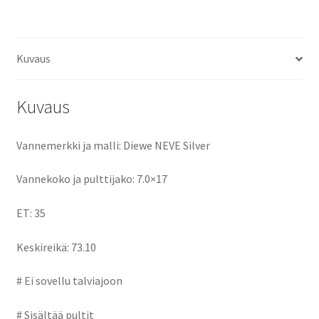
ce
as
m
h
b
to
ai
ar
o
d
l
e
Kuvaus
o
o
k
n
Kuvaus
Vannemerkki ja malli: Diewe NEVE Silver
Vannekoko ja pulttijako: 7.0×17
ET: 35
Keskireikä: 73.10
# Ei sovellu talviajoon
# Sisältää pultit