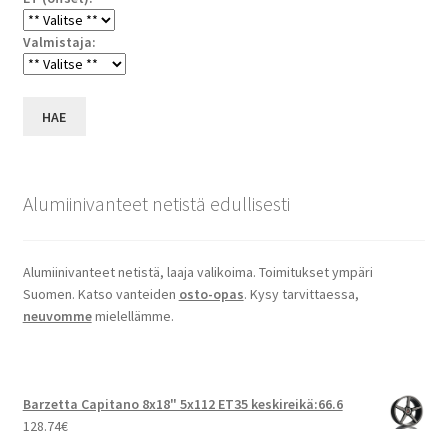
Valmistaja:
HAE
Alumiinivanteet netistä edullisesti
Alumiinivanteet netistä, laaja valikoima. Toimitukset ympäri
Suomen. Katso vanteiden
osto-opas
. Kysy tarvittaessa,
neuvomme
mielellämme.
Barzetta Capitano 8x18" 5x112 ET35 keskireikä:66.6
128.74
€