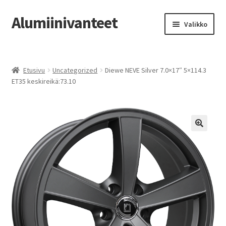
Alumiinivanteet
Siirry
Siirry
Valikko
navigointiin
sisältöön
Etusivu
Etusivu
Uncategorized
Diewe NEVE Silver 7.0×17″ 5×114.3
Kauppa
ET35 keskireikä:73.10
Oma tili
Tilausohjeet
Vanteiden osto-opas
Auton renkaat
Yhteystiedot