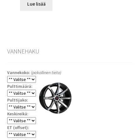
Lue lisää
VANNEHAKU
Vannekoko:
(pakollinen tieto)
Pulttimäärä:
Pulttijako:
Keskireikä:
ET (offset):