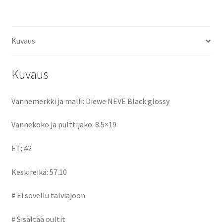
ce
as
m
h
määrä
b
to
ai
ar
o
d
l
e
Kuvaus
o
o
k
n
Kuvaus
Vannemerkki ja malli: Diewe NEVE Black glossy
Vannekoko ja pulttijako: 8.5×19
ET: 42
Keskireikä: 57.10
# Ei sovellu talviajoon
# Sisältää pultit