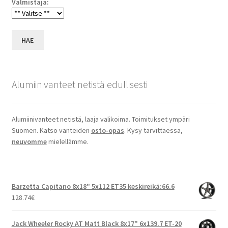
Valmistaja:
HAE
Alumiinivanteet netistä edullisesti
Alumiinivanteet netistä, laaja valikoima. Toimitukset ympäri
Suomen. Katso vanteiden
osto-opas
. Kysy tarvittaessa,
neuvomme
mielellämme.
Barzetta Capitano 8x18" 5x112 ET35 keskireikä:66.6
128.74
€
Jack Wheeler Rocky AT Matt Black 8x17" 6x139.7 ET-20