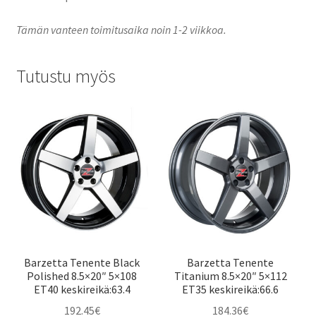
Tämän vanteen toimitusaika noin 1-2 viikkoa.
Tutustu myös
Barzetta Tenente Black
Barzetta Tenente
Polished 8.5×20″ 5×108
Titanium 8.5×20″ 5×112
ET40 keskireikä:63.4
ET35 keskireikä:66.6
192.45
€
184.36
€