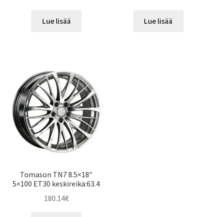
Lue lisää
Lue lisää
Tomason TN7 8.5×18″
5×100 ET30 keskireikä:63.4
180.14
€