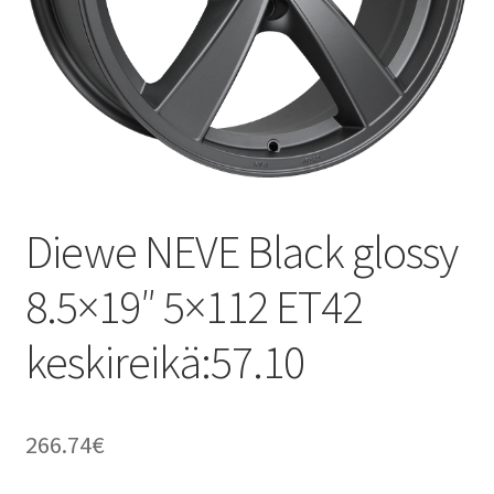
Diewe NEVE Black glossy
8.5×19″ 5×112 ET42
keskireikä:57.10
266.74
€