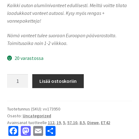
Kaikki auton alumiinivanteet edullisesti. Meiltä voitte tilata
laadukkaat vanteet autoosi. Kysy myös rengas +
vannepaketteja!
Nämä vanteet tulee suoraan Euroopan päävarastolta.
Toimitusaika noin 1-2 viikkoa.
20 varastossa
Diewe
Lisää ostoskoriin
NEVE
Black
glossy
8.5x19"
Tuotetunnus (SKU):
vv173950
Osasto:
Uncategorized
5x112
Avainsanat tuotteelle
112
,
19
,
5
,
57.10
,
8.5
,
Diewe
,
ET42
ET42
Fa
M
E
S
keskireikä:57.10