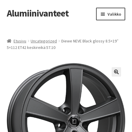
Alumiinivanteet
Siirry
Siirry
Valikko
navigointiin
sisältöön
Etusivu
Etusivu
Uncategorized
Diewe NEVE Black glossy 8.5×19″
Kauppa
5×112 ET42 keskireikä:57.10
Oma tili
Tilausohjeet
Vanteiden osto-opas
Auton renkaat
Yhteystiedot