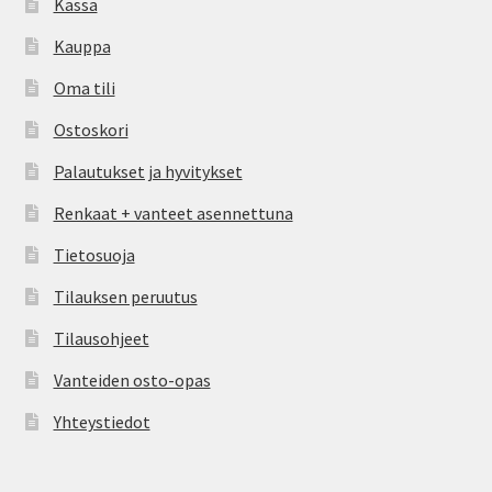
Kassa
Kauppa
Oma tili
Ostoskori
Palautukset ja hyvitykset
Renkaat + vanteet asennettuna
Tietosuoja
Tilauksen peruutus
Tilausohjeet
Vanteiden osto-opas
Yhteystiedot