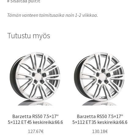
# Sisältää pultit
Tämän vanteen toimitusaika noin 1-2 viikkoa.
Tutustu myös
Barzetta RS50 7.5×17″
Barzetta RS50 7.5×17″
5×112 ET45 keskireikä:66.6
5×112 ET35 keskireikä:66.6
127.67
€
130.18
€