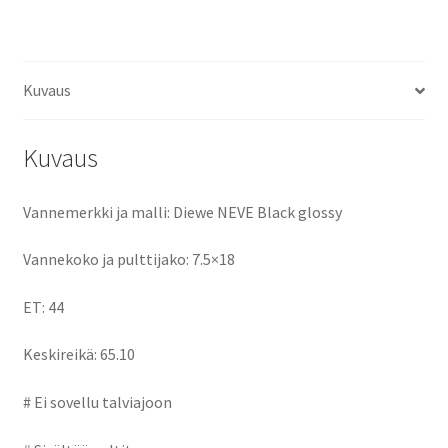
ce
as
m
h
määrä
b
to
ai
ar
o
d
l
e
Kuvaus
o
o
k
n
Kuvaus
Vannemerkki ja malli: Diewe NEVE Black glossy
Vannekoko ja pulttijako: 7.5×18
ET: 44
Keskireikä: 65.10
# Ei sovellu talviajoon