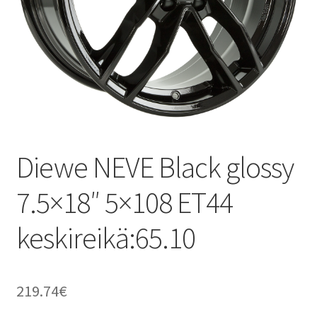
Diewe NEVE Black glossy
7.5×18″ 5×108 ET44
keskireikä:65.10
219.74
€