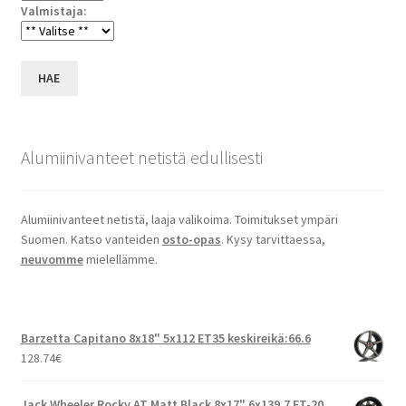
Valmistaja:
HAE
Alumiinivanteet netistä edullisesti
Alumiinivanteet netistä, laaja valikoima. Toimitukset ympäri
Suomen. Katso vanteiden
osto-opas
. Kysy tarvittaessa,
neuvomme
mielellämme.
Barzetta Capitano 8x18" 5x112 ET35 keskireikä:66.6
128.74
€
Jack Wheeler Rocky AT Matt Black 8x17" 6x139.7 ET-20