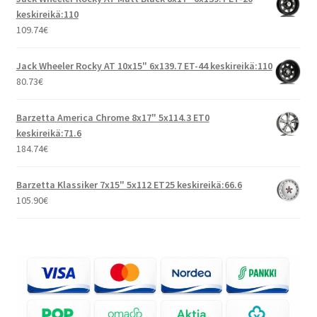
keskireikä:110
109.74
€
Jack Wheeler Rocky AT 10x15" 6x139.7 ET-44 keskireikä:110
80.73
€
Barzetta America Chrome 8x17" 5x114.3 ET0
keskireikä:71.6
184.74
€
Barzetta Klassiker 7x15" 5x112 ET25 keskireikä:66.6
105.90
€