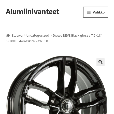
Alumiinivanteet
Siirry
Siirry
Valikko
navigointiin
sisältöön
Etusivu
Etusivu
Uncategorized
Diewe NEVE Black glossy 7.5×18″
Kauppa
5×108 ET44 keskireikä:65.10
Oma tili
Tilausohjeet
Vanteiden osto-opas
Auton renkaat
Yhteystiedot