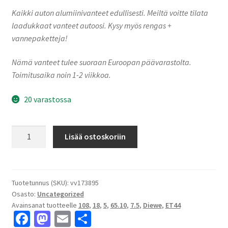
Kaikki auton alumiinivanteet edullisesti. Meiltä voitte tilata
laadukkaat vanteet autoosi. Kysy myös rengas +
vannepaketteja!
Nämä vanteet tulee suoraan Euroopan päävarastolta.
Toimitusaika noin 1-2 viikkoa.
20 varastossa
Diewe
Lisää ostoskoriin
NEVE
Black
glossy
7.5x18"
Tuotetunnus (SKU):
vv173895
Osasto:
Uncategorized
5x108
Avainsanat tuotteelle
108
,
18
,
5
,
65.10
,
7.5
,
Diewe
,
ET44
ET44
Fa
M
E
S
keskireikä:65.10