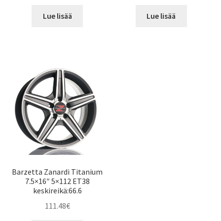
Lue lisää
Lue lisää
Barzetta Zanardi Titanium
7.5×16″ 5×112 ET38
keskireikä:66.6
111.48
€